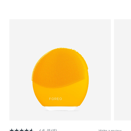
4.6
(545)
Write a review