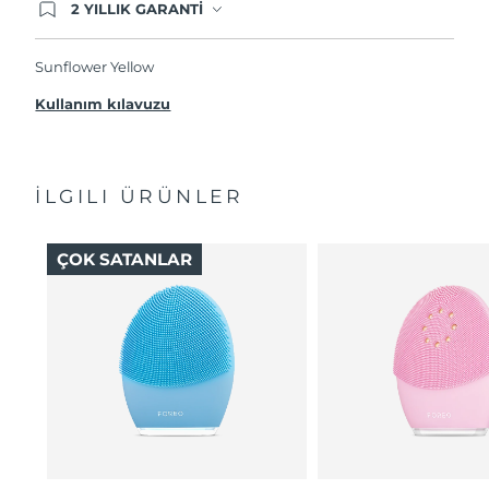
2 YILLIK GARANTİ
Satın aldığınız Foreo cihazı, Tüketici Kanununa
göre 2 (iki) yıl firmamız garantisi altında
korunmaktadır. Cihazınızla ilgili herhangi bir
Sunflower Yellow
şikayet, arıza durumunda Garanti Belgesinde yer
alan servisimize ve merkez ofis adresimize
Kullanım kılavuzu
ürününüzü teslim edebilirsiniz. Ürününüzle
alakalı sorun tespit edildiğinde yeni bir ürünle
değişimi sağlanmakta ve adresinize
gönderilmektedir.
İLGILI ÜRÜNLER
ÇOK SATANLAR