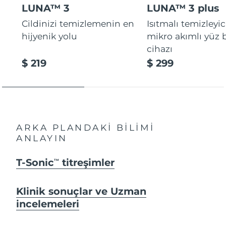
LUNA™ 3
LUNA™ 3 plus
Cildinizi temizlemenin en
Isıtmalı temizleyic
hijyenik yolu
mikro akımlı yüz
cihazı
$ 219
$ 299
ARKA PLANDAKİ BİLİMİ
ANLAYIN
T-Sonic
titreşimler
TM
Klinik sonuçlar ve Uzman
incelemeleri