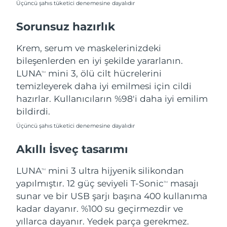
Üçüncü şahıs tüketici denemesine dayalıdır
Türkiye
Tahmini teslim tarihi
8/10/26
Sorunsuz hazırlık
Birleşik Arap
Tahmini teslim tarihi
8/10/26
Emirlikleri
Krem, serum ve maskelerinizdeki
bileşenlerden en iyi şekilde yararlanın.
Birleşik Krallık
Tahmini teslim tarihi
8/9/26
LUNA
mini 3, ölü cilt hücrelerini
TM
temizleyerek daha iyi emilmesi için cildi
Amerika Birleşik
Tahmini teslim tarihi
8/10/26
hazırlar. Kullanıcıların %98'i daha iyi emilim
Devletleri
bildirdi.
Özbekistan
Tahmini teslim tarihi
8/14/26
Üçüncü şahıs tüketici denemesine dayalıdır
Akıllı İsveç tasarımı
Vietnam
Tahmini teslim tarihi
8/15/26
LUNA
mini 3 ultra hijyenik silikondan
TM
yapılmıştır. 12 güç seviyeli T-Sonic
masajı
TM
sunar ve bir USB şarjı başına 400 kullanıma
kadar dayanır. %100 su geçirmezdir ve
yıllarca dayanır. Yedek parça gerekmez.