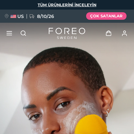
Ana
TÜM ÜRÜNLERINI INCELEYIN
içeriğe
atla
US
8/10/26
ÇOK SATANLAR
YENİ
Giriş
Dil Seçimi
BREAKING NEWS
Kullanici profi̇li̇
English
Deutsch
Español
Cihazlarım
FAQ™ Pure Beauty-Tech Elixir
Français
Italiano
Português
Siparişlerim
Polski
Svenska
Русский
Türkçe
简体中文
繁體中文
Adresim
issa™ Teeth Whitening Set
Aboneliklerim