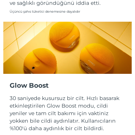
ve sağlıklı göründüğünü iddia etti.
Slovakya
Üçüncü şahıs tüketici denemesine dayalıdır
Tahmini teslim tarihi
8/9/26
Slovenya
Tahmini teslim tarihi
8/9/26
Güney Afrika
Tahmini teslim tarihi
8/17/26
Güney Kore
Tahmini teslim tarihi
8/11/26
İspanya
Tahmini teslim tarihi
8/9/26
İsveç
Tahmini teslim tarihi
8/9/26
Glow Boost
İsviçre
30 saniyede kusursuz bir cilt. Hızlı basarak
Tahmini teslim tarihi
8/9/26
etkinleştirilen Glow Boost modu, cildi
Tayvan
Tahmini teslim tarihi
8/14/26
yeniler ve tam cilt bakımı için vaktiniz
yokken bile cildi aydınlatır. Kullanıcıların
Tayland
Tahmini teslim tarihi
8/13/26
%100'ü daha aydınlık bir cilt bildirdi.