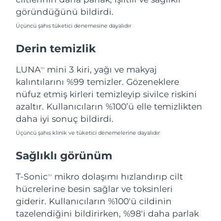
Filipinler
Tahmini teslim tarihi
8/12/26
göründüğünü bildirdi.
Üçüncü şahıs tüketici denemesine dayalıdır
Polonya
Tahmini teslim tarihi
8/10/26
Derin temizlik
Portekiz
Tahmini teslim tarihi
8/9/26
LUNA
mini 3 kiri, yağı ve makyaj
TM
Porto Riko
Tahmini teslim tarihi
8/11/26
kalıntılarını %99 temizler. Gözeneklere
nüfuz etmiş kirleri temizleyip sivilce riskini
Katar
Tahmini teslim tarihi
8/10/26
azaltır. Kullanıcıların %100’ü elle temizlikten
daha iyi sonuç bildirdi.
Reunion
Tahmini teslim tarihi
8/14/26
Üçüncü şahıs klinik ve tüketici denemelerine dayalıdır
Romanya
Tahmini teslim tarihi
8/9/26
Sağlıklı görünüm
Rusya
Tahmini teslim tarihi
8/17/26
T-Sonic
mikro dolaşımı hızlandırıp cilt
TM
hücrelerine besin sağlar ve toksinleri
Suudi Arabistan
Tahmini teslim tarihi
8/10/26
giderir. Kullanıcıların %100'ü cildinin
tazelendiğini bildirirken, %98'i daha parlak
Singapur
Tahmini teslim tarihi
8/11/26