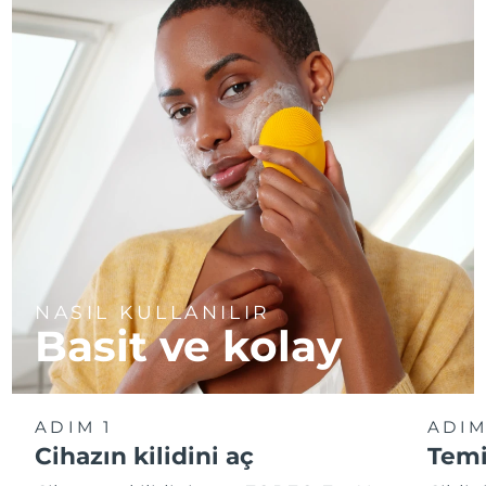
NASIL KULLANILIR
Basit ve kolay
ADIM 1
ADIM
Cihazın kilidini aç
Temi