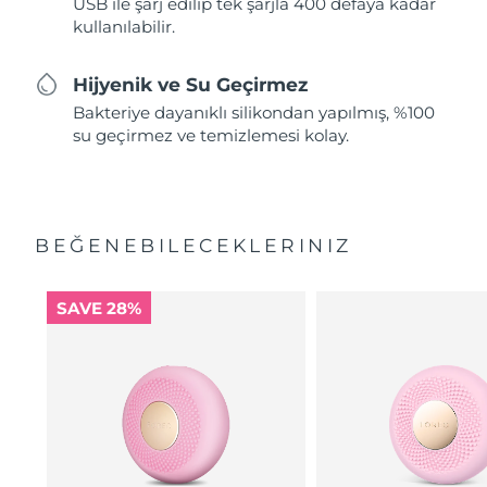
USB ile şarj edilip tek şarjla 400 defaya kadar
kullanılabilir.
Hijyenik ve Su Geçirmez
Bakteriye dayanıklı silikondan yapılmış, %100
su geçirmez ve temizlemesi kolay.
BEĞENEBILECEKLERINIZ
SAVE 28%