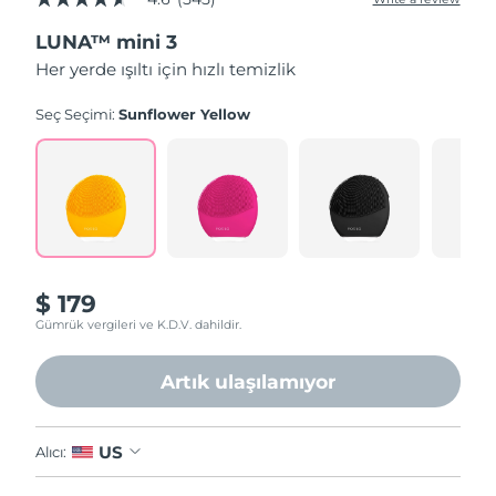
4.6
out
LUNA™ mini 3
of
5
Her yerde ışıltı için hızlı temizlik
stars,
average
rating
Seç Seçimi:
Sunflower Yellow
value.
Read
545
Reviews.
Same
page
link.
$ 179
Gümrük vergileri ve K.D.V. dahildir.
Artık ulaşılamıyor
US
Alıcı: