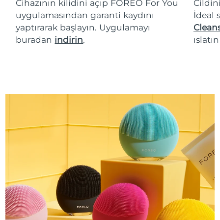
Cihazının kilidini açıp FOREO For You
Cildin
uygulamasından garanti kaydını
İdeal 
yaptırarak başlayın. Uygulamayı
Cleans
buradan
indirin
.
ıslatı