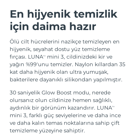
İSVEÇ GÜZELLIK RUTINI
Avustralya
Tahmini teslim tarihi
8/12/26
En hijyenik temizlik
Avusturya
Tahmini teslim tarihi
8/9/26
için daima hazır
Bahreyn
Tahmini teslim tarihi
8/10/26
Yüz temizleme
Yüz sıkılaştırma
Ölü cilt hücrelerini nazikçe temizleyen en
Belçika
Tahmini teslim tarihi
8/9/26
LUNA™ 4 seti
BEAR™ 2 seti
hijyenik, seyahat dostu yüz temizleme
Anti-aging massage
Microcurrent toning
fırçası. LUNA
mini 3, cildinizdeki kir ve
TM
Bermuda
Tahmini teslim tarihi
8/15/26
yağın %99'unu temizler. Naylon kıllardan 35
kat daha hijyenik olan ultra yumuşak,
Nemlendirme
Ağız bakımı
Bosna-Hersek
Tahmini teslim tarihi
8/12/26
LUNA™ 4 Plus
BEAR™ 2 go
bakterilere dayanıklı silikondan yapılmıştır.
UFO™ 3 seti
issa™ 4
Massage, LED heating
Microcurrent toning on-the-go
Brunei
Tahmini teslim tarihi
8/14/26
FAQ™ YAŞLANMA KARŞITI BAKIM
Deep facial hydration
Hybrid silicone sonic toothbrush
30 saniyelik Glow Boost modu, nerede
olursanız olun cildinize hemen sağlıklı,
Bulgaristan
Tahmini teslim tarihi
8/9/26
NEW
aydınlık bir görünüm kazandırır. LUNA
LUNA™ 4 Men
BEAR™ 2 eyes & lips
TM
UFO™ 3 LED
issa™ 4 plus
mini 3, farklı güç seviyelerine ve daha ince
Kanada
For men, anti-aging massage
Microcurrent line smoothing device
Tahmini teslim tarihi
8/13/26
Near-infrared and red light therapy
ve daha kalın temas noktalarına sahip çift
Smart hybrid silicone sonic toothbrush
device
Yaşlanma karşıtı
LED bakım
Şili
temizleme yüzeyine sahiptir.
Tahmini teslim tarihi
8/13/26