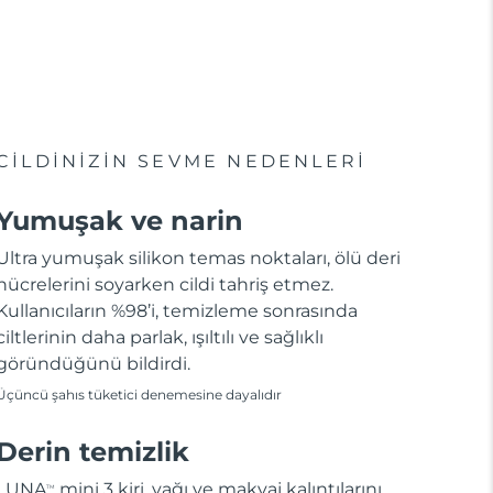
CİLDİNİZİN SEVME NEDENLERİ
Yumuşak ve narin
Ultra yumuşak silikon temas noktaları, ölü deri
hücrelerini soyarken cildi tahriş etmez.
Kullanıcıların %98’i, temizleme sonrasında
ciltlerinin daha parlak, ışıltılı ve sağlıklı
göründüğünü bildirdi.
Üçüncü şahıs tüketici denemesine dayalıdır
Derin temizlik
LUNA
mini 3 kiri, yağı ve makyaj kalıntılarını
TM