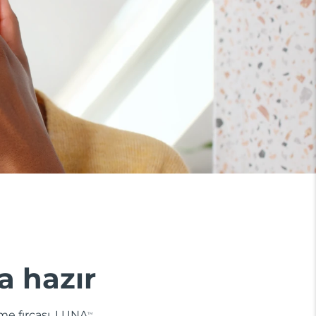
a hazır
me fırçası. LUNA
TM