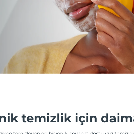
nik temizlik için daim
nazikçe temizleyen en hijyenik, seyahat dostu yüz temizle