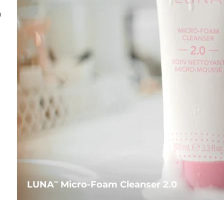
n
LUNA
Micro-Foam Cleanser 2.0
TM