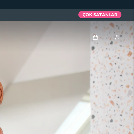
ÇOK SATANLAR
Giriş
Kullanici profi̇li̇
Cihazlarım
Siparişlerim
Adresim
Aboneliklerim