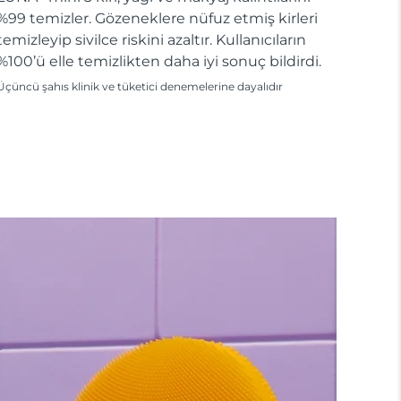
%99 temizler. Gözeneklere nüfuz etmiş kirleri
temizleyip sivilce riskini azaltır. Kullanıcıların
%100’ü elle temizlikten daha iyi sonuç bildirdi.
Üçüncü şahıs klinik ve tüketici denemelerine dayalıdır