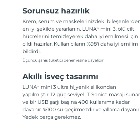
Sorunsuz hazırlık
Krem, serum ve maskelerinizdeki bileşenlerde
en iyi şekilde yararlanın. LUNA
mini 3, ölü cilt
TM
hücrelerini temizleyerek daha iyi emilmesi için
cildi hazırlar. Kullanıcıların %98'i daha iyi emilim
bildirdi.
Üçüncü şahıs tüketici denemesine dayalıdır
Akıllı İsveç tasarımı
LUNA
mini 3 ultra hijyenik silikondan
TM
yapılmıştır. 12 güç seviyeli T-Sonic
masajı sunar
TM
ve bir USB şarjı başına 400 kullanıma kadar
dayanır. %100 su geçirmezdir ve yıllarca dayanır
Yedek parça gerekmez.