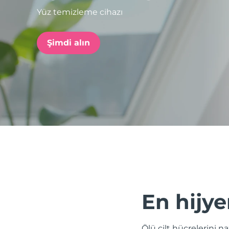
Yüz temizleme cihazı
issa™ Teeth Whitening Set
Şimdi alın
FAQ™ Dual LED Panel
POPÜLER
Özel teklifler
Çok satanlar
En hijye
Ölü cilt hücrelerini 