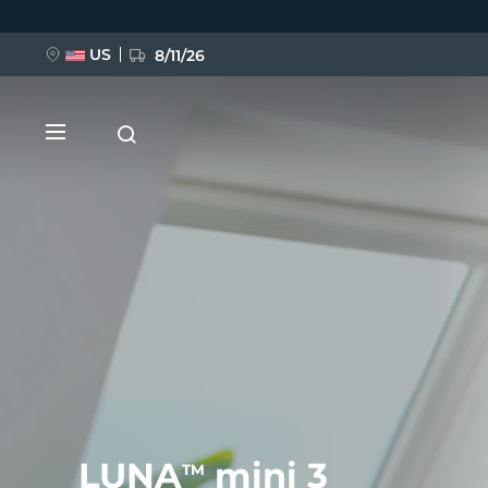
Ana
içeriğe
atla
US
8/11/26
YENİ
BREAKING NEWS
FAQ™ Pure Beauty-Tech Elixir
LUNA
mini 3
TM