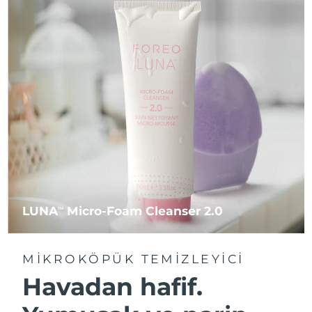
LUNA
Micro-Foam Cleanser 2.0
TM
MIKROKÖPÜK TEMIZLEYICI
Havadan hafif.