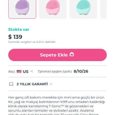
Aynı
Türkiye
Tahmini teslim tarihi
8/10/26
sayfa
bağlantısı.
Birleşik Arap
Tahmini teslim tarihi
8/10/26
Emirlikleri
Stokta var
Birleşik Krallık
Tahmini teslim tarihi
8/9/26
$ 139
Gümrük vergileri ve K.D.V. dahildir.
Amerika Birleşik
Tahmini teslim tarihi
8/10/26
Devletleri
Sepete Ekle
Özbekistan
Tahmini teslim tarihi
8/14/26
8/10/26
US
Alıcı:
Tahmini teslim tarihi:
Vietnam
Tahmini teslim tarihi
8/15/26
2 YILLIK GARANTİ
Satın aldığınız Foreo cihazı, Tüketici Kanununa
göre 2 (iki) yıl firmamız garantisi altında
korunmaktadır. Cihazınızla ilgili herhangi bir
Her genç cilt bakımı meraklısı için mini ama güçlü bir ürün.
şikayet, arıza durumunda Garanti Belgesinde yer
Kir, yağ ve makyaj kalıntılarının %99'unu ortadan kaldırdığı
alan servisimize ve merkez ofis adresimize
klinik olarak kanıtlanmış T-Sonic™ ile gözenekleri ve
ürününüzü teslim edebilirsiniz. Ürününüzle
sorunlu alanları temizler ve sivilceleri azaltır. Aceleniz
alakalı sorun tespit edildiğinde yeni bir ürünle
olduğunda hızlı bir temizlik için 30 saniyelik Glow Boost