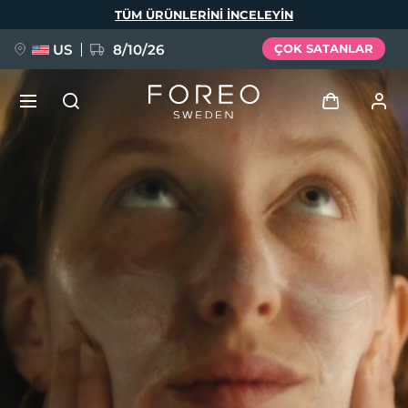
Ana
TÜM ÜRÜNLERINI INCELEYIN
içeriğe
atla
US
8/10/26
ÇOK SATANLAR
YENİ
Giriş
Dil Seçimi
BREAKING NEWS
Kullanici profi̇li̇
English
Deutsch
Español
Cihazlarım
FAQ™ Pure Beauty-Tech Elixir
Français
Italiano
Português
Siparişlerim
Polski
Svenska
Русский
Türkçe
简体中文
繁體中文
Adresim
issa™ Teeth Whitening Set
Aboneliklerim