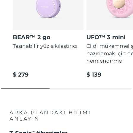
BEAR™ 2 go
UFO™ 3 mini
Taşınabilir yüz sıkılaştırıcı.
Cildi mükemmel ş
hazırlamak için d
nemlendirme
$ 279
$ 139
ARKA PLANDAKİ BİLİMİ
ANLAYIN
T-Sonic
titreşimler
TM