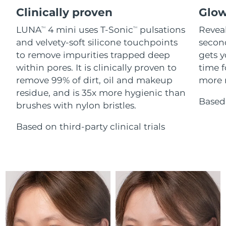
Advanced pore care essentials
For healthy hair
18% PAP
Clinically proven
Glow
İsrail
Tahmini teslim tarihi
8/13/26
Kozmetik ürünleri
Erkekler
LUNA
4 mini uses T-Sonic
pulsations
Reveal
TM
TM
İtalya
Tahmini teslim tarihi
8/9/26
and velvety-soft silicone touchpoints
secon
to remove impurities trapped deep
gets y
Japonya
Tahmini teslim tarihi
8/12/26
within pores. It is clinically proven to
time f
Tüm Ürünler
remove 99% of dirt, oil and makeup
more r
Jersey
Tahmini teslim tarihi
8/14/26
residue, and is 35x more hygienic than
Based 
brushes with nylon bristles.
Kazakistan
Tahmini teslim tarihi
8/11/26
FOREO APP
Based on third-party clinical trials
Kuveyt
Tahmini teslim tarihi
8/9/26
HAKKINDA
Letonya
Tahmini teslim tarihi
8/9/26
Lübnan
Tahmini teslim tarihi
8/10/26
Litvanya
Tahmini teslim tarihi
8/9/26
Lüksemburg
Tahmini teslim tarihi
8/9/26