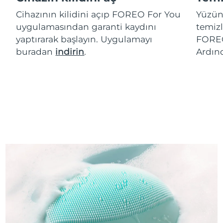
Cihazının kilidini açıp FOREO For You
Yüzün
uygulamasından garanti kaydını
temizl
yaptırarak başlayın. Uygulamayı
FOREO
buradan
indirin
.
Ardın