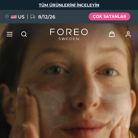
Ana
TÜM ÜRÜNLERINI INCELEYIN
içeriğe
atla
US
8/12/26
ÇOK SATANLAR
YENİ
Giriş
Dil Seçimi
BREAKING NEWS
Kullanici profi̇li̇
English
Deutsch
Español
Cihazlarım
FAQ™ Pure Beauty-Tech Elixir
Français
Italiano
Português
Siparişlerim
Polski
Svenska
Русский
Türkçe
简体中文
繁體中文
Adresim
issa™ Teeth Whitening Set
Aboneliklerim