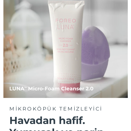
LUNA
Micro-Foam Cleanser 2.0
TM
MIKROKÖPÜK TEMIZLEYICI
Havadan hafif.