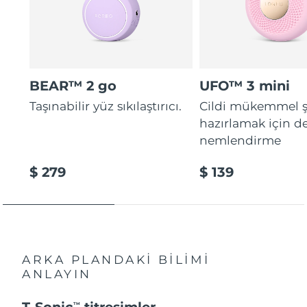
BEAR™ 2 go
UFO™ 3 mini
Taşınabilir yüz sıkılaştırıcı.
Cildi mükemmel ş
hazırlamak için d
nemlendirme
$ 279
$ 139
ARKA PLANDAKİ BİLİMİ
ANLAYIN
T-Sonic
titreşimler
TM