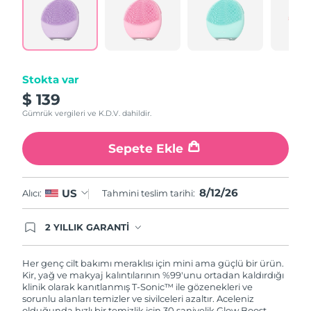
Reviews.
Türkiye
Tahmini teslim tarihi
8/12/26
Same
page
link.
Birleşik Arap
Tahmini teslim tarihi
8/12/26
Emirlikleri
Stokta var
Birleşik Krallık
Tahmini teslim tarihi
8/11/26
$ 139
Gümrük vergileri ve K.D.V. dahildir.
Amerika Birleşik
Tahmini teslim tarihi
8/12/26
Devletleri
Sepete Ekle
Özbekistan
Tahmini teslim tarihi
8/16/26
8/12/26
US
Alıcı:
Tahmini teslim tarihi:
Vietnam
Tahmini teslim tarihi
8/17/26
2 YILLIK GARANTİ
Satın aldığınız Foreo cihazı, Tüketici Kanununa
göre 2 (iki) yıl firmamız garantisi altında
korunmaktadır. Cihazınızla ilgili herhangi bir
Her genç cilt bakımı meraklısı için mini ama güçlü bir ürün.
şikayet, arıza durumunda Garanti Belgesinde yer
Kir, yağ ve makyaj kalıntılarının %99'unu ortadan kaldırdığı
alan servisimize ve merkez ofis adresimize
klinik olarak kanıtlanmış T-Sonic™ ile gözenekleri ve
ürününüzü teslim edebilirsiniz. Ürününüzle
sorunlu alanları temizler ve sivilceleri azaltır. Aceleniz
alakalı sorun tespit edildiğinde yeni bir ürünle
olduğunda hızlı bir temizlik için 30 saniyelik Glow Boost