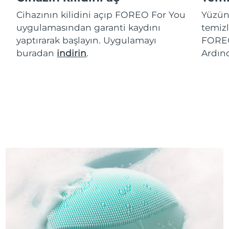
Cihazının kilidini açıp FOREO For You
Yüzün
uygulamasından garanti kaydını
temizl
yaptırarak başlayın. Uygulamayı
FOREO
buradan
indirin
.
Ardın