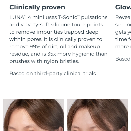
Advanced pore care essentials
For healthy hair
18% PAP
Clinically proven
Glow
İsrail
Tahmini teslim tarihi
8/15/26
Kozmetik ürünleri
Erkekler
LUNA
4 mini uses T-Sonic
pulsations
Reveal
TM
TM
İtalya
Tahmini teslim tarihi
8/11/26
and velvety-soft silicone touchpoints
secon
to remove impurities trapped deep
gets y
Japonya
Tahmini teslim tarihi
8/14/26
within pores. It is clinically proven to
time f
Tüm Ürünler
remove 99% of dirt, oil and makeup
more r
Jersey
Tahmini teslim tarihi
8/16/26
residue, and is 35x more hygienic than
Based 
brushes with nylon bristles.
Kazakistan
Tahmini teslim tarihi
8/13/26
FOREO APP
Based on third-party clinical trials
Kuveyt
Tahmini teslim tarihi
8/11/26
HAKKINDA
Letonya
Tahmini teslim tarihi
8/11/26
Lübnan
Tahmini teslim tarihi
8/12/26
Litvanya
Tahmini teslim tarihi
8/11/26
Lüksemburg
Tahmini teslim tarihi
8/11/26