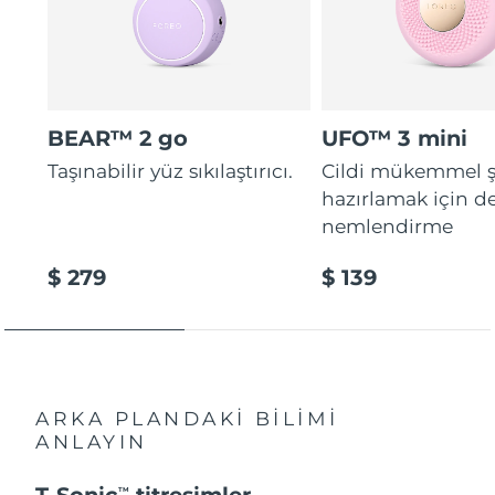
BEAR™ 2 go
UFO™ 3 mini
Taşınabilir yüz sıkılaştırıcı.
Cildi mükemmel ş
hazırlamak için d
nemlendirme
$ 279
$ 139
ARKA PLANDAKİ BİLİMİ
ANLAYIN
T-Sonic
titreşimler
TM