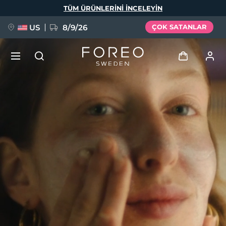
Ana
TÜM ÜRÜNLERINI INCELEYIN
içeriğe
atla
US
8/9/26
ÇOK SATANLAR
YENİ
Giriş
Dil Seçimi
BREAKING NEWS
Kullanici profi̇li̇
English
Deutsch
Español
Cihazlarım
FAQ™ Pure Beauty-Tech Elixir
Français
Italiano
Português
Siparişlerim
Polski
Svenska
Русский
Türkçe
简体中文
繁體中文
Adresim
issa™ Teeth Whitening Set
Aboneliklerim