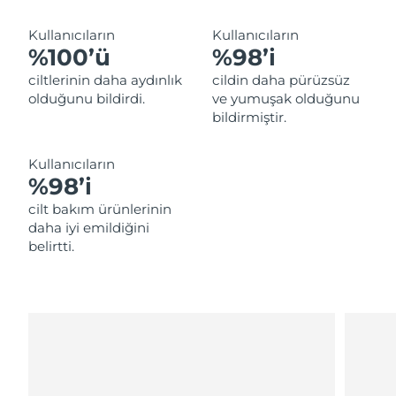
Tahmini teslim tarihi
Lübnan
09/08/2026
Kullanıcıların
Kullanıcıların
%100’ü
%98’i
Tahmini teslim tarihi
Litvanya
08/08/2026
ciltlerinin daha aydınlık
cildin daha pürüzsüz
olduğunu bildirdi.
ve yumuşak olduğunu
Tahmini teslim tarihi
Lüksemburg
bildirmiştir.
08/08/2026
Tahmini teslim tarihi
Kullanıcıların
Çin Makao ÖİB
10/08/2026
%98’i
cilt bakım ürünlerinin
Tahmini teslim tarihi
Malezya
daha iyi emildiğini
11/08/2026
belirtti.
Tahmini teslim tarihi
Malta
08/08/2026
Tahmini teslim tarihi
Meksika
12/08/2026
Tahmini teslim tarihi
Monako
09/08/2026