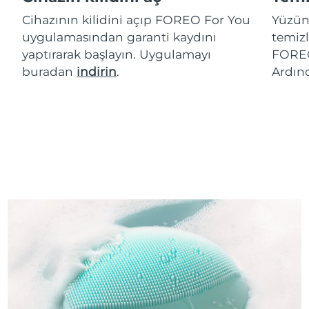
Cihazının kilidini açıp FOREO For You
Yüzün
uygulamasından garanti kaydını
temizl
yaptırarak başlayın. Uygulamayı
FOREO
buradan
indirin
.
Ardın