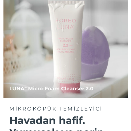
LUNA
Micro-Foam Cleanser 2.0
TM
MIKROKÖPÜK TEMIZLEYICI
Havadan hafif.