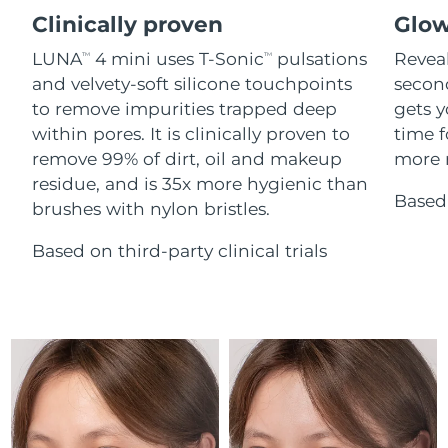
Advanced pore care essentials
Cebelitarık
For healthy hair
12/08/2026
18% PAP
Clinically proven
Glow
Kozmetik ürünleri
Erkekler
LUNA
4 mini uses T-Sonic
pulsations
Reveal
Tahmini teslim tarihi
TM
TM
Yunanistan
08/08/2026
and velvety-soft silicone touchpoints
secon
to remove impurities trapped deep
gets y
Tahmini teslim tarihi
Çin Hong Kong ÖİB
within pores. It is clinically proven to
time f
09/08/2026
Tüm Ürünler
remove 99% of dirt, oil and makeup
more r
Tahmini teslim tarihi
residue, and is 35x more hygienic than
Macaristan
08/08/2026
Based 
brushes with nylon bristles.
FOREO APP
Tahmini teslim tarihi
İzlanda
Based on third-party clinical trials
09/08/2026
HAKKINDA
Tahmini teslim tarihi
Endonezya
06/08/2026
Tahmini teslim tarihi
İrlanda
08/08/2026
Tahmini teslim tarihi
Man Adası
10/08/2026