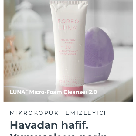
LUNA
Micro-Foam Cleanser 2.0
TM
MIKROKÖPÜK TEMIZLEYICI
Havadan hafif.