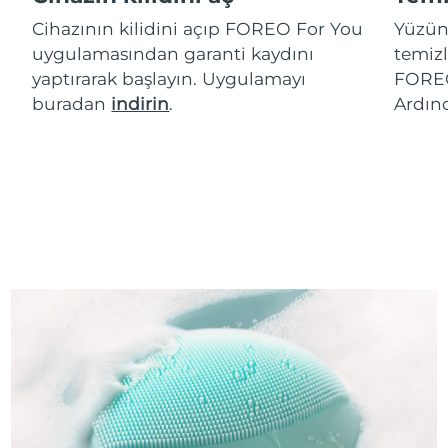
Cihazının kilidini açıp FOREO For You
Yüzün
uygulamasından garanti kaydını
temizl
yaptırarak başlayın. Uygulamayı
FOREO
buradan
indirin
.
Ardın