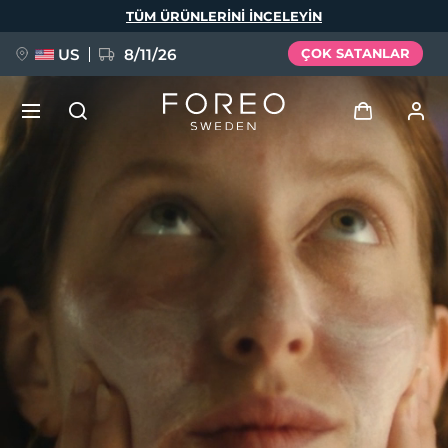
Ana
TÜM ÜRÜNLERINI INCELEYIN
içeriğe
atla
US
8/11/26
ÇOK SATANLAR
YENİ
Giriş
Dil Seçimi
BREAKING NEWS
Kullanici profi̇li̇
English
Deutsch
Español
Cihazlarım
FAQ™ Pure Beauty-Tech Elixir
Français
Italiano
Português
Siparişlerim
Polski
Svenska
Русский
Türkçe
简体中文
繁體中文
Adresim
issa™ Teeth Whitening Set
Aboneliklerim