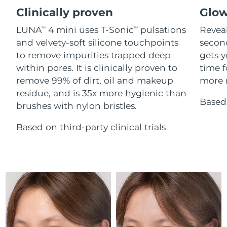
Advanced pore care essentials
For healthy hair
18% PAP
Clinically proven
Glow
İsrail
Tahmini teslim tarihi
8/14/26
Kozmetik ürünleri
Erkekler
LUNA
4 mini uses T-Sonic
pulsations
Reveal
TM
TM
İtalya
Tahmini teslim tarihi
8/10/26
and velvety-soft silicone touchpoints
secon
to remove impurities trapped deep
gets y
Japonya
Tahmini teslim tarihi
8/13/26
within pores. It is clinically proven to
time f
Tüm Ürünler
remove 99% of dirt, oil and makeup
more r
Jersey
Tahmini teslim tarihi
8/15/26
residue, and is 35x more hygienic than
Based 
brushes with nylon bristles.
Kazakistan
Tahmini teslim tarihi
8/12/26
FOREO APP
Based on third-party clinical trials
Kuveyt
Tahmini teslim tarihi
8/10/26
HAKKINDA
Letonya
Tahmini teslim tarihi
8/10/26
Lübnan
Tahmini teslim tarihi
8/11/26
Litvanya
Tahmini teslim tarihi
8/10/26
Lüksemburg
Tahmini teslim tarihi
8/10/26