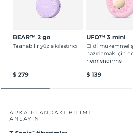
BEAR™ 2 go
UFO™ 3 mini
Taşınabilir yüz sıkılaştırıcı.
Cildi mükemmel ş
hazırlamak için d
nemlendirme
$ 279
$ 139
ARKA PLANDAKİ BİLİMİ
ANLAYIN
T-Sonic
titreşimler
TM