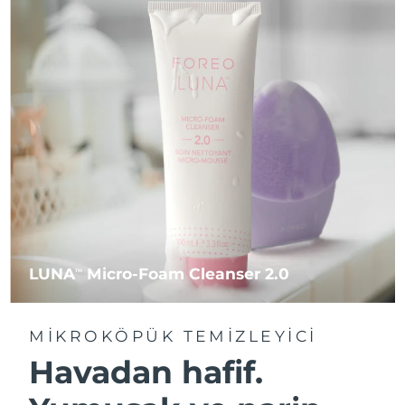
LUNA
Micro-Foam Cleanser 2.0
TM
MIKROKÖPÜK TEMIZLEYICI
Havadan hafif.