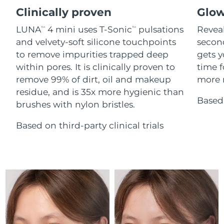
Advanced pore care essentials
For healthy hair
18% PAP
Clinically proven
Glow
İsrail
Tahmini teslim tarihi
8/15/26
Kozmetik ürünleri
Erkekler
LUNA
4 mini uses T-Sonic
pulsations
Reveal
TM
TM
İtalya
Tahmini teslim tarihi
8/11/26
and velvety-soft silicone touchpoints
secon
to remove impurities trapped deep
gets y
Japonya
Tahmini teslim tarihi
8/14/26
within pores. It is clinically proven to
time f
Tüm Ürünler
remove 99% of dirt, oil and makeup
more r
Jersey
Tahmini teslim tarihi
8/16/26
residue, and is 35x more hygienic than
Based 
brushes with nylon bristles.
Kazakistan
Tahmini teslim tarihi
8/13/26
FOREO APP
Based on third-party clinical trials
Kuveyt
Tahmini teslim tarihi
8/11/26
HAKKINDA
Letonya
Tahmini teslim tarihi
8/11/26
Lübnan
Tahmini teslim tarihi
8/12/26
Litvanya
Tahmini teslim tarihi
8/11/26
Lüksemburg
Tahmini teslim tarihi
8/11/26