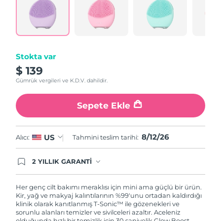
Aynı
Türkiye
Tahmini teslim tarihi
8/12/26
sayfa
bağlantısı.
Birleşik Arap
Tahmini teslim tarihi
8/12/26
Emirlikleri
Stokta var
Birleşik Krallık
Tahmini teslim tarihi
8/11/26
$ 139
Gümrük vergileri ve K.D.V. dahildir.
Amerika Birleşik
Tahmini teslim tarihi
8/12/26
Devletleri
Sepete Ekle
Özbekistan
Tahmini teslim tarihi
8/16/26
8/12/26
US
Alıcı:
Tahmini teslim tarihi:
Vietnam
Tahmini teslim tarihi
8/17/26
2 YILLIK GARANTİ
Satın aldığınız Foreo cihazı, Tüketici Kanununa
göre 2 (iki) yıl firmamız garantisi altında
korunmaktadır. Cihazınızla ilgili herhangi bir
Her genç cilt bakımı meraklısı için mini ama güçlü bir ürün.
şikayet, arıza durumunda Garanti Belgesinde yer
Kir, yağ ve makyaj kalıntılarının %99'unu ortadan kaldırdığı
alan servisimize ve merkez ofis adresimize
klinik olarak kanıtlanmış T-Sonic™ ile gözenekleri ve
ürününüzü teslim edebilirsiniz. Ürününüzle
sorunlu alanları temizler ve sivilceleri azaltır. Aceleniz
alakalı sorun tespit edildiğinde yeni bir ürünle
olduğunda hızlı bir temizlik için 30 saniyelik Glow Boost