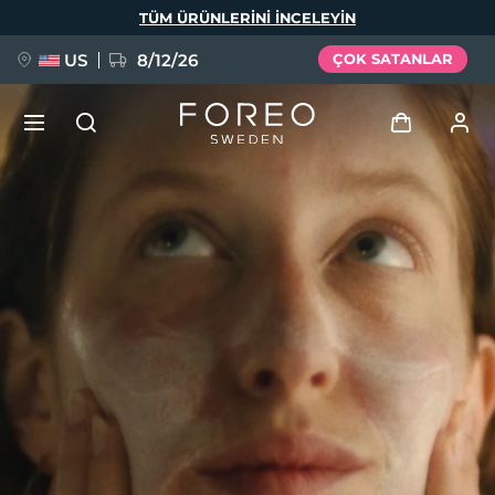
Ana
TÜM ÜRÜNLERINI INCELEYIN
içeriğe
atla
US
8/12/26
ÇOK SATANLAR
YENİ
Giriş
Dil Seçimi
BREAKING NEWS
Kullanici profi̇li̇
English
Deutsch
Español
Cihazlarım
FAQ™ Pure Beauty-Tech Elixir
Français
Italiano
Português
Siparişlerim
Polski
Svenska
Русский
Türkçe
简体中文
繁體中文
Adresim
issa™ Teeth Whitening Set
Aboneliklerim