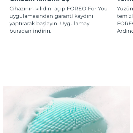
Cihazının kilidini açıp FOREO For You
Yüzün
uygulamasından garanti kaydını
temizl
yaptırarak başlayın. Uygulamayı
FOREO
buradan
indirin
.
Ardın