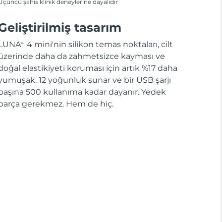
Üçüncü şahıs klinik deneylerine dayalıdır
Geliştirilmiş tasarım
LUNA
4 mini'nin silikon temas noktaları, cilt
TM
üzerinde daha da zahmetsizce kayması ve
doğal elastikiyeti koruması için artık %17 daha
yumuşak. 12 yoğunluk sunar ve bir USB şarjı
başına 500 kullanıma kadar dayanır. Yedek
parça gerekmez. Hem de hiç.