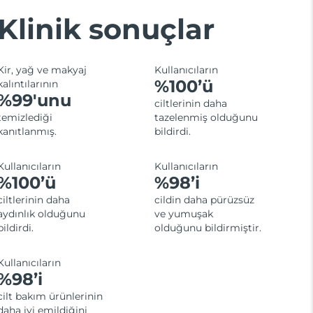
Klinik sonuçlar
Kir, yağ ve makyaj
Kullanıcıların
%100’ü
kalıntılarının
%99'unu
ciltlerinin daha
temizlediği
tazelenmiş olduğunu
kanıtlanmış.
bildirdi.
Kullanıcıların
Kullanıcıların
%100’ü
%98’i
ciltlerinin daha
cildin daha pürüzsüz
aydınlık olduğunu
ve yumuşak
bildirdi.
olduğunu bildirmiştir.
Kullanıcıların
%98’i
cilt bakım ürünlerinin
daha iyi emildiğini