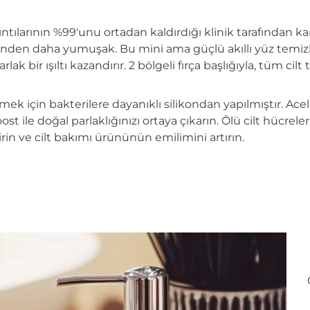
ıntılarının %99'unu ortadan kaldırdığı klinik tarafından kan
nden daha yumuşak. Bu mini ama güçlü akıllı yüz temizle
rlak bir ışıltı kazandırır. 2 bölgeli fırça başlığıyla, tüm cilt t
irmek için bakterilere dayanıklı silikondan yapılmıştır. Ac
ost ile doğal parlaklığınızı ortaya çıkarın. Ölü cilt hücreler
tirin ve cilt bakımı ürününün emilimini artırın.