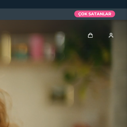
ÇOK SATANLAR
Giriş
Kullanici profi̇li̇
Cihazlarım
Siparişlerim
Adresim
Aboneliklerim