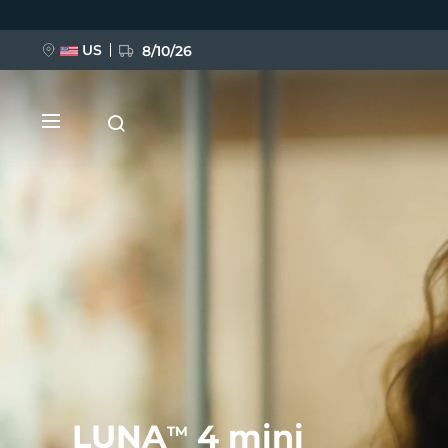
Ana
içeriğe
atla
US
8/10/26
YENİ
BREAKING NEWS
FAQ™ Pure Beauty-Tech Elixir
LUNA
4 mini
TM