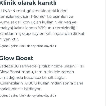
Klinik olarak kanıtlı
LUNA
4 mini, gözeneklerdeki kirleri
TM
temizlemek için T-Sonic
titreşimleri ve
TM
yumuşak silikon uçları kullanır. Kir, yağ ve
makyaj kalıntılarının %99'unu temizlediği
kanıtlanmış olup naylon kıllı fırçalardan 35 kat
hijyeniktir.
Üçüncü şahıs klinik deneylerine dayalıdır
Glow Boost
Sadece 30 saniyede ışıltılı bir cilde ulaşın. Hızlı
Glow Boost modu, tam rutin için zaman
olmadığında kusursuz bir cilt sağlar.
Kullanıcıların %100'ü kullanımdan sonra daha
parlak bir cilt bildiriyor.
Üçüncü şahıs klinik deneylerine dayalıdır