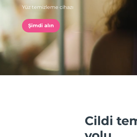
Yüz temizleme cihazı
issa™ Teeth Whitening Set
Şimdi alın
FAQ™ Dual LED Panel
POPÜLER
Özel teklifler
Çok satanlar
Cildi te
yolu