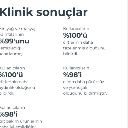
Klinik sonuçlar
Kir, yağ ve makyaj
Kullanıcıların
%100’ü
kalıntılarının
%99'unu
ciltlerinin daha
temizlediği
tazelenmiş olduğunu
kanıtlanmış.
bildirdi.
Kullanıcıların
Kullanıcıların
%100’ü
%98’i
ciltlerinin daha
cildin daha pürüzsüz
aydınlık olduğunu
ve yumuşak
bildirdi.
olduğunu bildirmiştir.
Kullanıcıların
%98’i
cilt bakım ürünlerinin
daha iyi emildiğini