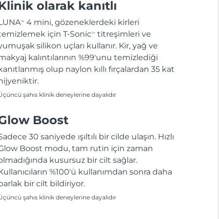
Klinik olarak kanıtlı
LUNA
4 mini, gözeneklerdeki kirleri
TM
temizlemek için T-Sonic
titreşimleri ve
TM
yumuşak silikon uçları kullanır. Kir, yağ ve
makyaj kalıntılarının %99'unu temizlediği
kanıtlanmış olup naylon kıllı fırçalardan 35 kat
hijyeniktir.
Üçüncü şahıs klinik deneylerine dayalıdır
Glow Boost
Sadece 30 saniyede ışıltılı bir cilde ulaşın. Hızlı
Glow Boost modu, tam rutin için zaman
olmadığında kusursuz bir cilt sağlar.
Kullanıcıların %100'ü kullanımdan sonra daha
parlak bir cilt bildiriyor.
Üçüncü şahıs klinik deneylerine dayalıdır