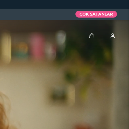
ÇOK SATANLAR
Giriş
Kullanici profi̇li̇
Cihazlarım
Siparişlerim
Adresim
Aboneliklerim