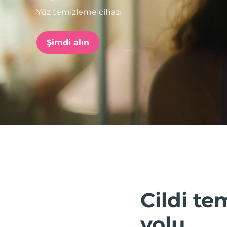
Yüz temizleme cihazı
issa™ Teeth Whitening Set
Şimdi alın
FAQ™ Dual LED Panel
POPÜLER
Özel teklifler
Çok satanlar
Cildi te
yolu