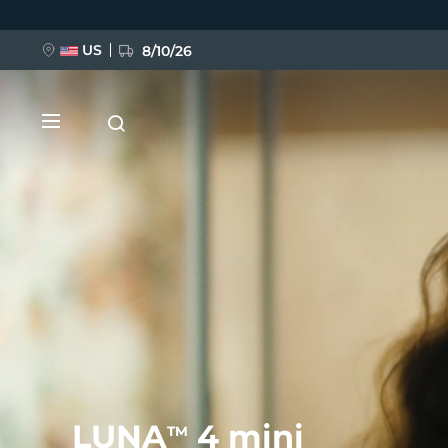
Ana
içeriğe
atla
US
8/10/26
YENİ
BREAKING NEWS
FAQ™ Pure Beauty-Tech Elixir
LUNA
4 mini
TM