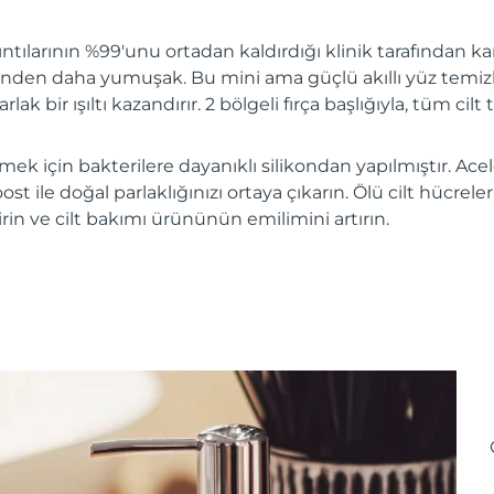
ıntılarının %99'unu ortadan kaldırdığı klinik tarafından kan
nden daha yumuşak. Bu mini ama güçlü akıllı yüz temizle
rlak bir ışıltı kazandırır. 2 bölgeli fırça başlığıyla, tüm cilt t
irmek için bakterilere dayanıklı silikondan yapılmıştır. Ac
ost ile doğal parlaklığınızı ortaya çıkarın. Ölü cilt hücreler
tirin ve cilt bakımı ürününün emilimini artırın.