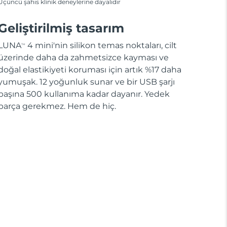
Üçüncü şahıs klinik deneylerine dayalıdır
Geliştirilmiş tasarım
LUNA
4 mini'nin silikon temas noktaları, cilt
TM
üzerinde daha da zahmetsizce kayması ve
doğal elastikiyeti koruması için artık %17 daha
yumuşak. 12 yoğunluk sunar ve bir USB şarjı
başına 500 kullanıma kadar dayanır. Yedek
parça gerekmez. Hem de hiç.