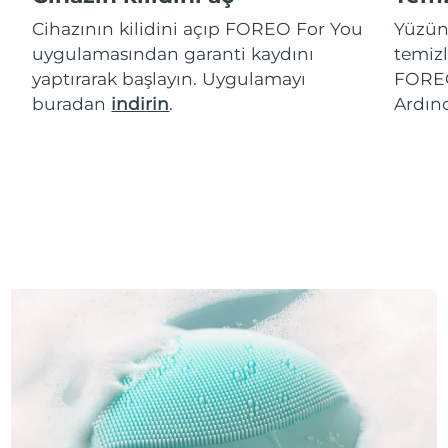
Cihazının kilidini açıp FOREO For You
Yüzün
uygulamasından garanti kaydını
temizl
yaptırarak başlayın. Uygulamayı
FOREO
buradan
indirin
.
Ardın