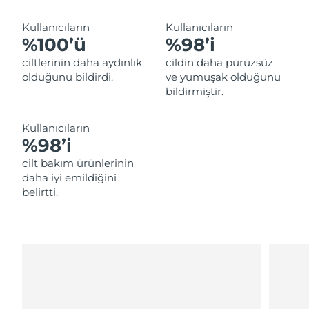
Tahmini teslim tarihi
Lübnan
09/08/2026
Kullanıcıların
Kullanıcıların
%100’ü
%98’i
Tahmini teslim tarihi
Litvanya
08/08/2026
ciltlerinin daha aydınlık
cildin daha pürüzsüz
olduğunu bildirdi.
ve yumuşak olduğunu
Tahmini teslim tarihi
Lüksemburg
bildirmiştir.
08/08/2026
Tahmini teslim tarihi
Kullanıcıların
Çin Makao ÖİB
10/08/2026
%98’i
cilt bakım ürünlerinin
Tahmini teslim tarihi
Malezya
daha iyi emildiğini
11/08/2026
belirtti.
Tahmini teslim tarihi
Malta
08/08/2026
Tahmini teslim tarihi
Meksika
12/08/2026
Tahmini teslim tarihi
Monako
09/08/2026