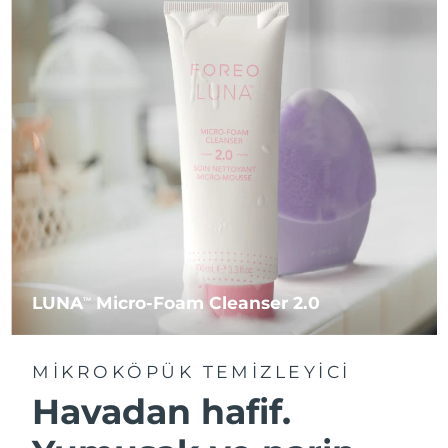
LUNA
Micro-Foam Cleanser 2.0
TM
MIKROKÖPÜK TEMIZLEYICI
Havadan hafif.