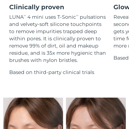
Advanced pore care essentials
Cebelitarık
For healthy hair
12/08/2026
18% PAP
Clinically proven
Glow
Kozmetik ürünleri
Erkekler
LUNA
4 mini uses T-Sonic
pulsations
Reveal
Tahmini teslim tarihi
TM
TM
Yunanistan
08/08/2026
and velvety-soft silicone touchpoints
secon
to remove impurities trapped deep
gets y
Tahmini teslim tarihi
Çin Hong Kong ÖİB
within pores. It is clinically proven to
time f
09/08/2026
Tüm Ürünler
remove 99% of dirt, oil and makeup
more r
Tahmini teslim tarihi
residue, and is 35x more hygienic than
Macaristan
08/08/2026
Based 
brushes with nylon bristles.
FOREO APP
Tahmini teslim tarihi
İzlanda
Based on third-party clinical trials
09/08/2026
HAKKINDA
Tahmini teslim tarihi
Endonezya
06/08/2026
Tahmini teslim tarihi
İrlanda
08/08/2026
Tahmini teslim tarihi
Man Adası
10/08/2026