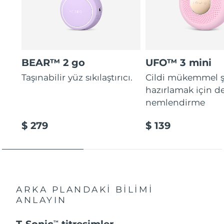
BEAR™ 2 go
UFO™ 3 mini
Taşınabilir yüz sıkılaştırıcı.
Cildi mükemmel ş
hazırlamak için d
nemlendirme
$ 279
$ 139
ARKA PLANDAKİ BİLİMİ
ANLAYIN
T-Sonic
titreşimler
TM