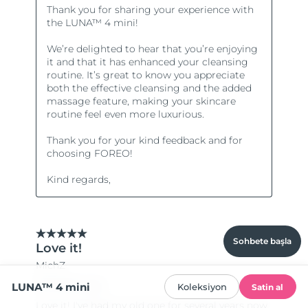
Sohbete başla
LUNA™ 4 mini
Koleksiyon
Satin al