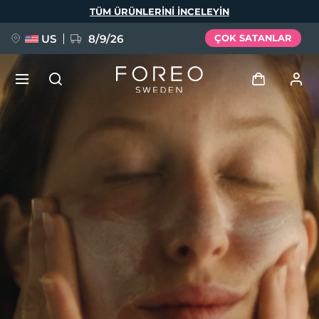
Ana
TÜM ÜRÜNLERINI INCELEYIN
içeriğe
atla
US
8/9/26
ÇOK SATANLAR
YENİ
Giriş
Dil Seçimi
BREAKING NEWS
Kullanici profi̇li̇
English
Deutsch
Español
Cihazlarım
FAQ™ Pure Beauty-Tech Elixir
Français
Italiano
Português
Siparişlerim
Polski
Svenska
Русский
Türkçe
简体中文
繁體中文
Adresim
issa™ Teeth Whitening Set
Aboneliklerim