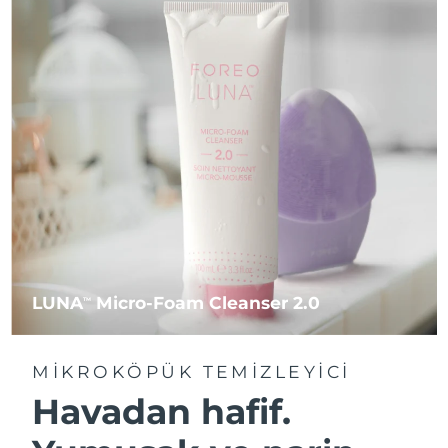
LUNA
Micro-Foam Cleanser 2.0
TM
MIKROKÖPÜK TEMIZLEYICI
Havadan hafif.