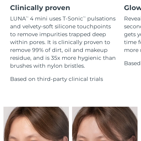
Advanced pore care essentials
For healthy hair
18% PAP
Clinically proven
Glow
İsrail
Tahmini teslim tarihi
8/14/26
Kozmetik ürünleri
Erkekler
LUNA
4 mini uses T-Sonic
pulsations
Reveal
TM
TM
İtalya
Tahmini teslim tarihi
8/10/26
and velvety-soft silicone touchpoints
secon
to remove impurities trapped deep
gets y
Japonya
Tahmini teslim tarihi
8/13/26
within pores. It is clinically proven to
time f
Tüm Ürünler
remove 99% of dirt, oil and makeup
more r
Jersey
Tahmini teslim tarihi
8/15/26
residue, and is 35x more hygienic than
Based 
brushes with nylon bristles.
Kazakistan
Tahmini teslim tarihi
8/12/26
FOREO APP
Based on third-party clinical trials
Kuveyt
Tahmini teslim tarihi
8/10/26
HAKKINDA
Letonya
Tahmini teslim tarihi
8/10/26
Lübnan
Tahmini teslim tarihi
8/11/26
Litvanya
Tahmini teslim tarihi
8/10/26
Lüksemburg
Tahmini teslim tarihi
8/10/26