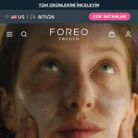
Ana
TÜM ÜRÜNLERINI INCELEYIN
içeriğe
atla
US
8/11/26
ÇOK SATANLAR
YENİ
Giriş
Dil Seçimi
BREAKING NEWS
Kullanici profi̇li̇
English
Deutsch
Español
Cihazlarım
FAQ™ Pure Beauty-Tech Elixir
Français
Italiano
Português
Siparişlerim
Polski
Svenska
Русский
Türkçe
简体中文
繁體中文
Adresim
issa™ Teeth Whitening Set
Aboneliklerim