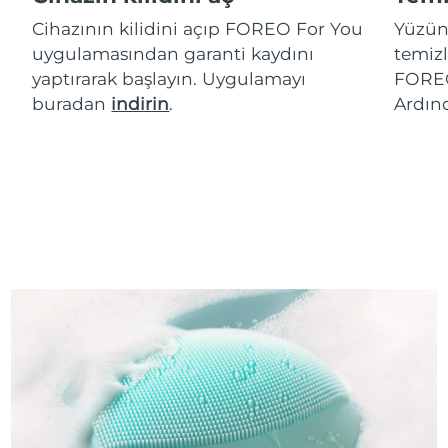
Cihazının kilidini açıp FOREO For You
Yüzün
uygulamasından garanti kaydını
temizl
yaptırarak başlayın. Uygulamayı
FOREO
buradan
indirin
.
Ardın