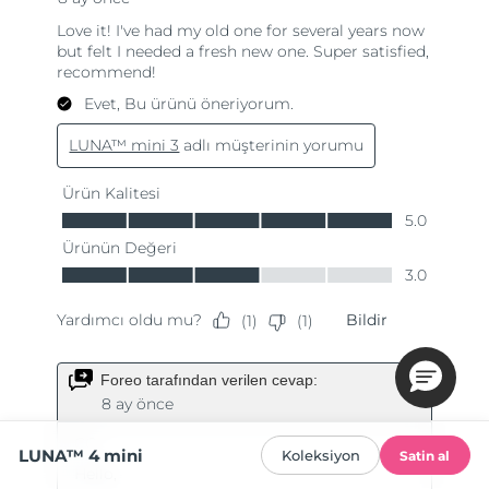
LUNA™ 4 mini
Koleksiyon
Satin al