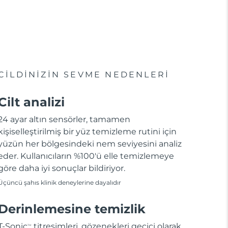
CİLDİNİZİN SEVME NEDENLERİ
Cilt analizi
24 ayar altın sensörler, tamamen
kişiselleştirilmiş bir yüz temizleme rutini için
yüzün her bölgesindeki nem seviyesini analiz
eder. Kullanıcıların %100'ü elle temizlemeye
göre daha iyi sonuçlar bildiriyor.
Üçüncü şahıs klinik deneylerine dayalıdır
Derinlemesine temizlik
T-Sonic
titreşimleri, gözenekleri geçici olarak
TM