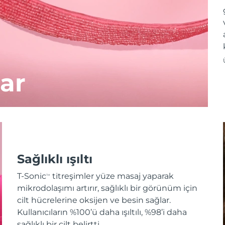
ar
Sağlıklı ışıltı
T-Sonic
titreşimler yüze masaj yaparak
TM
mikrodolaşımı artırır, sağlıklı bir görünüm için
cilt hücrelerine oksijen ve besin sağlar.
Kullanıcıların %100’ü daha ışıltılı, %98’i daha
sağlıklı bir cilt belirtti.