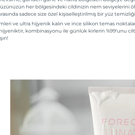
üzünüzün her bölgesindeki cildinizin nem seviyelerini ölç
rasında sadece size özel kişiselleştirilmiş bir yüz temizliği 
mleri ve ultra hijyenik kalın ve ince silikon temas noktalar
hijyeniktir, kombinasyonu ile günlük kirlerin %99'unu ciltt
şın!