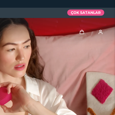
ÇOK SATANLAR
Giriş
Kullanici profi̇li̇
Cihazlarım
Siparişlerim
Adresim
Aboneliklerim