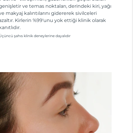
genişletir ve temas noktaları, derindeki kiri, yağı
ve makyaj kalıntılarını gidererek sivilceleri
azaltır. Kirlerin %99'unu yok ettiği klinik olarak
kanıtlıdır.
Üçüncü şahıs klinik deneylerine dayalıdır