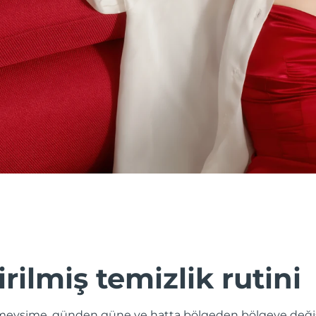
irilmiş temizlik rutini
evsime, günden güne ve hatta bölgeden bölgeye değişik