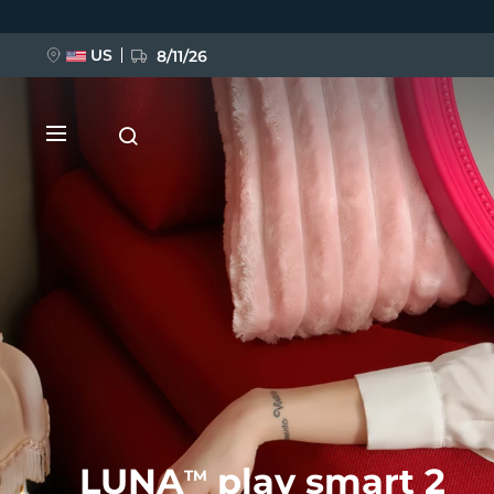
Ana
içeriğe
atla
US
8/11/26
YENİ
BREAKING NEWS
FAQ™ Pure Beauty-Tech Elixir
LUNA
play smart 2
TM