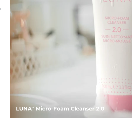
n
LUNA
Micro-Foam Cleanser 2.0
TM