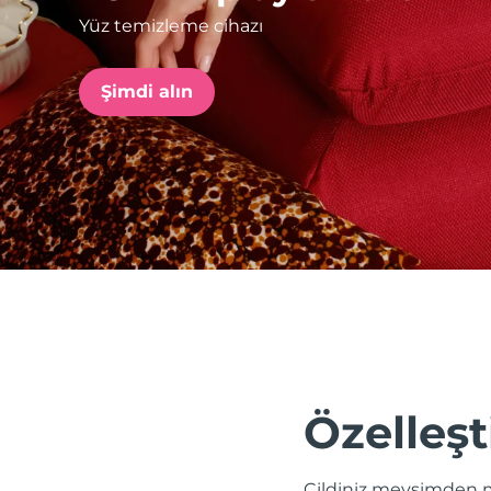
Yüz temizleme cihazı
issa™ Teeth Whitening Set
Şimdi alın
FAQ™ Dual LED Panel
POPÜLER
Özel teklifler
Çok satanlar
Özelleşt
Cildiniz mevsimden m