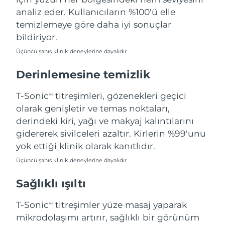
Filipinler
Tahmini teslim tarihi
8/11/26
analiz eder. Kullanıcıların %100'ü elle
temizlemeye göre daha iyi sonuçlar
Polonya
Tahmini teslim tarihi
8/9/26
bildiriyor.
Üçüncü şahıs klinik deneylerine dayalıdır
Portekiz
Tahmini teslim tarihi
8/8/26
Derinlemesine temizlik
Porto Riko
Tahmini teslim tarihi
8/10/26
T-Sonic
titreşimleri, gözenekleri geçici
TM
Katar
Tahmini teslim tarihi
8/9/26
olarak genişletir ve temas noktaları,
derindeki kiri, yağı ve makyaj kalıntılarını
Reunion
Tahmini teslim tarihi
8/13/26
gidererek sivilceleri azaltır. Kirlerin %99'unu
yok ettiği klinik olarak kanıtlıdır.
Romanya
Tahmini teslim tarihi
8/8/26
Üçüncü şahıs klinik deneylerine dayalıdır
Rusya
Tahmini teslim tarihi
8/16/26
Sağlıklı ışıltı
Suudi Arabistan
Tahmini teslim tarihi
8/9/26
T-Sonic
titreşimler yüze masaj yaparak
TM
mikrodolaşımı artırır, sağlıklı bir görünüm
Singapur
Tahmini teslim tarihi
8/10/26