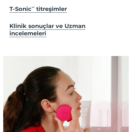
T-Sonic
titreşimler
TM
Klinik sonuçlar ve Uzman
incelemeleri