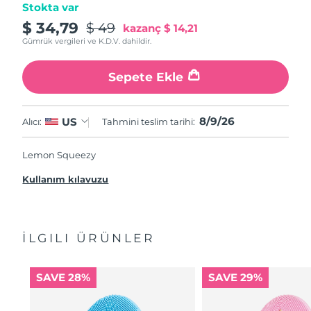
Stokta var
$ 34,79
$ 49
kazanç
$ 14,21
Gümrük vergileri ve K.D.V. dahildir.
Sepete Ekle
8/9/26
US
Alıcı:
Tahmini teslim tarihi:
Lemon Squeezy
Kullanım kılavuzu
İLGILI ÜRÜNLER
SAVE 28%
SAVE 29%