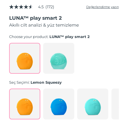
4.5
(172)
Değerlendirme yazın
5
üzerinden
LUNA™ play smart 2
4.5
yıldız,
Akıllı cilt analizi & yüz temizleme
ortalama
puan
değeri.
Choose your product:
LUNA™ play smart 2
Read
172
Reviews.
Aynı
sayfa
bağlantısı.
Seç Seçimi:
Lemon Squeezy