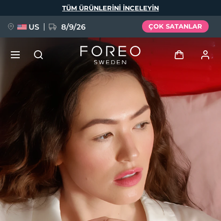
Ana
TÜM ÜRÜNLERINI INCELEYIN
içeriğe
atla
US
8/9/26
ÇOK SATANLAR
YENİ
Giriş
Dil Seçimi
BREAKING NEWS
Kullanici profi̇li̇
English
Deutsch
Español
Cihazlarım
FAQ™ Pure Beauty-Tech Elixir
Français
Italiano
Português
Siparişlerim
Polski
Svenska
Русский
Türkçe
简体中文
繁體中文
Adresim
issa™ Teeth Whitening Set
Aboneliklerim