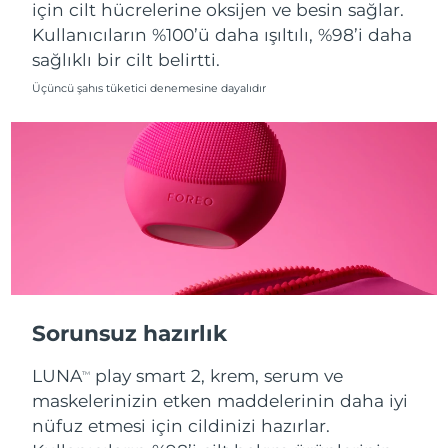
için cilt hücrelerine oksijen ve besin sağlar.
Kullanıcıların %100’ü daha ışıltılı, %98’i daha
Slovakya
Tahmini teslim tarihi
8/8/26
sağlıklı bir cilt belirtti.
Slovenya
Tahmini teslim tarihi
8/8/26
Üçüncü şahıs tüketici denemesine dayalıdır
Güney Afrika
Tahmini teslim tarihi
8/16/26
Güney Kore
Tahmini teslim tarihi
8/10/26
İspanya
Tahmini teslim tarihi
8/8/26
İsveç
Tahmini teslim tarihi
8/8/26
İsviçre
Tahmini teslim tarihi
8/8/26
Sorunsuz hazırlık
Tayvan
Tahmini teslim tarihi
8/13/26
LUNA
play smart 2, krem, serum ve
TM
maskelerinizin etken maddelerinin daha iyi
Tayland
Tahmini teslim tarihi
8/12/26
nüfuz etmesi için cildinizi hazırlar.