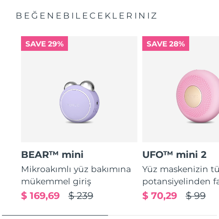
BEĞENEBILECEKLERINIZ
SAVE 29%
SAVE 28%
BEAR™ mini
UFO™ mini 2
Mikroakımlı yüz bakımına
Yüz maskenizin 
mükemmel giriş
potansiyelinden f
$ 169,69
$ 239
$ 70,29
$ 99