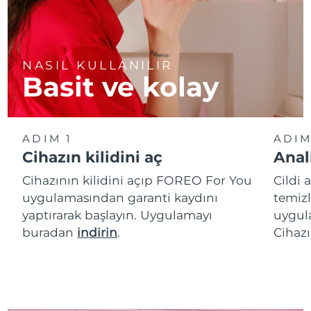
NASIL KULLANILIR
Basit ve kolay
ADIM 1
ADIM
Cihazın kilidini aç
Anal
Cihazının kilidini açıp FOREO For You
Cildi 
uygulamasından garanti kaydını
temizl
yaptırarak başlayın. Uygulamayı
uygula
buradan
indirin
.
Cihazı