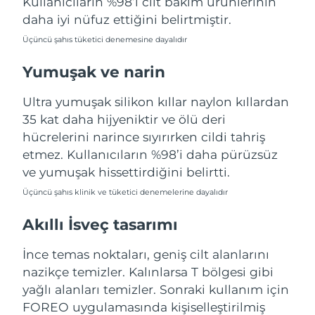
Kullanıcıların %98’i cilt bakım ürünlerinin
Türkiye
Tahmini teslim tarihi
8/9/26
daha iyi nüfuz ettiğini belirtmiştir.
Üçüncü şahıs tüketici denemesine dayalıdır
Birleşik Arap
Tahmini teslim tarihi
8/9/26
Emirlikleri
Yumuşak ve narin
Birleşik Krallık
Tahmini teslim tarihi
8/8/26
Ultra yumuşak silikon kıllar naylon kıllardan
35 kat daha hijyeniktir ve ölü deri
Amerika Birleşik
Tahmini teslim tarihi
8/9/26
hücrelerini narince sıyırırken cildi tahriş
Devletleri
etmez. Kullanıcıların %98’i daha pürüzsüz
ve yumuşak hissettirdiğini belirtti.
Özbekistan
Tahmini teslim tarihi
8/13/26
Üçüncü şahıs klinik ve tüketici denemelerine dayalıdır
Vietnam
Tahmini teslim tarihi
8/14/26
Akıllı İsveç tasarımı
İnce temas noktaları, geniş cilt alanlarını
nazikçe temizler. Kalınlarsa T bölgesi gibi
yağlı alanları temizler. Sonraki kullanım için
FOREO uygulamasında kişiselleştirilmiş