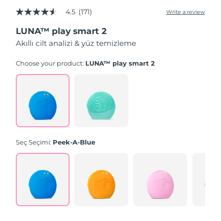
4.5
(171)
Write a review
4.5
out
LUNA™ play smart 2
of
5
Akıllı cilt analizi & yüz temizleme
stars,
average
rating
Choose your product:
LUNA™ play smart 2
value.
Read
171
Reviews.
Same
page
link.
Seç Seçimi:
Peek-A-Blue