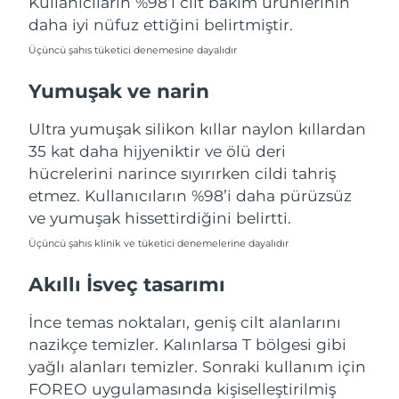
Kullanıcıların %98’i cilt bakım ürünlerinin
Türkiye
Tahmini teslim tarihi
8/12/26
daha iyi nüfuz ettiğini belirtmiştir.
Üçüncü şahıs tüketici denemesine dayalıdır
Birleşik Arap
Tahmini teslim tarihi
8/12/26
Emirlikleri
Yumuşak ve narin
Birleşik Krallık
Tahmini teslim tarihi
8/11/26
Ultra yumuşak silikon kıllar naylon kıllardan
35 kat daha hijyeniktir ve ölü deri
Amerika Birleşik
Tahmini teslim tarihi
8/12/26
hücrelerini narince sıyırırken cildi tahriş
Devletleri
etmez. Kullanıcıların %98’i daha pürüzsüz
ve yumuşak hissettirdiğini belirtti.
Özbekistan
Tahmini teslim tarihi
8/16/26
Üçüncü şahıs klinik ve tüketici denemelerine dayalıdır
Vietnam
Tahmini teslim tarihi
8/17/26
Akıllı İsveç tasarımı
İnce temas noktaları, geniş cilt alanlarını
nazikçe temizler. Kalınlarsa T bölgesi gibi
yağlı alanları temizler. Sonraki kullanım için
FOREO uygulamasında kişiselleştirilmiş