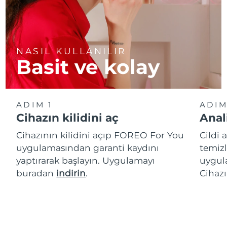
NASIL KULLANILIR
Basit ve kolay
ADIM 1
ADIM
Cihazın kilidini aç
Anal
Cihazının kilidini açıp FOREO For You
Cildi 
uygulamasından garanti kaydını
temizl
yaptırarak başlayın. Uygulamayı
uygula
buradan
indirin
.
Cihazı