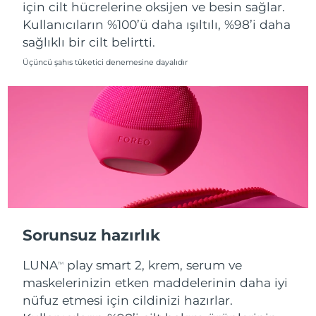
için cilt hücrelerine oksijen ve besin sağlar.
Kullanıcıların %100’ü daha ışıltılı, %98’i daha
Slovakya
Tahmini teslim tarihi
8/11/26
sağlıklı bir cilt belirtti.
Slovenya
Tahmini teslim tarihi
8/11/26
Üçüncü şahıs tüketici denemesine dayalıdır
Güney Afrika
Tahmini teslim tarihi
8/19/26
Güney Kore
Tahmini teslim tarihi
8/13/26
İspanya
Tahmini teslim tarihi
8/11/26
İsveç
Tahmini teslim tarihi
8/11/26
İsviçre
Tahmini teslim tarihi
8/11/26
Sorunsuz hazırlık
Tayvan
Tahmini teslim tarihi
8/16/26
LUNA
play smart 2, krem, serum ve
TM
maskelerinizin etken maddelerinin daha iyi
Tayland
Tahmini teslim tarihi
8/15/26
nüfuz etmesi için cildinizi hazırlar.