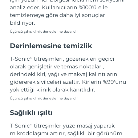
Filipinler
Tahmini teslim tarihi
8/14/26
analiz eder. Kullanıcıların %100'ü elle
temizlemeye göre daha iyi sonuçlar
Polonya
Tahmini teslim tarihi
8/12/26
bildiriyor.
Üçüncü şahıs klinik deneylerine dayalıdır
Portekiz
Tahmini teslim tarihi
8/11/26
Derinlemesine temizlik
Porto Riko
Tahmini teslim tarihi
8/13/26
T-Sonic
titreşimleri, gözenekleri geçici
TM
Katar
Tahmini teslim tarihi
8/12/26
olarak genişletir ve temas noktaları,
derindeki kiri, yağı ve makyaj kalıntılarını
Reunion
Tahmini teslim tarihi
8/16/26
gidererek sivilceleri azaltır. Kirlerin %99'unu
yok ettiği klinik olarak kanıtlıdır.
Romanya
Tahmini teslim tarihi
8/11/26
Üçüncü şahıs klinik deneylerine dayalıdır
Rusya
Tahmini teslim tarihi
8/19/26
Sağlıklı ışıltı
Suudi Arabistan
Tahmini teslim tarihi
8/12/26
T-Sonic
titreşimler yüze masaj yaparak
TM
mikrodolaşımı artırır, sağlıklı bir görünüm
Singapur
Tahmini teslim tarihi
8/13/26