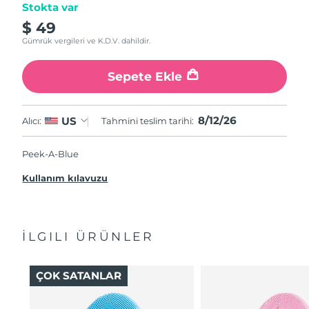
Stokta var
$ 49
Gümrük vergileri ve K.D.V. dahildir.
Sepete Ekle
8/12/26
US
Alıcı:
Tahmini teslim tarihi:
Peek-A-Blue
Kullanım kılavuzu
İLGILI ÜRÜNLER
ÇOK SATANLAR