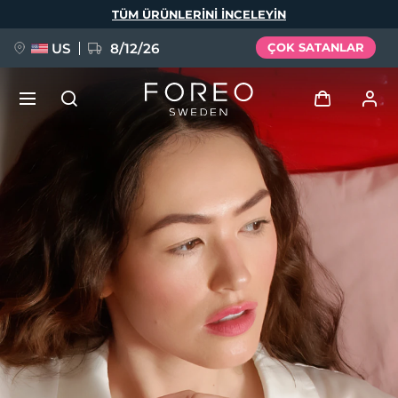
Ana
TÜM ÜRÜNLERINI INCELEYIN
içeriğe
atla
US
8/12/26
ÇOK SATANLAR
YENİ
Giriş
Dil Seçimi
BREAKING NEWS
Kullanici profi̇li̇
English
Deutsch
Español
Cihazlarım
FAQ™ Pure Beauty-Tech Elixir
Français
Italiano
Português
Siparişlerim
Polski
Svenska
Русский
Türkçe
简体中文
繁體中文
Adresim
issa™ Teeth Whitening Set
Aboneliklerim