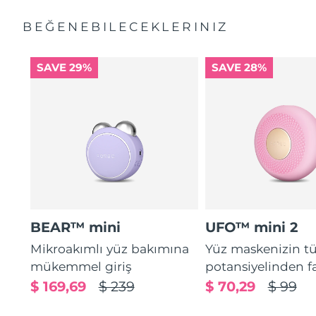
BEĞENEBILECEKLERINIZ
SAVE 29%
SAVE 28%
BEAR™ mini
UFO™ mini 2
Mikroakımlı yüz bakımına
Yüz maskenizin 
mükemmel giriş
potansiyelinden f
$ 169,69
$ 239
$ 70,29
$ 99