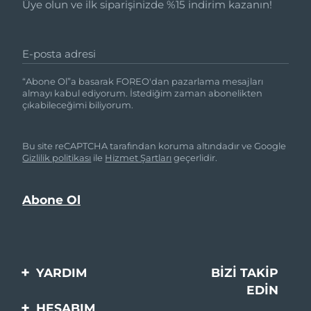
Üye olun ve ilk siparişinizde %15 indirim kazanın!
E-posta adresi
“Abone Ol”a basarak FOREO'dan pazarlama mesajları
almayı kabul ediyorum. İstediğim zaman abonelikten
çıkabileceğimi biliyorum.
Bu site reCAPTCHA tarafından koruma altındadır ve Google
Gizlilik politikası
ile
Hizmet Şartları
geçerlidir.
YARDIM
BIZI TAKIP
EDIN
Bi̇zi̇mle İleti̇şi̇me Geçi̇n
HESABIM