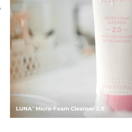
n
LUNA
Micro-Foam Cleanser 2.0
TM