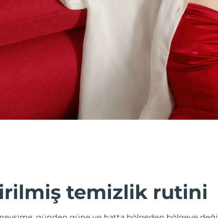
irilmiş temizlik rutini
evsime, günden güne ve hatta bölgeden bölgeye değişik