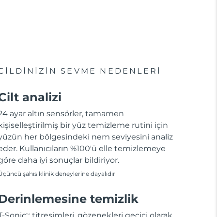
CİLDİNİZİN SEVME NEDENLERİ
Cilt analizi
24 ayar altın sensörler, tamamen
kişiselleştirilmiş bir yüz temizleme rutini için
yüzün her bölgesindeki nem seviyesini analiz
eder. Kullanıcıların %100'ü elle temizlemeye
göre daha iyi sonuçlar bildiriyor.
Üçüncü şahıs klinik deneylerine dayalıdır
Derinlemesine temizlik
T-Sonic
titreşimleri, gözenekleri geçici olarak
TM