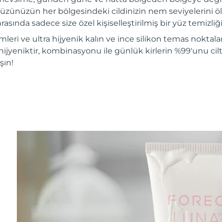
üzünüzün her bölgesindeki cildinizin nem seviyelerini ölç
rasında sadece size özel kişiselleştirilmiş bir yüz temizliği 
mleri ve ultra hijyenik kalın ve ince silikon temas noktalar
hijyeniktir, kombinasyonu ile günlük kirlerin %99'unu ciltt
şın!