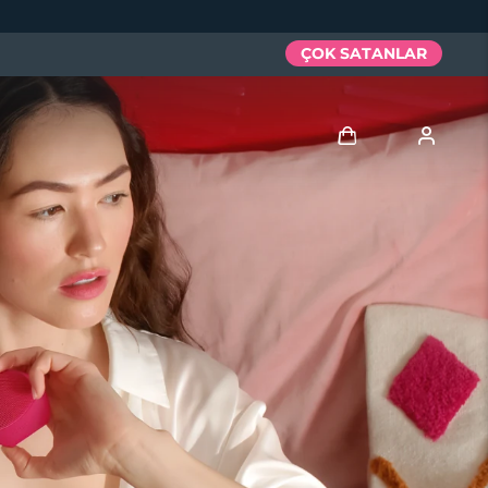
ÇOK SATANLAR
Giriş
Kullanici profi̇li̇
Cihazlarım
Siparişlerim
Adresim
Aboneliklerim