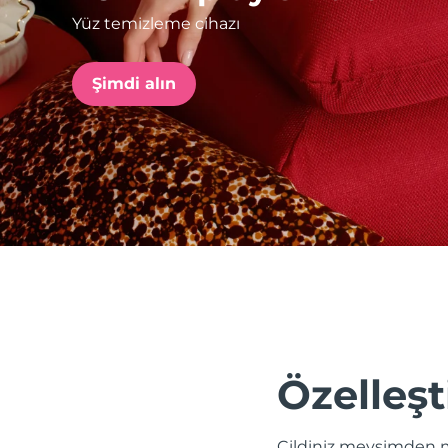
Yüz temizleme cihazı
issa™ Teeth Whitening Set
Şimdi alın
FAQ™ Dual LED Panel
POPÜLER
Özel teklifler
Çok satanlar
Özelleşt
Cildiniz mevsimden m