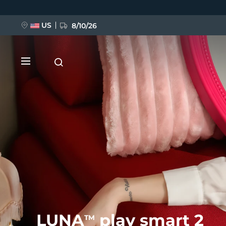
Ana
içeriğe
atla
US
8/10/26
YENİ
BREAKING NEWS
FAQ™ Pure Beauty-Tech Elixir
LUNA
play smart 2
TM