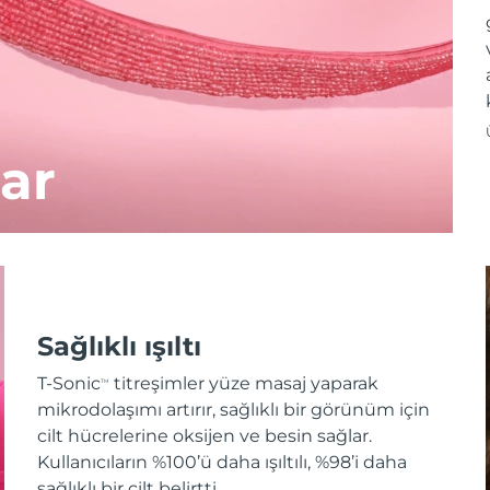
ar
Sağlıklı ışıltı
T-Sonic
titreşimler yüze masaj yaparak
TM
mikrodolaşımı artırır, sağlıklı bir görünüm için
cilt hücrelerine oksijen ve besin sağlar.
Kullanıcıların %100’ü daha ışıltılı, %98’i daha
sağlıklı bir cilt belirtti.