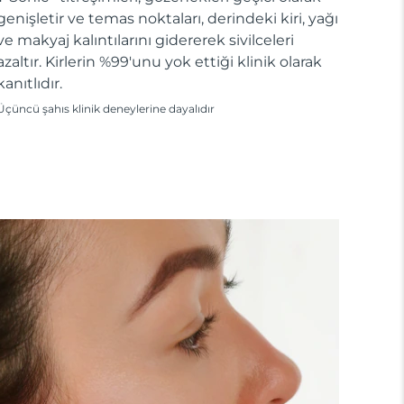
genişletir ve temas noktaları, derindeki kiri, yağı
ve makyaj kalıntılarını gidererek sivilceleri
azaltır. Kirlerin %99'unu yok ettiği klinik olarak
kanıtlıdır.
Üçüncü şahıs klinik deneylerine dayalıdır