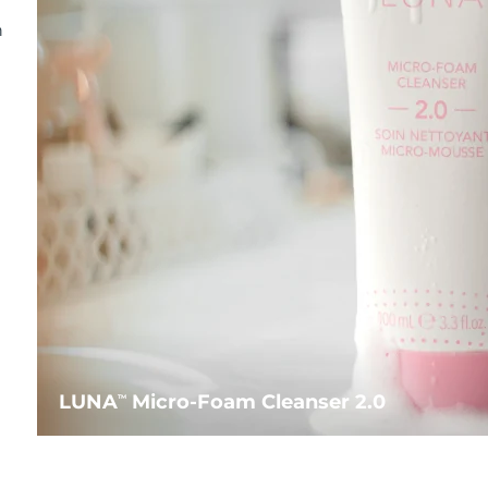
n
LUNA
Micro-Foam Cleanser 2.0
TM