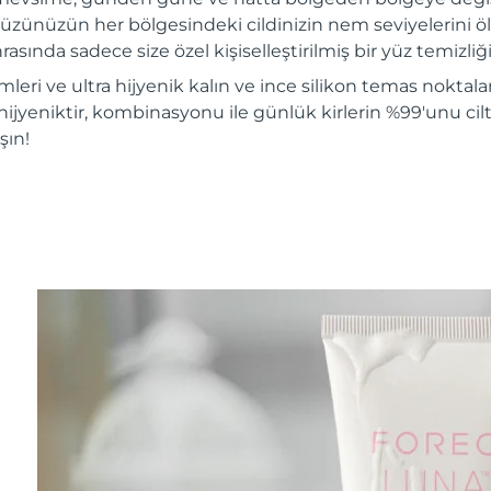
üzünüzün her bölgesindeki cildinizin nem seviyelerini ölç
rasında sadece size özel kişiselleştirilmiş bir yüz temizliği 
mleri ve ultra hijyenik kalın ve ince silikon temas noktalar
hijyeniktir, kombinasyonu ile günlük kirlerin %99'unu ciltt
şın!