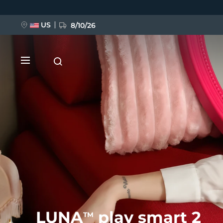
Ana
içeriğe
atla
US
8/10/26
YENİ
BREAKING NEWS
FAQ™ Pure Beauty-Tech Elixir
LUNA
play smart 2
TM