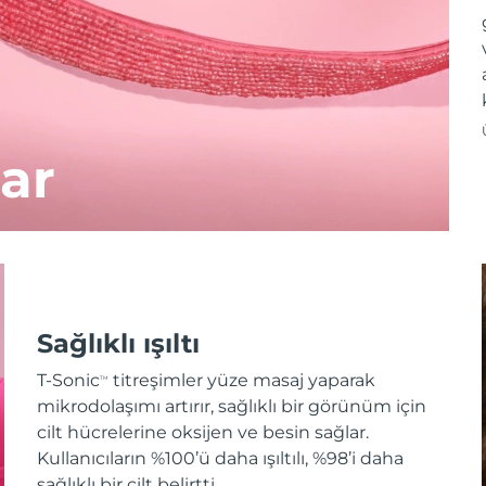
ar
Sağlıklı ışıltı
T-Sonic
titreşimler yüze masaj yaparak
TM
mikrodolaşımı artırır, sağlıklı bir görünüm için
cilt hücrelerine oksijen ve besin sağlar.
Kullanıcıların %100’ü daha ışıltılı, %98’i daha
sağlıklı bir cilt belirtti.