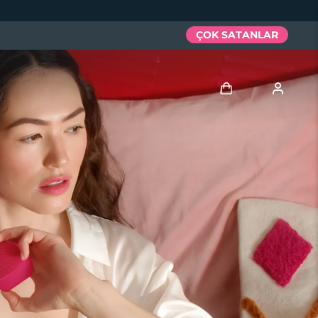
ÇOK SATANLAR
Giriş
Kullanici profi̇li̇
Cihazlarım
Siparişlerim
Adresim
Aboneliklerim