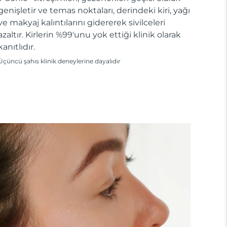
genişletir ve temas noktaları, derindeki kiri, yağı
ve makyaj kalıntılarını gidererek sivilceleri
azaltır. Kirlerin %99'unu yok ettiği klinik olarak
kanıtlıdır.
Üçüncü şahıs klinik deneylerine dayalıdır