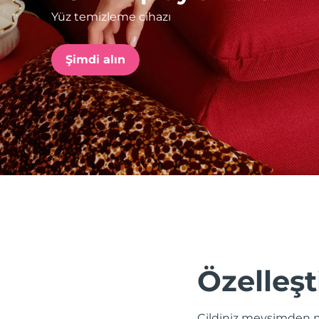
Yüz temizleme cihazı
issa™ Teeth Whitening Set
Şimdi alın
FAQ™ Dual LED Panel
POPÜLER
Özel teklifler
Çok satanlar
Özelleşt
Cildiniz mevsimden m