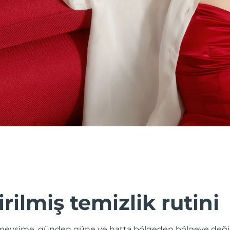
irilmiş temizlik rutini
evsime, günden güne ve hatta bölgeden bölgeye değişik