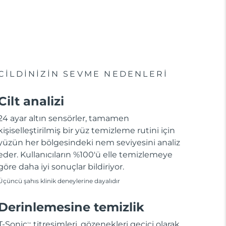
CİLDİNİZİN SEVME NEDENLERİ
Cilt analizi
24 ayar altın sensörler, tamamen
kişiselleştirilmiş bir yüz temizleme rutini için
yüzün her bölgesindeki nem seviyesini analiz
eder. Kullanıcıların %100'ü elle temizlemeye
göre daha iyi sonuçlar bildiriyor.
Üçüncü şahıs klinik deneylerine dayalıdır
Derinlemesine temizlik
T-Sonic
titreşimleri, gözenekleri geçici olarak
TM