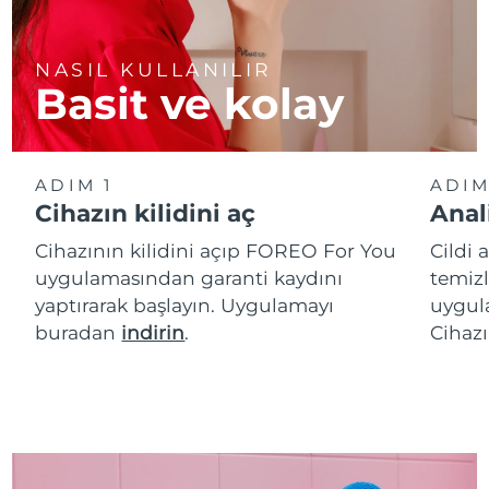
NASIL KULLANILIR
Basit ve kolay
ADIM 1
ADIM
Cihazın kilidini aç
Anal
Cihazının kilidini açıp FOREO For You
Cildi 
uygulamasından garanti kaydını
temizl
yaptırarak başlayın. Uygulamayı
uygula
buradan
indirin
.
Cihazı