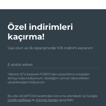
Özel indirimleri
kaçırma!
Üye olun ve ilk siparişinizde %15 indirim kazanın!
E-posta adresi
“Abone Ol”a basarak FOREO'dan pazarlama mesajları
almayı kabul ediyorum. İstediğim zaman abonelikten
çıkabileceğimi biliyorum.
Bu site reCAPTCHA tarafından koruma altındadır ve Google
Gizlilik politikası
ile
Hizmet Şartları
geçerlidir.