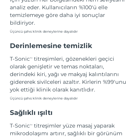
Filipinler
Tahmini teslim tarihi
8/15/26
analiz eder. Kullanıcıların %100'ü elle
temizlemeye göre daha iyi sonuçlar
Polonya
Tahmini teslim tarihi
8/13/26
bildiriyor.
Üçüncü şahıs klinik deneylerine dayalıdır
Portekiz
Tahmini teslim tarihi
8/12/26
Derinlemesine temizlik
Porto Riko
Tahmini teslim tarihi
8/14/26
T-Sonic
titreşimleri, gözenekleri geçici
TM
Katar
Tahmini teslim tarihi
8/13/26
olarak genişletir ve temas noktaları,
derindeki kiri, yağı ve makyaj kalıntılarını
Reunion
Tahmini teslim tarihi
8/17/26
gidererek sivilceleri azaltır. Kirlerin %99'unu
yok ettiği klinik olarak kanıtlıdır.
Romanya
Tahmini teslim tarihi
8/12/26
Üçüncü şahıs klinik deneylerine dayalıdır
Rusya
Tahmini teslim tarihi
8/20/26
Sağlıklı ışıltı
Suudi Arabistan
Tahmini teslim tarihi
8/13/26
T-Sonic
titreşimler yüze masaj yaparak
TM
mikrodolaşımı artırır, sağlıklı bir görünüm
Singapur
Tahmini teslim tarihi
8/14/26