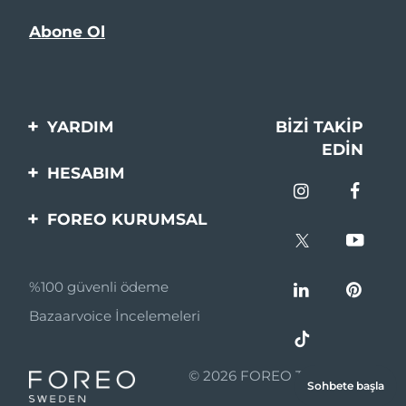
YARDIM
BIZI TAKIP
EDIN
Bi̇zi̇mle İleti̇şi̇me Geçi̇n
HESABIM
Si̇pari̇şler & Sevki̇yat
Ürün Kaydı
FOREO KURUMSAL
Garanti̇ & İade
Destek
FOREO Hakkinda
Sık Sorulan Sorular
%100 güvenli ödeme
Ortaklik Programi
Pil bilgileri
Bazaarvoice İncelemeleri
Ortaklık haberleri
MYSA
© 2026 FOREO Tüm hakları
Sohbete başla
Perakende Satış
saklıdır.