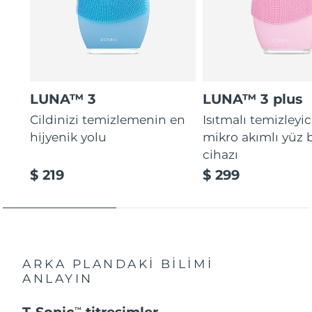
LUNA™ 3
LUNA™ 3 plus
Cildinizi temizlemenin en
Isıtmalı temizleyic
hijyenik yolu
mikro akımlı yüz
cihazı
$ 219
$ 299
ARKA PLANDAKİ BİLİMİ
ANLAYIN
T-Sonic
titreşimler
TM