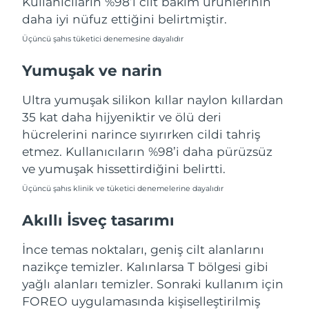
Kullanıcıların %98’i cilt bakım ürünlerinin
Türkiye
Tahmini teslim tarihi
8/13/26
daha iyi nüfuz ettiğini belirtmiştir.
Üçüncü şahıs tüketici denemesine dayalıdır
Birleşik Arap
Tahmini teslim tarihi
8/13/26
Emirlikleri
Yumuşak ve narin
Birleşik Krallık
Tahmini teslim tarihi
8/12/26
Ultra yumuşak silikon kıllar naylon kıllardan
35 kat daha hijyeniktir ve ölü deri
Amerika Birleşik
Tahmini teslim tarihi
8/13/26
hücrelerini narince sıyırırken cildi tahriş
Devletleri
etmez. Kullanıcıların %98’i daha pürüzsüz
ve yumuşak hissettirdiğini belirtti.
Özbekistan
Tahmini teslim tarihi
8/17/26
Üçüncü şahıs klinik ve tüketici denemelerine dayalıdır
Vietnam
Tahmini teslim tarihi
8/18/26
Akıllı İsveç tasarımı
İnce temas noktaları, geniş cilt alanlarını
nazikçe temizler. Kalınlarsa T bölgesi gibi
yağlı alanları temizler. Sonraki kullanım için
FOREO uygulamasında kişiselleştirilmiş