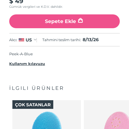
$ 49
Gümrük vergileri ve K.D.V. dahildir.
Sepete Ekle
8/13/26
US
Alıcı:
Tahmini teslim tarihi:
Peek-A-Blue
Kullanım kılavuzu
İLGILI ÜRÜNLER
ÇOK SATANLAR