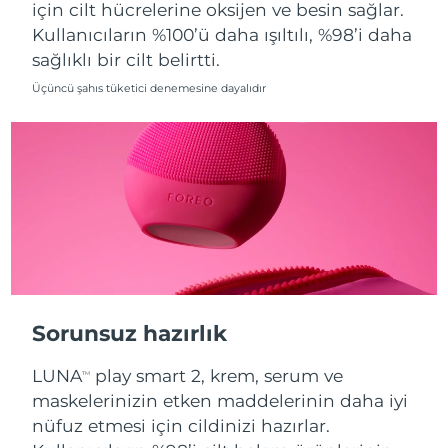
için cilt hücrelerine oksijen ve besin sağlar.
Kullanıcıların %100’ü daha ışıltılı, %98’i daha
Slovakya
Tahmini teslim tarihi
8/12/26
sağlıklı bir cilt belirtti.
Slovenya
Tahmini teslim tarihi
8/12/26
Üçüncü şahıs tüketici denemesine dayalıdır
Güney Afrika
Tahmini teslim tarihi
8/20/26
Güney Kore
Tahmini teslim tarihi
8/14/26
İspanya
Tahmini teslim tarihi
8/12/26
İsveç
Tahmini teslim tarihi
8/12/26
İsviçre
Tahmini teslim tarihi
8/12/26
Sorunsuz hazırlık
Tayvan
Tahmini teslim tarihi
8/17/26
LUNA
play smart 2, krem, serum ve
TM
maskelerinizin etken maddelerinin daha iyi
Tayland
Tahmini teslim tarihi
8/16/26
nüfuz etmesi için cildinizi hazırlar.