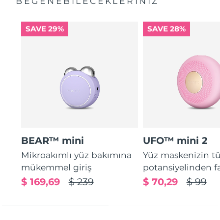
BEĞENEBILECEKLERINIZ
SAVE 29%
SAVE 28%
BEAR™ mini
UFO™ mini 2
Mikroakımlı yüz bakımına
Yüz maskenizin 
mükemmel giriş
potansiyelinden f
$ 169,69
$ 239
$ 70,29
$ 99