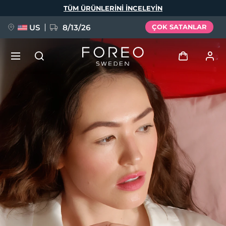
Ana
TÜM ÜRÜNLERINI INCELEYIN
içeriğe
atla
US
8/13/26
ÇOK SATANLAR
YENİ
Giriş
Dil Seçimi
BREAKING NEWS
Kullanici profi̇li̇
English
Deutsch
Español
Cihazlarım
FAQ™ Pure Beauty-Tech Elixir
Français
Italiano
Português
Siparişlerim
Polski
Svenska
Русский
Türkçe
简体中文
繁體中文
Adresim
issa™ Teeth Whitening Set
Aboneliklerim