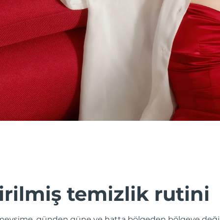
irilmiş temizlik rutini
evsime, günden güne ve hatta bölgeden bölgeye değişik