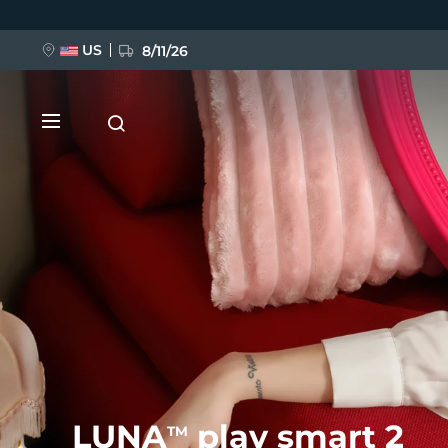
Ana
içeriğe
atla
US
8/11/26
YENİ
BREAKING NEWS
FAQ™ Pure Beauty-Tech Elixir
LUNA
play smart 2
TM