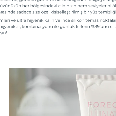
üzünüzün her bölgesindeki cildinizin nem seviyelerini ölç
rasında sadece size özel kişiselleştirilmiş bir yüz temizliği 
mleri ve ultra hijyenik kalın ve ince silikon temas noktalar
hijyeniktir, kombinasyonu ile günlük kirlerin %99'unu ciltt
şın!