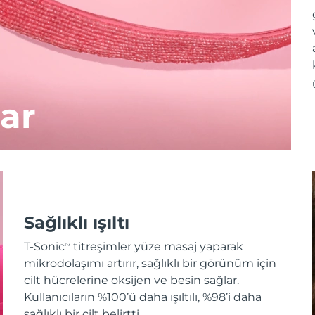
ar
Sağlıklı ışıltı
T-Sonic
titreşimler yüze masaj yaparak
TM
mikrodolaşımı artırır, sağlıklı bir görünüm için
cilt hücrelerine oksijen ve besin sağlar.
Kullanıcıların %100’ü daha ışıltılı, %98’i daha
sağlıklı bir cilt belirtti.