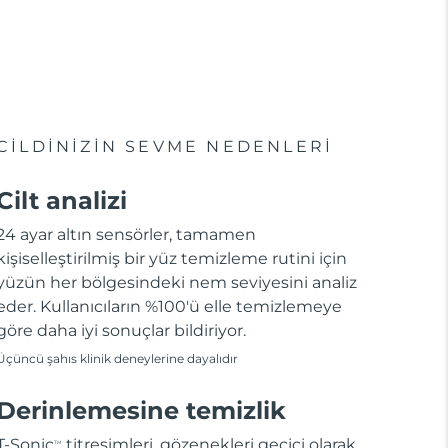
CİLDİNİZİN SEVME NEDENLERİ
Cilt analizi
24 ayar altın sensörler, tamamen
kişiselleştirilmiş bir yüz temizleme rutini için
yüzün her bölgesindeki nem seviyesini analiz
eder. Kullanıcıların %100'ü elle temizlemeye
göre daha iyi sonuçlar bildiriyor.
Üçüncü şahıs klinik deneylerine dayalıdır
Derinlemesine temizlik
T-Sonic
titreşimleri, gözenekleri geçici olarak
TM