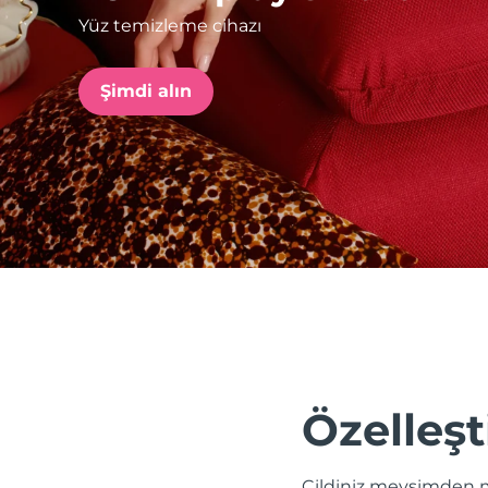
Yüz temizleme cihazı
issa™ Teeth Whitening Set
Şimdi alın
FAQ™ Dual LED Panel
POPÜLER
Özel teklifler
Çok satanlar
Özelleşt
Cildiniz mevsimden m