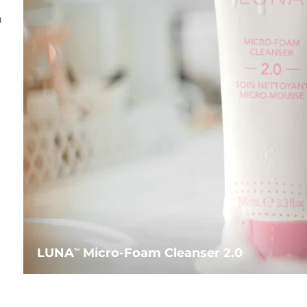
n
LUNA
Micro-Foam Cleanser 2.0
TM