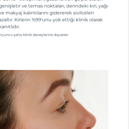
genişletir ve temas noktaları, derindeki kiri, yağı
ve makyaj kalıntılarını gidererek sivilceleri
azaltır. Kirlerin %99'unu yok ettiği klinik olarak
kanıtlıdır.
Üçüncü şahıs klinik deneylerine dayalıdır