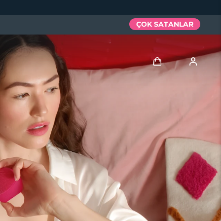
ÇOK SATANLAR
Giriş
Kullanici profi̇li̇
Cihazlarım
Siparişlerim
Adresim
Aboneliklerim