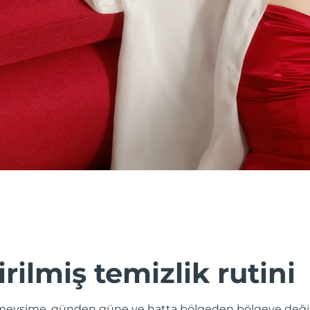
irilmiş temizlik rutini
evsime, günden güne ve hatta bölgeden bölgeye değişik