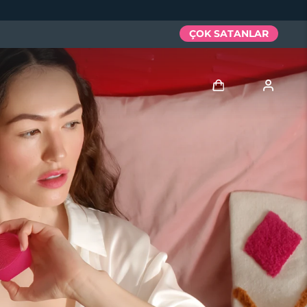
ÇOK SATANLAR
Giriş
Kullanici profi̇li̇
Cihazlarım
Siparişlerim
Adresim
Aboneliklerim