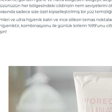
üzünüzün her bölgesindeki cildinizin nem seviyelerini ölç
rasında sadece size özel kişiselleştirilmiş bir yüz temizliği 
mleri ve ultra hijyenik kalın ve ince silikon temas noktalar
hijyeniktir, kombinasyonu ile günlük kirlerin %99'unu ciltt
şın!