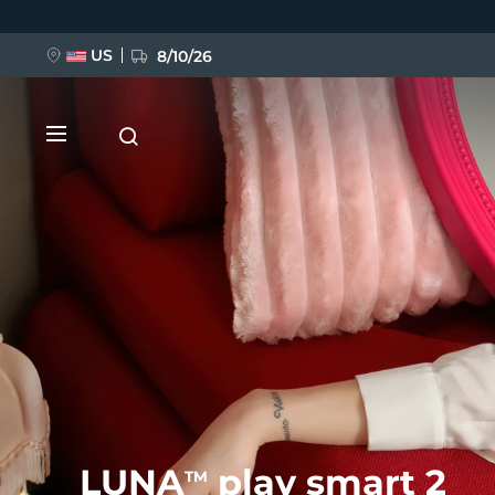
Ana
içeriğe
atla
US
8/10/26
YENİ
BREAKING NEWS
FAQ™ Pure Beauty-Tech Elixir
LUNA
play smart 2
TM