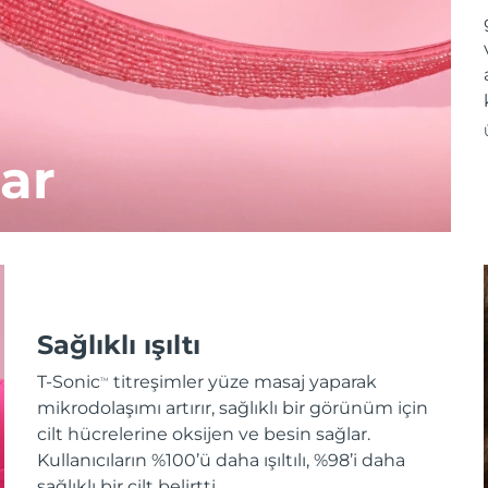
ar
Sağlıklı ışıltı
T-Sonic
titreşimler yüze masaj yaparak
TM
mikrodolaşımı artırır, sağlıklı bir görünüm için
cilt hücrelerine oksijen ve besin sağlar.
Kullanıcıların %100’ü daha ışıltılı, %98’i daha
sağlıklı bir cilt belirtti.