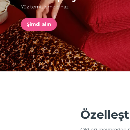
Yüz temizleme cihazı
issa™ Teeth Whitening Set
Şimdi alın
FAQ™ Dual LED Panel
POPÜLER
Özel teklifler
Çok satanlar
Özelleşt
Cildiniz mevsimden m