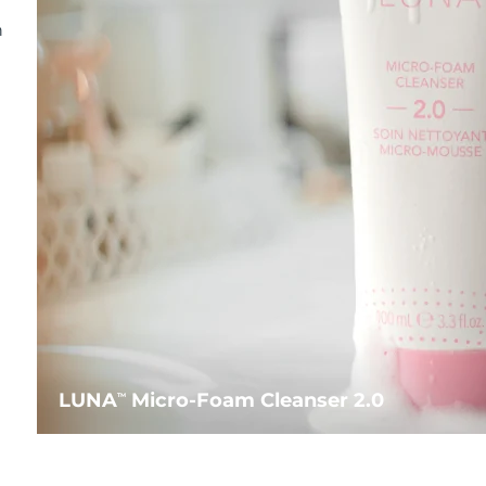
n
LUNA
Micro-Foam Cleanser 2.0
TM