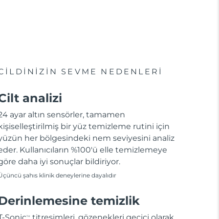
CİLDİNİZİN SEVME NEDENLERİ
Cilt analizi
24 ayar altın sensörler, tamamen
kişiselleştirilmiş bir yüz temizleme rutini için
yüzün her bölgesindeki nem seviyesini analiz
eder. Kullanıcıların %100'ü elle temizlemeye
göre daha iyi sonuçlar bildiriyor.
Üçüncü şahıs klinik deneylerine dayalıdır
Derinlemesine temizlik
T-Sonic
titreşimleri, gözenekleri geçici olarak
TM