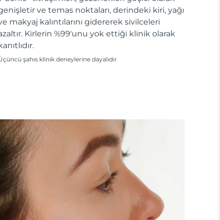
genişletir ve temas noktaları, derindeki kiri, yağı
ve makyaj kalıntılarını gidererek sivilceleri
azaltır. Kirlerin %99'unu yok ettiği klinik olarak
kanıtlıdır.
Üçüncü şahıs klinik deneylerine dayalıdır