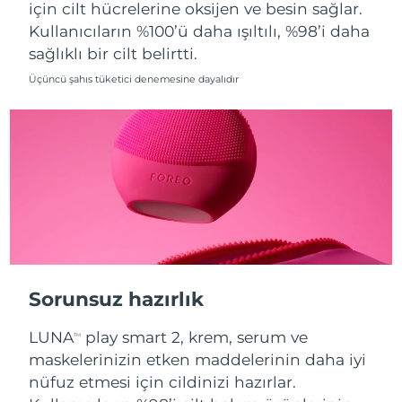
için cilt hücrelerine oksijen ve besin sağlar.
Kullanıcıların %100’ü daha ışıltılı, %98’i daha
Tahmini teslim tarihi
Hollanda
09/08/2026
sağlıklı bir cilt belirtti.
Üçüncü şahıs tüketici denemesine dayalıdır
Tahmini teslim tarihi
Yeni Zelanda
09/08/2026
Tahmini teslim tarihi
Norveç
09/08/2026
Tahmini teslim tarihi
Umman
12/08/2026
Tahmini teslim tarihi
Filipinler
12/08/2026
Sorunsuz hazırlık
Tahmini teslim tarihi
Polonya
10/08/2026
LUNA
play smart 2, krem, serum ve
TM
Tahmini teslim tarihi
maskelerinizin etken maddelerinin daha iyi
Portekiz
09/08/2026
nüfuz etmesi için cildinizi hazırlar.