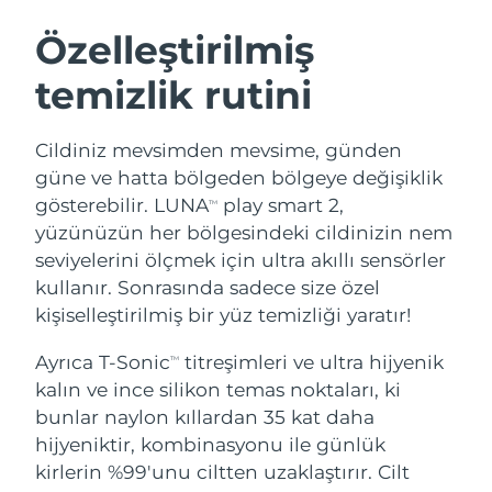
İSVEÇ GÜZELLIK RUTINI
Özelleştirilmiş
temizlik rutini
Tahmini teslim tarihi
Avustralya
12/08/2026
Yüz temizleme
Yüz sıkılaştırma
Cildiniz mevsimden mevsime, günden
Tahmini teslim tarihi
Avusturya
LUNA™ 4 seti
BEAR™ 2 seti
09/08/2026
güne ve hatta bölgeden bölgeye değişiklik
Anti-aging massage
Microcurrent toning
gösterebilir. LUNA
play smart 2,
TM
Tahmini teslim tarihi
Bahreyn
yüzünüzün her bölgesindeki cildinizin nem
10/08/2026
seviyelerini ölçmek için ultra akıllı sensörler
Nemlendirme
Ağız bakımı
LUNA™ 4 Plus
BEAR™ 2 go
kullanır. Sonrasında sadece size özel
Tahmini teslim tarihi
Belçika
UFO™ 3 seti
issa™ 4
09/08/2026
Massage, LED heating
Microcurrent toning on-the-go
kişiselleştirilmiş bir yüz temizliği yaratır!
FAQ™ YAŞLANMA KARŞITI BAKIM
Deep facial hydration
Hybrid silicone sonic toothbrush
Tahmini teslim tarihi
Ayrıca T-Sonic
titreşimleri ve ultra hijyenik
Bermuda
TM
15/08/2026
NEW
kalın ve ince silikon temas noktaları, ki
LUNA™ 4 Men
BEAR™ 2 eyes & lips
UFO™ 3 LED
issa™ 4 plus
bunlar naylon kıllardan 35 kat daha
For men, anti-aging massage
Microcurrent line smoothing device
Tahmini teslim tarihi
Bosna-Hersek
Near-infrared and red light therapy
12/08/2026
hijyeniktir, kombinasyonu ile günlük
Smart hybrid silicone sonic toothbrush
device
Yaşlanma karşıtı
LED bakım
kirlerin %99'unu ciltten uzaklaştırır. Cilt
Tahmini teslim tarihi