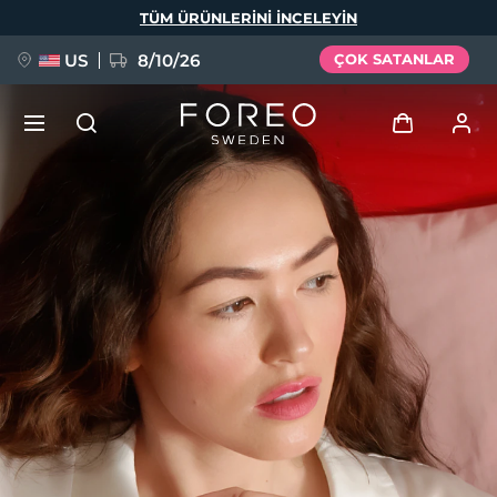
Ana
TÜM ÜRÜNLERINI INCELEYIN
içeriğe
atla
US
8/10/26
ÇOK SATANLAR
YENİ
Giriş
Dil Seçimi
BREAKING NEWS
Kullanici profi̇li̇
English
Deutsch
Español
Cihazlarım
FAQ™ Pure Beauty-Tech Elixir
Français
Italiano
Português
Siparişlerim
Polski
Svenska
Русский
Türkçe
简体中文
繁體中文
Adresim
issa™ Teeth Whitening Set
Aboneliklerim