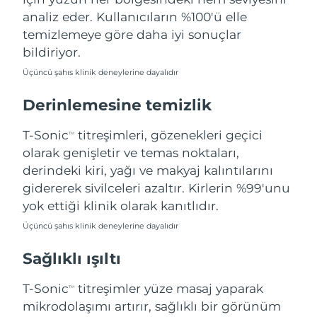
Tahmini teslim tarihi
Lübnan
10/08/2026
analiz eder. Kullanıcıların %100'ü elle
temizlemeye göre daha iyi sonuçlar
Tahmini teslim tarihi
Litvanya
bildiriyor.
09/08/2026
Üçüncü şahıs klinik deneylerine dayalıdır
Tahmini teslim tarihi
Lüksemburg
09/08/2026
Derinlemesine temizlik
Tahmini teslim tarihi
Çin Makao ÖİB
T-Sonic
titreşimleri, gözenekleri geçici
TM
11/08/2026
olarak genişletir ve temas noktaları,
derindeki kiri, yağı ve makyaj kalıntılarını
Tahmini teslim tarihi
Malezya
12/08/2026
gidererek sivilceleri azaltır. Kirlerin %99'unu
yok ettiği klinik olarak kanıtlıdır.
Tahmini teslim tarihi
Malta
09/08/2026
Üçüncü şahıs klinik deneylerine dayalıdır
Sağlıklı ışıltı
Tahmini teslim tarihi
Meksika
13/08/2026
T-Sonic
titreşimler yüze masaj yaparak
TM
Tahmini teslim tarihi
Monako
mikrodolaşımı artırır, sağlıklı bir görünüm
10/08/2026