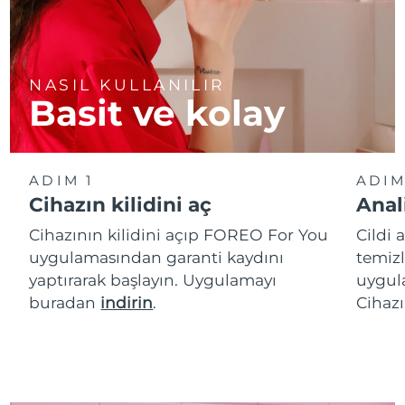
NASIL KULLANILIR
Basit ve kolay
ADIM 1
ADIM
Cihazın kilidini aç
Anal
Cihazının kilidini açıp FOREO For You
Cildi 
uygulamasından garanti kaydını
temizl
yaptırarak başlayın. Uygulamayı
uygula
buradan
indirin
.
Cihazı