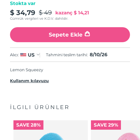
Stokta var
$ 34,79
$ 49
kazanç
$ 14,21
Gümrük vergileri ve K.D.V. dahildir.
Sepete Ekle
8/10/26
US
Alıcı:
Tahmini teslim tarihi:
Lemon Squeezy
Kullanım kılavuzu
İLGILI ÜRÜNLER
SAVE 28%
SAVE 29%