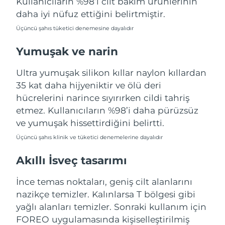
Kullanıcıların %98’i cilt bakım ürünlerinin
Tahmini teslim tarihi
Porto Riko
11/08/2026
daha iyi nüfuz ettiğini belirtmiştir.
Üçüncü şahıs tüketici denemesine dayalıdır
Tahmini teslim tarihi
Katar
10/08/2026
Yumuşak ve narin
Tahmini teslim tarihi
Reunion
14/08/2026
Ultra yumuşak silikon kıllar naylon kıllardan
35 kat daha hijyeniktir ve ölü deri
Tahmini teslim tarihi
Romanya
hücrelerini narince sıyırırken cildi tahriş
09/08/2026
etmez. Kullanıcıların %98’i daha pürüzsüz
ve yumuşak hissettirdiğini belirtti.
Tahmini teslim tarihi
Rusya
17/08/2026
Üçüncü şahıs klinik ve tüketici denemelerine dayalıdır
Tahmini teslim tarihi
Suudi Arabistan
Akıllı İsveç tasarımı
10/08/2026
İnce temas noktaları, geniş cilt alanlarını
Tahmini teslim tarihi
Singapur
11/08/2026
nazikçe temizler. Kalınlarsa T bölgesi gibi
yağlı alanları temizler. Sonraki kullanım için
Tahmini teslim tarihi
Slovakya
FOREO uygulamasında kişiselleştirilmiş
09/08/2026