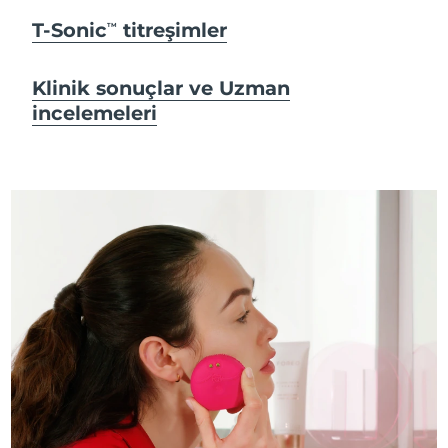
T-Sonic
titreşimler
TM
Klinik sonuçlar ve Uzman
incelemeleri