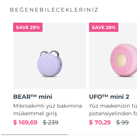
BEĞENEBILECEKLERINIZ
SAVE 29%
SAVE 28%
BEAR™ mini
UFO™ mini 2
Mikroakımlı yüz bakımına
Yüz maskenizin 
mükemmel giriş
potansiyelinden f
$ 169,69
$ 239
$ 70,29
$ 99