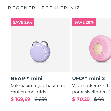
BEĞENEBILECEKLERINIZ
SAVE 29%
SAVE 28%
BEAR™ mini
UFO™ mini 2
Mikroakımlı yüz bakımına
Yüz maskenizin 
mükemmel giriş
potansiyelinden f
$ 169,69
$ 239
$ 70,29
$ 99