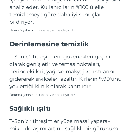
Tahmini teslim tarihi
Lübnan
09/08/2026
analiz eder. Kullanıcıların %100'ü elle
temizlemeye göre daha iyi sonuçlar
Tahmini teslim tarihi
Litvanya
bildiriyor.
08/08/2026
Üçüncü şahıs klinik deneylerine dayalıdır
Tahmini teslim tarihi
Lüksemburg
08/08/2026
Derinlemesine temizlik
Tahmini teslim tarihi
Çin Makao ÖİB
T-Sonic
titreşimleri, gözenekleri geçici
TM
10/08/2026
olarak genişletir ve temas noktaları,
derindeki kiri, yağı ve makyaj kalıntılarını
Tahmini teslim tarihi
Malezya
11/08/2026
gidererek sivilceleri azaltır. Kirlerin %99'unu
yok ettiği klinik olarak kanıtlıdır.
Tahmini teslim tarihi
Malta
08/08/2026
Üçüncü şahıs klinik deneylerine dayalıdır
Sağlıklı ışıltı
Tahmini teslim tarihi
Meksika
12/08/2026
T-Sonic
titreşimler yüze masaj yaparak
TM
Tahmini teslim tarihi
Monako
mikrodolaşımı artırır, sağlıklı bir görünüm
09/08/2026