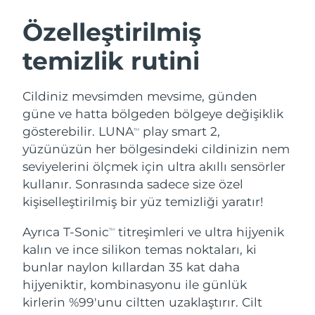
İSVEÇ GÜZELLIK RUTINI
Özelleştirilmiş
temizlik rutini
Tahmini teslim tarihi
Avustralya
11/08/2026
Yüz temizleme
Yüz sıkılaştırma
Cildiniz mevsimden mevsime, günden
Tahmini teslim tarihi
Avusturya
LUNA™ 4 seti
BEAR™ 2 seti
08/08/2026
güne ve hatta bölgeden bölgeye değişiklik
Anti-aging massage
Microcurrent toning
gösterebilir. LUNA
play smart 2,
TM
Tahmini teslim tarihi
Bahreyn
yüzünüzün her bölgesindeki cildinizin nem
09/08/2026
seviyelerini ölçmek için ultra akıllı sensörler
Nemlendirme
Ağız bakımı
LUNA™ 4 Plus
BEAR™ 2 go
kullanır. Sonrasında sadece size özel
Tahmini teslim tarihi
Belçika
UFO™ 3 seti
issa™ 4
08/08/2026
Massage, LED heating
Microcurrent toning on-the-go
kişiselleştirilmiş bir yüz temizliği yaratır!
FAQ™ YAŞLANMA KARŞITI BAKIM
Deep facial hydration
Hybrid silicone sonic toothbrush
Tahmini teslim tarihi
Ayrıca T-Sonic
titreşimleri ve ultra hijyenik
Bermuda
TM
14/08/2026
NEW
kalın ve ince silikon temas noktaları, ki
LUNA™ 4 Men
BEAR™ 2 eyes & lips
UFO™ 3 LED
issa™ 4 plus
bunlar naylon kıllardan 35 kat daha
For men, anti-aging massage
Microcurrent line smoothing device
Tahmini teslim tarihi
Bosna-Hersek
Near-infrared and red light therapy
11/08/2026
hijyeniktir, kombinasyonu ile günlük
Smart hybrid silicone sonic toothbrush
device
Yaşlanma karşıtı
LED bakım
kirlerin %99'unu ciltten uzaklaştırır. Cilt
Tahmini teslim tarihi