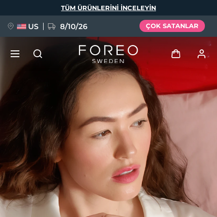
Ana
TÜM ÜRÜNLERINI INCELEYIN
içeriğe
atla
US
8/10/26
ÇOK SATANLAR
YENİ
Giriş
Dil Seçimi
BREAKING NEWS
Kullanici profi̇li̇
English
Deutsch
Español
Cihazlarım
FAQ™ Pure Beauty-Tech Elixir
Français
Italiano
Português
Siparişlerim
Polski
Svenska
Русский
Türkçe
简体中文
繁體中文
Adresim
issa™ Teeth Whitening Set
Aboneliklerim