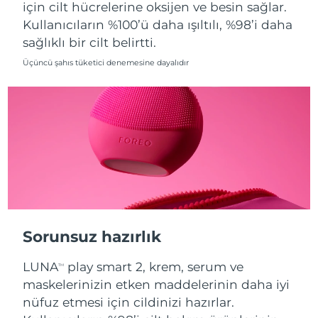
için cilt hücrelerine oksijen ve besin sağlar.
Kullanıcıların %100’ü daha ışıltılı, %98’i daha
Tahmini teslim tarihi
Hollanda
08/08/2026
sağlıklı bir cilt belirtti.
Üçüncü şahıs tüketici denemesine dayalıdır
Tahmini teslim tarihi
Yeni Zelanda
08/08/2026
Tahmini teslim tarihi
Norveç
08/08/2026
Tahmini teslim tarihi
Umman
11/08/2026
Tahmini teslim tarihi
Filipinler
11/08/2026
Sorunsuz hazırlık
Tahmini teslim tarihi
Polonya
09/08/2026
LUNA
play smart 2, krem, serum ve
TM
Tahmini teslim tarihi
maskelerinizin etken maddelerinin daha iyi
Portekiz
08/08/2026
nüfuz etmesi için cildinizi hazırlar.