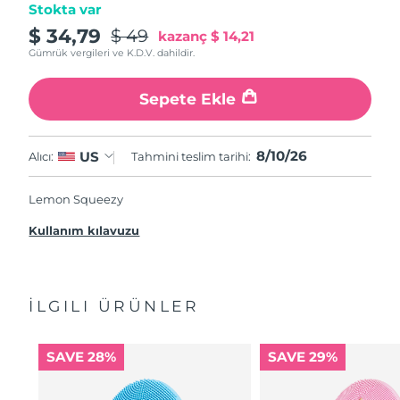
Stokta var
$ 34,79
$ 49
kazanç
$ 14,21
Gümrük vergileri ve K.D.V. dahildir.
Sepete Ekle
8/10/26
US
Alıcı:
Tahmini teslim tarihi:
Lemon Squeezy
Kullanım kılavuzu
İLGILI ÜRÜNLER
SAVE 28%
SAVE 29%