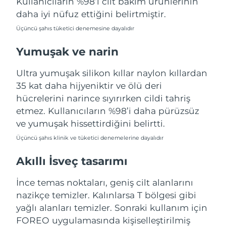
Kullanıcıların %98’i cilt bakım ürünlerinin
Tahmini teslim tarihi
Porto Riko
10/08/2026
daha iyi nüfuz ettiğini belirtmiştir.
Üçüncü şahıs tüketici denemesine dayalıdır
Tahmini teslim tarihi
Katar
09/08/2026
Yumuşak ve narin
Tahmini teslim tarihi
Reunion
13/08/2026
Ultra yumuşak silikon kıllar naylon kıllardan
35 kat daha hijyeniktir ve ölü deri
Tahmini teslim tarihi
Romanya
hücrelerini narince sıyırırken cildi tahriş
08/08/2026
etmez. Kullanıcıların %98’i daha pürüzsüz
ve yumuşak hissettirdiğini belirtti.
Tahmini teslim tarihi
Rusya
16/08/2026
Üçüncü şahıs klinik ve tüketici denemelerine dayalıdır
Tahmini teslim tarihi
Suudi Arabistan
Akıllı İsveç tasarımı
09/08/2026
İnce temas noktaları, geniş cilt alanlarını
Tahmini teslim tarihi
Singapur
10/08/2026
nazikçe temizler. Kalınlarsa T bölgesi gibi
yağlı alanları temizler. Sonraki kullanım için
Tahmini teslim tarihi
Slovakya
FOREO uygulamasında kişiselleştirilmiş
08/08/2026