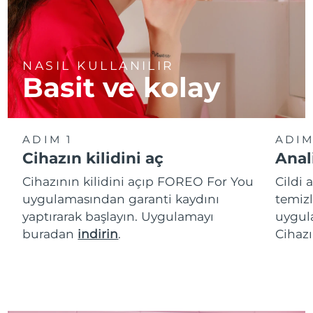
NASIL KULLANILIR
Basit ve kolay
ADIM 1
ADIM
Cihazın kilidini aç
Anal
Cihazının kilidini açıp FOREO For You
Cildi 
uygulamasından garanti kaydını
temizl
yaptırarak başlayın. Uygulamayı
uygula
buradan
indirin
.
Cihazı