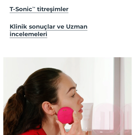
T-Sonic
titreşimler
TM
Klinik sonuçlar ve Uzman
incelemeleri