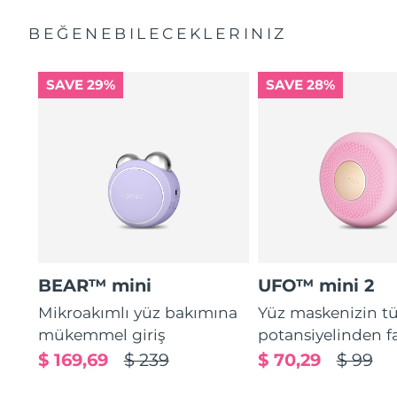
BEĞENEBILECEKLERINIZ
SAVE 29%
SAVE 28%
BEAR™ mini
UFO™ mini 2
Mikroakımlı yüz bakımına
Yüz maskenizin 
mükemmel giriş
potansiyelinden f
$ 169,69
$ 239
$ 70,29
$ 99