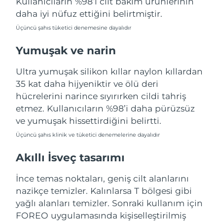
Kullanıcıların %98’i cilt bakım ürünlerinin
Türkiye
Tahmini teslim tarihi
8/10/26
daha iyi nüfuz ettiğini belirtmiştir.
Üçüncü şahıs tüketici denemesine dayalıdır
Birleşik Arap
Tahmini teslim tarihi
8/10/26
Emirlikleri
Yumuşak ve narin
Birleşik Krallık
Tahmini teslim tarihi
8/9/26
Ultra yumuşak silikon kıllar naylon kıllardan
35 kat daha hijyeniktir ve ölü deri
Amerika Birleşik
Tahmini teslim tarihi
8/10/26
hücrelerini narince sıyırırken cildi tahriş
Devletleri
etmez. Kullanıcıların %98’i daha pürüzsüz
ve yumuşak hissettirdiğini belirtti.
Özbekistan
Tahmini teslim tarihi
8/14/26
Üçüncü şahıs klinik ve tüketici denemelerine dayalıdır
Vietnam
Tahmini teslim tarihi
8/15/26
Akıllı İsveç tasarımı
İnce temas noktaları, geniş cilt alanlarını
nazikçe temizler. Kalınlarsa T bölgesi gibi
yağlı alanları temizler. Sonraki kullanım için
FOREO uygulamasında kişiselleştirilmiş