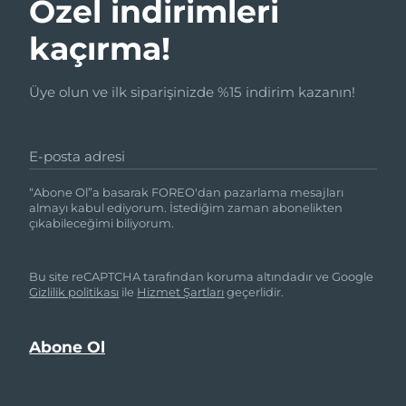
Özel indirimleri
kaçırma!
Üye olun ve ilk siparişinizde %15 indirim kazanın!
E-posta adresi
“Abone Ol”a basarak FOREO'dan pazarlama mesajları
almayı kabul ediyorum. İstediğim zaman abonelikten
çıkabileceğimi biliyorum.
Bu site reCAPTCHA tarafından koruma altındadır ve Google
Gizlilik politikası
ile
Hizmet Şartları
geçerlidir.