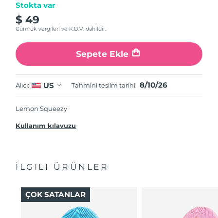
Stokta var
$ 49
Gümrük vergileri ve K.D.V. dahildir.
Sepete Ekle
8/10/26
US
Alıcı:
Tahmini teslim tarihi:
Lemon Squeezy
Kullanım kılavuzu
İLGILI ÜRÜNLER
ÇOK SATANLAR