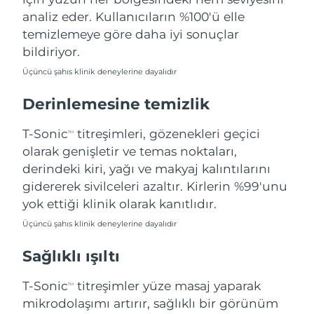
Filipinler
Tahmini teslim tarihi
8/12/26
analiz eder. Kullanıcıların %100'ü elle
temizlemeye göre daha iyi sonuçlar
Polonya
Tahmini teslim tarihi
8/10/26
bildiriyor.
Üçüncü şahıs klinik deneylerine dayalıdır
Portekiz
Tahmini teslim tarihi
8/9/26
Derinlemesine temizlik
Porto Riko
Tahmini teslim tarihi
8/11/26
T-Sonic
titreşimleri, gözenekleri geçici
TM
Katar
Tahmini teslim tarihi
8/10/26
olarak genişletir ve temas noktaları,
derindeki kiri, yağı ve makyaj kalıntılarını
Reunion
Tahmini teslim tarihi
8/14/26
gidererek sivilceleri azaltır. Kirlerin %99'unu
yok ettiği klinik olarak kanıtlıdır.
Romanya
Tahmini teslim tarihi
8/9/26
Üçüncü şahıs klinik deneylerine dayalıdır
Rusya
Tahmini teslim tarihi
8/17/26
Sağlıklı ışıltı
Suudi Arabistan
Tahmini teslim tarihi
8/10/26
T-Sonic
titreşimler yüze masaj yaparak
TM
mikrodolaşımı artırır, sağlıklı bir görünüm
Singapur
Tahmini teslim tarihi
8/11/26