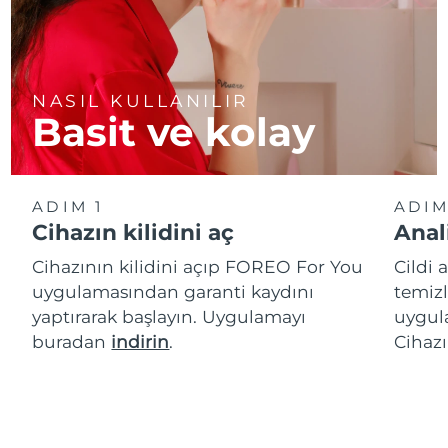
NASIL KULLANILIR
Basit ve kolay
ADIM 1
ADIM
Cihazın kilidini aç
Anal
Cihazının kilidini açıp FOREO For You
Cildi 
uygulamasından garanti kaydını
temizl
yaptırarak başlayın. Uygulamayı
uygula
buradan
indirin
.
Cihazı