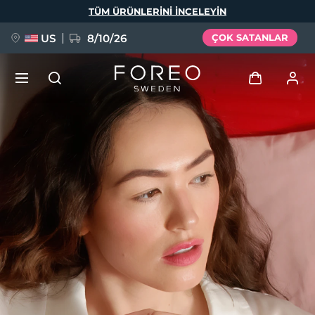
Ana
TÜM ÜRÜNLERINI INCELEYIN
içeriğe
atla
US
8/10/26
ÇOK SATANLAR
YENİ
Giriş
Dil Seçimi
BREAKING NEWS
Kullanici profi̇li̇
English
Deutsch
Español
Cihazlarım
FAQ™ Pure Beauty-Tech Elixir
Français
Italiano
Português
Siparişlerim
Polski
Svenska
Русский
Türkçe
简体中文
繁體中文
Adresim
issa™ Teeth Whitening Set
Aboneliklerim