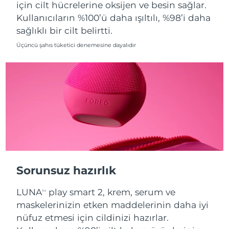
için cilt hücrelerine oksijen ve besin sağlar.
Kullanıcıların %100’ü daha ışıltılı, %98’i daha
Slovakya
Tahmini teslim tarihi
8/9/26
sağlıklı bir cilt belirtti.
Slovenya
Tahmini teslim tarihi
8/9/26
Üçüncü şahıs tüketici denemesine dayalıdır
Güney Afrika
Tahmini teslim tarihi
8/17/26
Güney Kore
Tahmini teslim tarihi
8/11/26
İspanya
Tahmini teslim tarihi
8/9/26
İsveç
Tahmini teslim tarihi
8/9/26
İsviçre
Tahmini teslim tarihi
8/9/26
Sorunsuz hazırlık
Tayvan
Tahmini teslim tarihi
8/14/26
LUNA
play smart 2, krem, serum ve
TM
maskelerinizin etken maddelerinin daha iyi
Tayland
Tahmini teslim tarihi
8/13/26
nüfuz etmesi için cildinizi hazırlar.