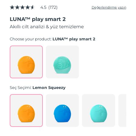
4.5
(172)
Değerlendirme yazın
5
üzerinden
LUNA™ play smart 2
4.5
yıldız,
Akıllı cilt analizi & yüz temizleme
ortalama
puan
değeri.
Choose your product:
LUNA™ play smart 2
Read
172
Reviews.
Aynı
sayfa
bağlantısı.
Seç Seçimi:
Lemon Squeezy