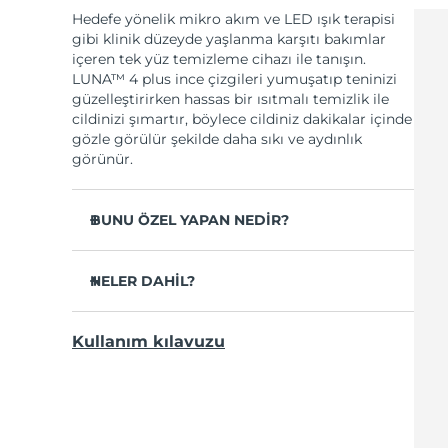
Hedefe yönelik mikro akım ve LED ışık terapisi
gibi klinik düzeyde yaşlanma karşıtı bakımlar
içeren tek yüz temizleme cihazı ile tanışın.
LUNA™ 4 plus ince çizgileri yumuşatıp teninizi
güzelleştirirken hassas bir ısıtmalı temizlik ile
cildinizi şımartır, böylece cildiniz dakikalar içinde
gözle görülür şekilde daha sıkı ve aydınlık
görünür.
BUNU ÖZEL YAPAN NEDİR?
Kir, yağ ve makyaj kalıntılarının %99’unu
temizlediği klinikçe kanıtlıdır.
NELER DAHİL?
Naylon kıllı fırçalardan 35 kat daha hijyenik.
LUNA
4 plus
™
Kullanıcıların %98’i cildin daha aydınlık,
Kullanım kılavuzu
USB şarj kablosu
pürüzsüz ve yumuşak olduğunu bildirmiştir.
Taşıma çantası
Kullanıcıların %90’ı cildin daha genç ve
sağlıklı göründüğünü bildirmiştir.
Hızlı başlangıç rehberi
Kullanıcıların %86’sı ciltlerinin daha sıkı ve
Genel kılavuz