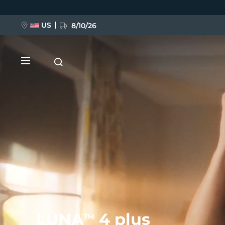
Ana
içeriğe
atla
US
8/10/26
YENİ
BREAKING NEWS
FAQ™ Pure Beauty-Tech Elixir
LUNA
4 plus
TM