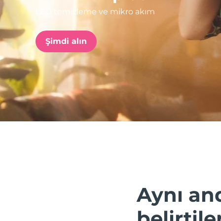
LED temizleme ve mikro akım
issa™ Teeth Whitening Set
Şimdi alın
FAQ™ Dual LED Panel
POPÜLER
Özel teklifler
Çok satanlar
Aynı and
belirtile