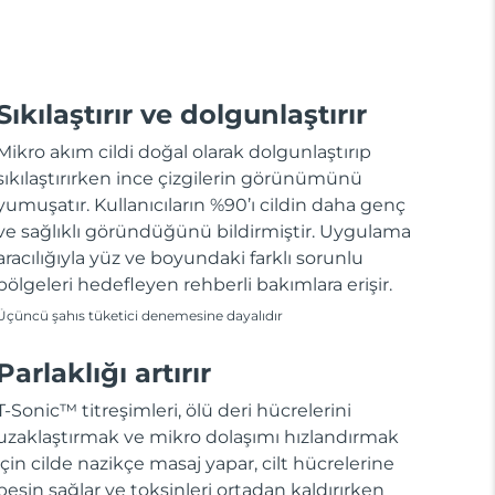
Sıkılaştırır ve dolgunlaştırır
Mikro akım cildi doğal olarak dolgunlaştırıp
sıkılaştırırken ince çizgilerin görünümünü
yumuşatır. Kullanıcıların %90’ı cildin daha genç
ve sağlıklı göründüğünü bildirmiştir. Uygulama
aracılığıyla yüz ve boyundaki farklı sorunlu
bölgeleri hedefleyen rehberli bakımlara erişir.
Üçüncü şahıs tüketici denemesine dayalıdır
Parlaklığı artırır
T-Sonic™ titreşimleri, ölü deri hücrelerini
uzaklaştırmak ve mikro dolaşımı hızlandırmak
için cilde nazikçe masaj yapar, cilt hücrelerine
besin sağlar ve toksinleri ortadan kaldırırken