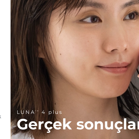
LUNA
4 plus
TM
k
Gerçek sonuçla