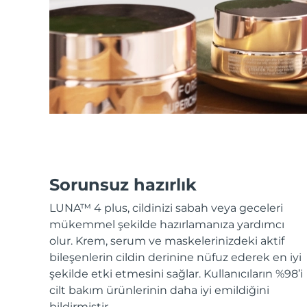
KIWI™ cilt bakımı
All acne treatment devices
All revitalizing eye massagers
Serum
issa™ Teeth Whitening Gel
Advanced pore care essentials
For healthy hair
18% PAP
Kozmetik ürünleri
Erkekler
Tüm Ürünler
Sorunsuz hazırlık
FOREO APP
LUNA™ 4 plus, cildinizi sabah veya geceleri
mükemmel şekilde hazırlamanıza yardımcı
HAKKINDA
olur. Krem, serum ve maskelerinizdeki aktif
bileşenlerin cildin derinine nüfuz ederek en iyi
şekilde etki etmesini sağlar. Kullanıcıların %98’i
cilt bakım ürünlerinin daha iyi emildiğini
bildirmiştir.