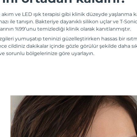
akım ve LED ışık terapisi gibi klinik düzeyde yaşlanma ka
ı ile tanışın. Bakteriye dayanıklı silikon uçlar ve T-Sonic™
arının %99’unu temizlediği klinik olarak kanıtlanmıştır.
ileri yumuşatıp teninizi güzelleştirirken hassas bir ısıtma
ylece cildiniz dakikalar içinde gözle görülür şekilde daha sı
e ve sorunlu bölgelerinize göre uyarlayın.