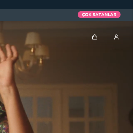
ÇOK SATANLAR
Giriş
Kullanici profi̇li̇
Cihazlarım
Siparişlerim
Adresim
Aboneliklerim