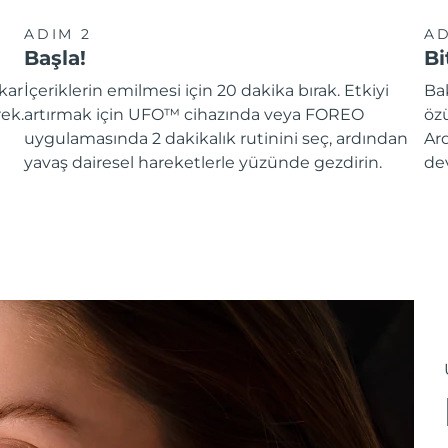
ADIM 2
AD
Başla!
Bi
kar
İçeriklerin emilmesi için 20 dakika bırak. Etkiyi
Ba
rek.
artırmak için UFO™ cihazında veya FOREO
özü
uygulamasında 2 dakikalık rutinini seç, ardından
Ar
yavaş dairesel hareketlerle yüzünde gezdirin.
de