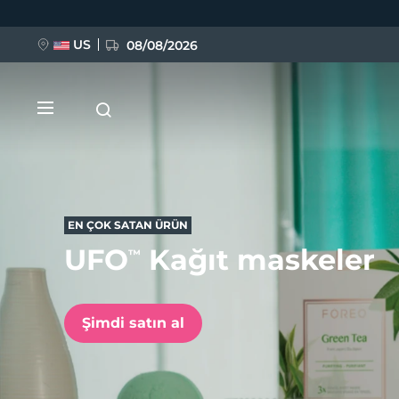
Ana
içeriğe
atla
US
08/08/2026
EN ÇOK SATAN ÜRÜN
UFO
Kağıt maskeler
™
YENİ
BREAKING NEWS
Şimdi satın al
FAQ™ Pure Beauty-Tech Elixir