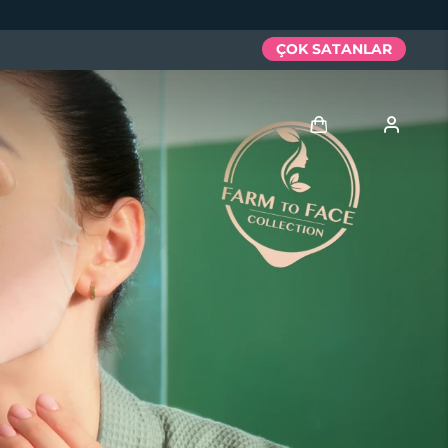
ÇOK SATANLAR
Giriş
Kullanici profi̇li̇
Cihazlarım
Siparişlerim
Adresim
Aboneliklerim