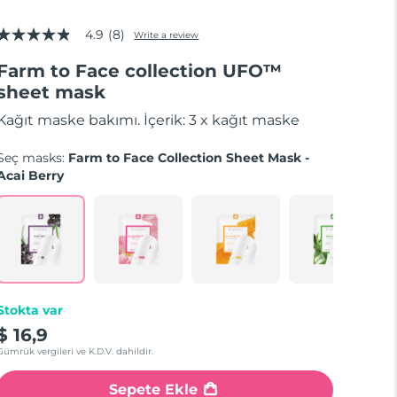
4.9
(8)
Write a review
4.9
out
Farm to Face collection UFO™
of
5
sheet mask
stars,
average
Kağıt maske bakımı. İçerik: 3 x kağıt maske
rating
value.
Read
Seç masks:
Farm to Face Collection Sheet Mask -
8
Acai Berry
Reviews.
Same
page
link.
Stokta var
$ 16,9
Gümrük vergileri ve K.D.V. dahildir.
Sepete Ekle