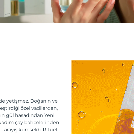
erde yetişmez. Doğanın ve
tirdiği özel vadilerden,
'ın gül hasadından Yeni
 kadim çay bahçelerinden
 arayış küreseldi. Ritüel