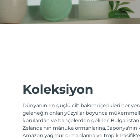
issa™ Teeth Whitening Set
FAQ™ Dual LED Panel
POPÜLER
Koleksiyon
Dünyanın en güçlü cilt bakımı içerikleri her y
Özel teklifler
Çok satanlar
geleneğin onları yüzyıllar boyunca mükemmelleş
korulardan ve bahçelerden gelirler. Bulgaristan
Zelanda'nın mānuka ormanlarına, Japonya'nın
Amazon yağmur ormanlarına ve tropik Pasifik'e -