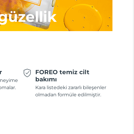
 güzellik
r
FOREO temiz cilt
bakımı
deneyime
omalar.
Kara listedeki zararlı bileşenler
olmadan formüle edilmiştir.