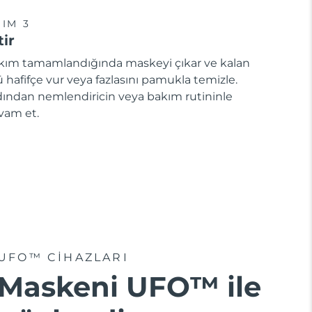
IM 3
tir
kım tamamlandığında maskeyi çıkar ve kalan
 hafifçe vur veya fazlasını pamukla temizle.
dından nemlendiricin veya bakım rutininle
vam et.
UFO™ CIHAZLARI
Maskeni UFO™ ile