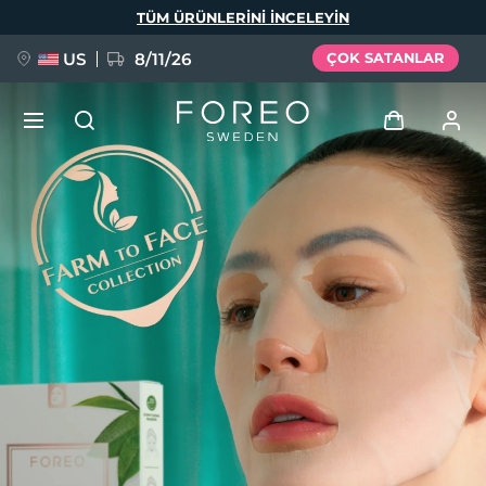
Ana
TÜM ÜRÜNLERINI INCELEYIN
içeriğe
atla
US
8/11/26
ÇOK SATANLAR
YENİ
Giriş
Dil Seçimi
BREAKING NEWS
Kullanici profi̇li̇
English
Deutsch
Español
Cihazlarım
FAQ™ Pure Beauty-Tech Elixir
Français
Italiano
Português
Siparişlerim
Polski
Svenska
Русский
Türkçe
简体中文
繁體中文
Adresim
issa™ Teeth Whitening Set
Aboneliklerim