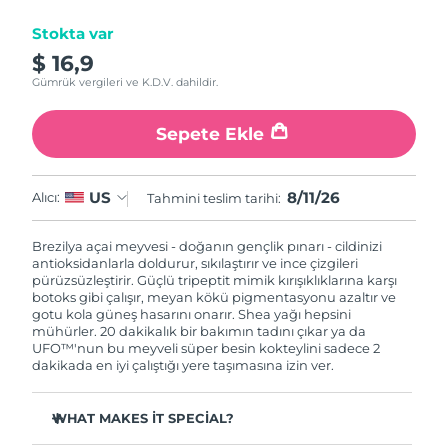
Stokta var
Çin Makao ÖİB
Tahmini teslim tarihi
8/12/26
$ 16,9
Gümrük vergileri ve K.D.V. dahildir.
Malezya
Tahmini teslim tarihi
8/13/26
Sepete Ekle
Malta
Tahmini teslim tarihi
8/10/26
Meksika
Tahmini teslim tarihi
8/14/26
8/11/26
US
Alıcı:
Tahmini teslim tarihi:
Monako
Tahmini teslim tarihi
8/11/26
Brezilya açai meyvesi - doğanın gençlik pınarı - cildinizi
antioksidanlarla doldurur, sıkılaştırır ve ince çizgileri
Hollanda
pürüzsüzleştirir. Güçlü tripeptit mimik kırışıklıklarına karşı
Tahmini teslim tarihi
8/10/26
botoks gibi çalışır, meyan kökü pigmentasyonu azaltır ve
gotu kola güneş hasarını onarır. Shea yağı hepsini
Yeni Zelanda
Tahmini teslim tarihi
8/10/26
mühürler. 20 dakikalık bir bakımın tadını çıkar ya da
UFO™'nun bu meyveli süper besin kokteylini sadece 2
dakikada en iyi çalıştığı yere taşımasına izin ver.
Norveç
Tahmini teslim tarihi
8/10/26
WHAT MAKES IT SPECIAL?
Umman
Tahmini teslim tarihi
8/13/26