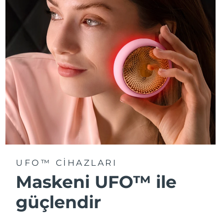
Türkiye
Tahmini teslim tarihi
8/11/26
Birleşik Arap
Tahmini teslim tarihi
8/11/26
Emirlikleri
Birleşik Krallık
Tahmini teslim tarihi
8/10/26
Amerika Birleşik
Tahmini teslim tarihi
8/11/26
Devletleri
Özbekistan
Tahmini teslim tarihi
8/15/26
Vietnam
Tahmini teslim tarihi
8/16/26
UFO™ CIHAZLARI
Maskeni UFO™ ile
güçlendir