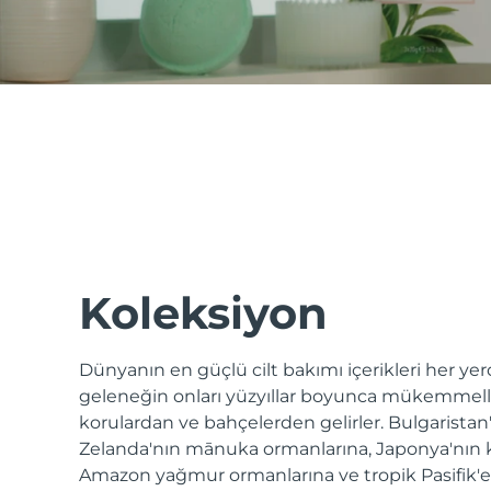
issa™ Teeth Whitening Set
FAQ™ Dual LED Panel
POPÜLER
Koleksiyon
Dünyanın en güçlü cilt bakımı içerikleri her y
Özel teklifler
Çok satanlar
geleneğin onları yüzyıllar boyunca mükemmelleş
korulardan ve bahçelerden gelirler. Bulgaristan
Zelanda'nın mānuka ormanlarına, Japonya'nın
Amazon yağmur ormanlarına ve tropik Pasifik'e -