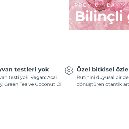
PREMİUM BAKIM
Bilinçli
van testleri yok
Özel bitkisel özle
an testi yok. Vegan: Acai
Rutinini duyusal bir 
y, Green Tea ve Coconut Oil.
dönüştüren otantik ar