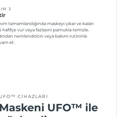
IM 3
tir
kım tamamlandığında maskeyi çıkar ve kalan
 hafifçe vur veya fazlasını pamukla temizle.
dından nemlendiricin veya bakım rutininle
vam et.
UFO™ CIHAZLARI
Maskeni UFO™ ile