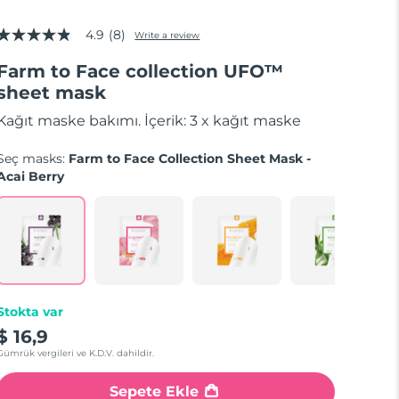
4.9
(8)
Write a review
4.9
out
Farm to Face collection UFO™
of
5
sheet mask
stars,
average
Kağıt maske bakımı. İçerik: 3 x kağıt maske
rating
value.
Read
Seç masks:
Farm to Face Collection Sheet Mask -
8
Acai Berry
Reviews.
Same
page
link.
Stokta var
$ 16,9
Gümrük vergileri ve K.D.V. dahildir.
Sepete Ekle