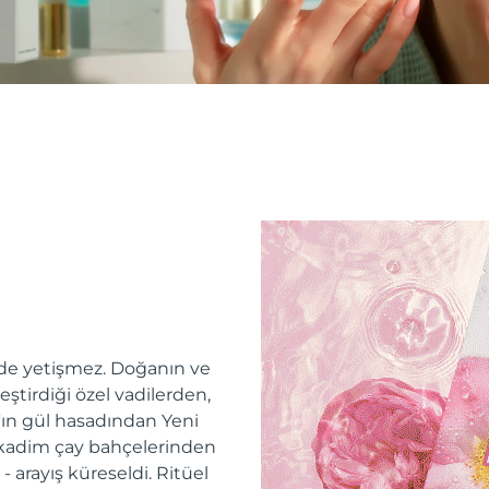
erde yetişmez. Doğanın ve
tirdiği özel vadilerden,
'ın gül hasadından Yeni
 kadim çay bahçelerinden
 arayış küreseldi. Ritüel