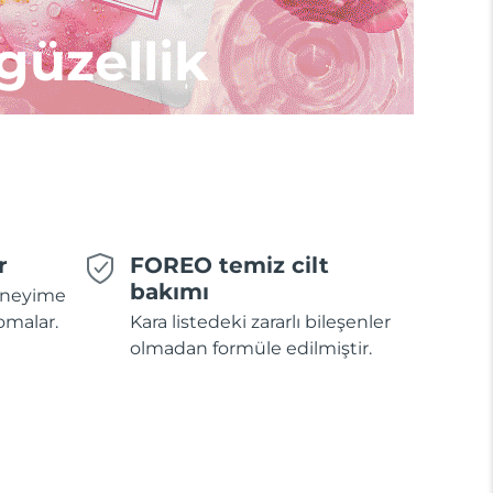
 güzellik
r
FOREO temiz cilt
bakımı
deneyime
omalar.
Kara listedeki zararlı bileşenler
olmadan formüle edilmiştir.