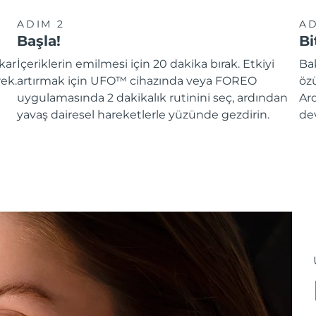
ADIM 2
AD
Başla!
Bi
kar
İçeriklerin emilmesi için 20 dakika bırak. Etkiyi
Ba
rek.
artırmak için UFO™ cihazında veya FOREO
özü
uygulamasında 2 dakikalık rutinini seç, ardından
Ar
yavaş dairesel hareketlerle yüzünde gezdirin.
de