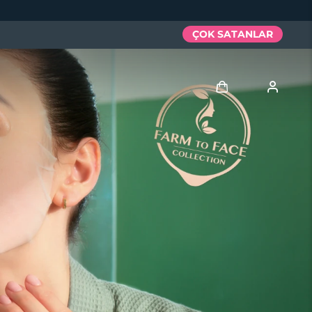
ÇOK SATANLAR
Giriş
Kullanici profi̇li̇
Cihazlarım
Siparişlerim
Adresim
Aboneliklerim