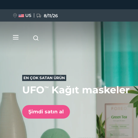
Ana
içeriğe
atla
US
8/11/26
EN ÇOK SATAN ÜRÜN
UFO
Kağıt maskeler
™
YENİ
BREAKING NEWS
Şimdi satın al
FAQ™ Pure Beauty-Tech Elixir