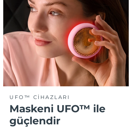
Türkiye
Tahmini teslim tarihi
8/11/26
Birleşik Arap
Tahmini teslim tarihi
8/11/26
Emirlikleri
Birleşik Krallık
Tahmini teslim tarihi
8/10/26
Amerika Birleşik
Tahmini teslim tarihi
8/11/26
Devletleri
Özbekistan
Tahmini teslim tarihi
8/15/26
Vietnam
Tahmini teslim tarihi
8/16/26
UFO™ CIHAZLARI
Maskeni UFO™ ile
güçlendir