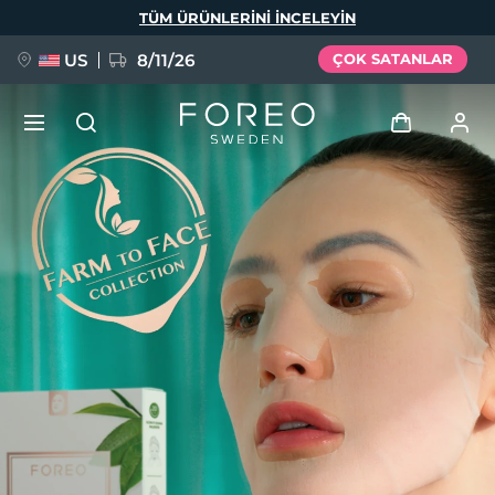
Ana
TÜM ÜRÜNLERINI INCELEYIN
içeriğe
atla
US
8/11/26
ÇOK SATANLAR
YENİ
Giriş
Dil Seçimi
BREAKING NEWS
Kullanici profi̇li̇
English
Deutsch
Español
Cihazlarım
FAQ™ Pure Beauty-Tech Elixir
Français
Italiano
Português
Siparişlerim
Polski
Svenska
Русский
Türkçe
简体中文
繁體中文
Adresim
issa™ Teeth Whitening Set
Aboneliklerim