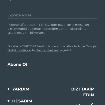
E-posta adresi
“Abone Ol”a basarak FOREO'dan pazarlama mesajları
almayı kabul ediyorum. İstediğim zaman abonelikten
çıkabileceğimi biliyorum.
Bu site reCAPTCHA tarafından koruma altındadır ve Google
Gizlilik politikası
ile
Hizmet Şartları
geçerlidir.
YARDIM
BIZI TAKIP
EDIN
Bi̇zi̇mle İleti̇şi̇me Geçi̇n
HESABIM