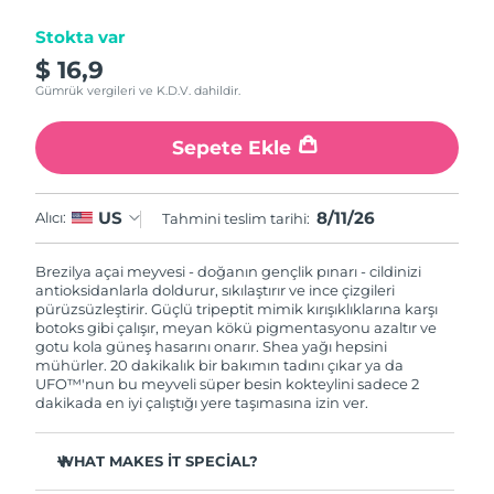
Stokta var
Çin Makao ÖİB
Tahmini teslim tarihi
8/12/26
$ 16,9
Gümrük vergileri ve K.D.V. dahildir.
Malezya
Tahmini teslim tarihi
8/13/26
Sepete Ekle
Malta
Tahmini teslim tarihi
8/10/26
Meksika
Tahmini teslim tarihi
8/14/26
8/11/26
US
Alıcı:
Tahmini teslim tarihi:
Monako
Tahmini teslim tarihi
8/11/26
Brezilya açai meyvesi - doğanın gençlik pınarı - cildinizi
antioksidanlarla doldurur, sıkılaştırır ve ince çizgileri
Hollanda
pürüzsüzleştirir. Güçlü tripeptit mimik kırışıklıklarına karşı
Tahmini teslim tarihi
8/10/26
botoks gibi çalışır, meyan kökü pigmentasyonu azaltır ve
gotu kola güneş hasarını onarır. Shea yağı hepsini
Yeni Zelanda
Tahmini teslim tarihi
8/10/26
mühürler. 20 dakikalık bir bakımın tadını çıkar ya da
UFO™'nun bu meyveli süper besin kokteylini sadece 2
dakikada en iyi çalıştığı yere taşımasına izin ver.
Norveç
Tahmini teslim tarihi
8/10/26
WHAT MAKES IT SPECIAL?
Umman
Tahmini teslim tarihi
8/13/26