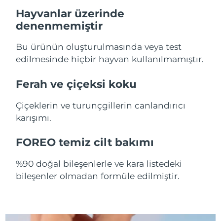
Hayvanlar üzerinde
Slovakya
Tahmini teslim tarihi
8/8/26
denenmemiştir
Slovenya
Tahmini teslim tarihi
8/8/26
Bu ürünün oluşturulmasında veya test
edilmesinde hiçbir hayvan kullanılmamıştır.
Güney Afrika
Tahmini teslim tarihi
8/16/26
Ferah ve çiçeksi koku
Güney Kore
Tahmini teslim tarihi
8/10/26
Çiçeklerin ve turunçgillerin canlandırıcı
İspanya
Tahmini teslim tarihi
8/8/26
karışımı.
İsveç
Tahmini teslim tarihi
8/8/26
FOREO temiz cilt bakımı
İsviçre
Tahmini teslim tarihi
8/8/26
%90 doğal bileşenlerle ve kara listedeki
bileşenler olmadan formüle edilmiştir.
Tayvan
Tahmini teslim tarihi
8/13/26
Tayland
Tahmini teslim tarihi
8/12/26