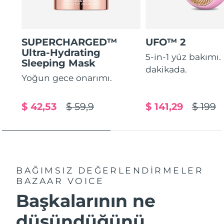
SUPERCHARGED™
UFO™ 2
Ultra-Hydrating
5-in-1 yüz bakımı.
Sleeping Mask
dakikada.
Yoğun gece onarımı.
$ 42,53
$ 59,9
$ 141,29
$ 199
BAĞIMSIZ DEĞERLENDİRMELER
BAZAAR VOICE
Başkalarının ne
düşündüğünü