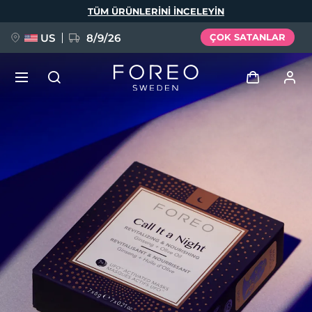
Ana
TÜM ÜRÜNLERINI INCELEYIN
içeriğe
atla
US
8/9/26
ÇOK SATANLAR
YENİ
Giriş
Dil Seçimi
BREAKING NEWS
Kullanici profi̇li̇
English
Deutsch
Español
Cihazlarım
FAQ™ Pure Beauty-Tech Elixir
Français
Italiano
Português
Siparişlerim
Polski
Svenska
Русский
Türkçe
简体中文
繁體中文
Adresim
issa™ Teeth Whitening Set
Aboneliklerim