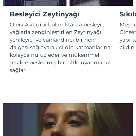
Besleyici Zeytinyağı
Sıkıl
Çin Makao ÖİB
Tahmini teslim tarihi
8/10/26
Oleik Asit gibi bol miktarda besleyici
Meşhur
Malezya
Tahmini teslim tarihi
8/11/26
yağlarla zenginleştirilen Zeytinyağı,
Ginsen
yenileyici ve canlandırıcı bir nem
yapı t
Malta
Tahmini teslim tarihi
8/8/26
dalgası sağlayarak cildin katmanlarına
cildin
kolayca nüfuz eder ve mükemmel
Meksika
Tahmini teslim tarihi
8/12/26
şekilde beslenmiş bir ciltle uyanmanızı
sağlar.
Monako
Tahmini teslim tarihi
8/9/26
Hollanda
Tahmini teslim tarihi
8/8/26
Yeni Zelanda
Tahmini teslim tarihi
8/8/26
Norveç
Tahmini teslim tarihi
8/8/26
Umman
Tahmini teslim tarihi
8/11/26