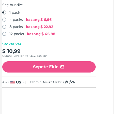
Seç bundle:
1 pack
4 packs
kazanç
$ 6,96
8 packs
kazanç
$ 22,92
12 packs
kazanç
$ 46,88
Stokta var
$ 10,99
Gümrük vergileri ve K.D.V. dahildir.
Sepete Ekle
8/11/26
US
Alıcı:
Tahmini teslim tarihi: