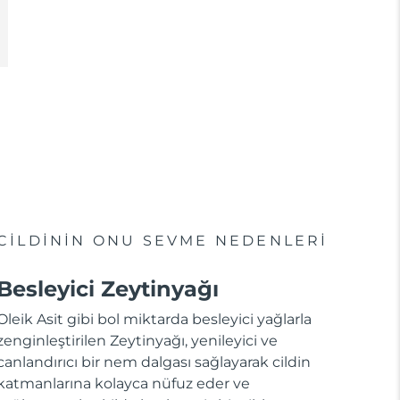
CİLDİNİN ONU SEVME NEDENLERİ
Besleyici Zeytinyağı
Oleik Asit gibi bol miktarda besleyici yağlarla
zenginleştirilen Zeytinyağı, yenileyici ve
canlandırıcı bir nem dalgası sağlayarak cildin
katmanlarına kolayca nüfuz eder ve