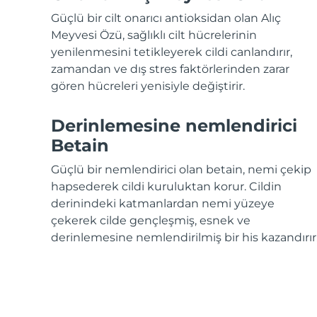
KIWI™ cilt bakımı
All acne treatment devices
All revitalizing eye massagers
Serum
issa™ Teeth Whitening Gel
Güçlü bir cilt onarıcı antioksidan olan Alıç
Advanced pore care essentials
For healthy hair
18% PAP
Meyvesi Özü, sağlıklı cilt hücrelerinin
yenilenmesini tetikleyerek cildi canlandırır,
Kozmetik ürünleri
Erkekler
zamandan ve dış stres faktörlerinden zarar
gören hücreleri yenisiyle değiştirir.
Derinlemesine nemlendirici
Tüm Ürünler
Betain
Güçlü bir nemlendirici olan betain, nemi çekip
hapsederek cildi kuruluktan korur. Cildin
FOREO APP
derinindeki katmanlardan nemi yüzeye
çekerek cilde gençleşmiş, esnek ve
HAKKINDA
derinlemesine nemlendirilmiş bir his kazandırır