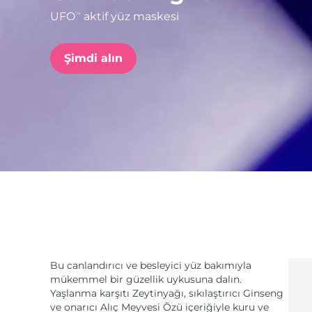
UFO
aktif yüz maskesi
TM
issa™ Teeth Whitening Set
Şimdi alın
FAQ™ Dual LED Panel
POPÜLER
Özel teklifler
Çok satanlar
Bu canlandırıcı ve besleyici yüz bakımıyla
mükemmel bir güzellik uykusuna dalın.
Yaşlanma karşıtı Zeytinyağı, sıkılaştırıcı Ginseng
ve onarıcı Alıç Meyvesi Özü içeriğiyle kuru ve