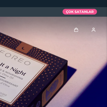
ÇOK SATANLAR
Giriş
Kullanici profi̇li̇
Cihazlarım
Siparişlerim
Adresim
Aboneliklerim