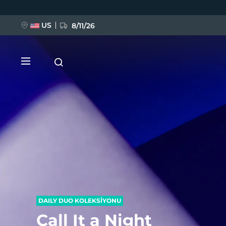
Ana
içeriğe
atla
US
8/11/26
YENİ
BREAKING NEWS
FAQ™ Pure Beauty-Tech Elixir
DAILY DUO KOLEKSİYONU
Call It a Night