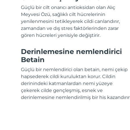
KIWI™ cilt bakımı
All acne treatment devices
All revitalizing eye massagers
Serum
issa™ Teeth Whitening Gel
Güçlü bir cilt onarıcı antioksidan olan Alıç
Advanced pore care essentials
For healthy hair
18% PAP
Meyvesi Özü, sağlıklı cilt hücrelerinin
yenilenmesini tetikleyerek cildi canlandırır,
Kozmetik ürünleri
Erkekler
zamandan ve dış stres faktörlerinden zarar
gören hücreleri yenisiyle değiştirir.
Derinlemesine nemlendirici
Tüm Ürünler
Betain
Güçlü bir nemlendirici olan betain, nemi çekip
hapsederek cildi kuruluktan korur. Cildin
FOREO APP
derinindeki katmanlardan nemi yüzeye
çekerek cilde gençleşmiş, esnek ve
HAKKINDA
derinlemesine nemlendirilmiş bir his kazandırır