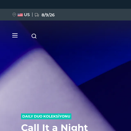
Ana
içeriğe
atla
US
8/9/26
YENİ
BREAKING NEWS
FAQ™ Pure Beauty-Tech Elixir
DAILY DUO KOLEKSİYONU
Call It a Night