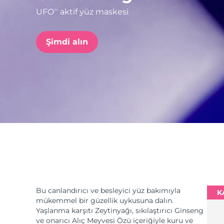
UFO
aktif yüz maskesi
TM
issa™ Teeth Whitening Set
Şimdi alın
FAQ™ Dual LED Panel
POPÜLER
Özel teklifler
Çok satanlar
Bu canlandırıcı ve besleyici yüz bakımıyla
K
mükemmel bir güzellik uykusuna dalın.
Yaşlanma karşıtı Zeytinyağı, sıkılaştırıcı Ginseng
ve onarıcı Alıç Meyvesi Özü içeriğiyle kuru ve