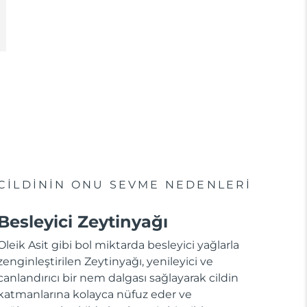
CİLDİNİN ONU SEVME NEDENLERİ
Besleyici Zeytinyağı
Oleik Asit gibi bol miktarda besleyici yağlarla
zenginleştirilen Zeytinyağı, yenileyici ve
canlandırıcı bir nem dalgası sağlayarak cildin
katmanlarına kolayca nüfuz eder ve