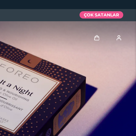
ÇOK SATANLAR
Giriş
Kullanici profi̇li̇
Cihazlarım
Siparişlerim
Adresim
Aboneliklerim