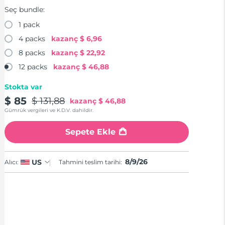
Seç bundle:
1 pack
4 packs
kazanç
$ 6,96
8 packs
kazanç
$ 22,92
12 packs
kazanç
$ 46,88
Stokta var
$ 85
$ 131,88
kazanç
$ 46,88
Gümrük vergileri ve K.D.V. dahildir.
Sepete Ekle
8/9/26
US
Alıcı:
Tahmini teslim tarihi: