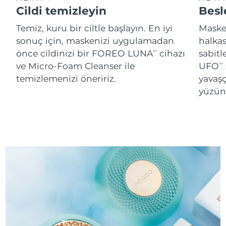
Cildi temizleyin
Besl
Temiz, kuru bir ciltle başlayın. En iyi
Maskey
sonuç için, maskenizi uygulamadan
halka
önce cildinizi bir FOREO LUNA
cihazı
sabitl
TM
ve Micro-Foam Cleanser ile
UFO
TM
temizlemenizi öneririz.
yavaşç
yüzünü