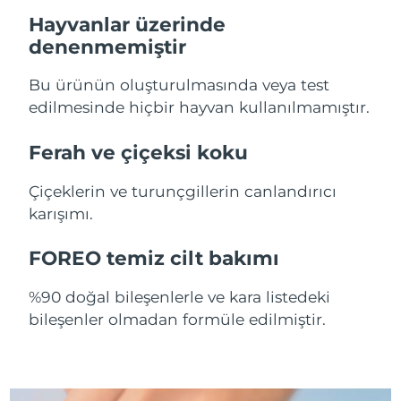
Hayvanlar üzerinde
Slovakya
Tahmini teslim tarihi
8/10/26
denenmemiştir
Slovenya
Tahmini teslim tarihi
8/10/26
Bu ürünün oluşturulmasında veya test
edilmesinde hiçbir hayvan kullanılmamıştır.
Güney Afrika
Tahmini teslim tarihi
8/18/26
Ferah ve çiçeksi koku
Güney Kore
Tahmini teslim tarihi
8/12/26
Çiçeklerin ve turunçgillerin canlandırıcı
İspanya
Tahmini teslim tarihi
8/10/26
karışımı.
İsveç
Tahmini teslim tarihi
8/10/26
FOREO temiz cilt bakımı
İsviçre
Tahmini teslim tarihi
8/10/26
%90 doğal bileşenlerle ve kara listedeki
bileşenler olmadan formüle edilmiştir.
Tayvan
Tahmini teslim tarihi
8/15/26
Tayland
Tahmini teslim tarihi
8/14/26