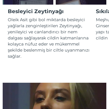
Besleyici Zeytinyağı
Sıkıl
Çin Makao ÖİB
Tahmini teslim tarihi
8/12/26
Oleik Asit gibi bol miktarda besleyici
Meşhur
Malezya
Tahmini teslim tarihi
8/13/26
yağlarla zenginleştirilen Zeytinyağı,
Ginsen
yenileyici ve canlandırıcı bir nem
yapı t
Malta
Tahmini teslim tarihi
8/10/26
dalgası sağlayarak cildin katmanlarına
cildin
kolayca nüfuz eder ve mükemmel
Meksika
Tahmini teslim tarihi
8/14/26
şekilde beslenmiş bir ciltle uyanmanızı
sağlar.
Monako
Tahmini teslim tarihi
8/11/26
Hollanda
Tahmini teslim tarihi
8/10/26
Yeni Zelanda
Tahmini teslim tarihi
8/10/26
Norveç
Tahmini teslim tarihi
8/10/26
Umman
Tahmini teslim tarihi
8/13/26