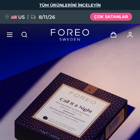
Ana
TÜM ÜRÜNLERINI INCELEYIN
içeriğe
atla
US
8/11/26
ÇOK SATANLAR
YENİ
Giriş
Dil Seçimi
BREAKING NEWS
Kullanici profi̇li̇
English
Deutsch
Español
Cihazlarım
FAQ™ Pure Beauty-Tech Elixir
Français
Italiano
Português
Siparişlerim
Polski
Svenska
Русский
Türkçe
简体中文
繁體中文
Adresim
issa™ Teeth Whitening Set
Aboneliklerim