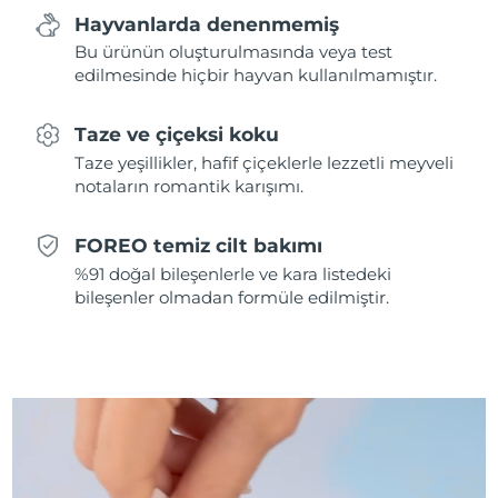
Hayvanlarda denenmemiş
Tahmini teslim tarihi
Hollanda
Bu ürünün oluşturulmasında veya test
10/08/2026
edilmesinde hiçbir hayvan kullanılmamıştır.
Tahmini teslim tarihi
Yeni Zelanda
10/08/2026
Taze ve çiçeksi koku
Taze yeşillikler, hafif çiçeklerle lezzetli meyveli
Tahmini teslim tarihi
Norveç
notaların romantik karışımı.
10/08/2026
Tahmini teslim tarihi
FOREO temiz cilt bakımı
Umman
13/08/2026
%91 doğal bileşenlerle ve kara listedeki
bileşenler olmadan formüle edilmiştir.
Tahmini teslim tarihi
Filipinler
13/08/2026
Tahmini teslim tarihi
Polonya
11/08/2026
Tahmini teslim tarihi
Portekiz
10/08/2026