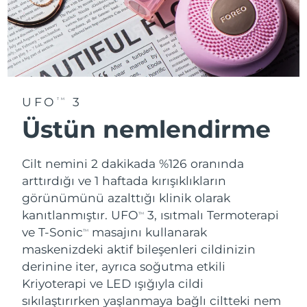
Tahmini teslim tarihi
Tayland
14/08/2026
Tahmini teslim tarihi
Türkiye
11/08/2026
Birleşik Arap
Tahmini teslim tarihi
UFO
3
Emirlikleri
11/08/2026
TM
Üstün nemlendirme
Tahmini teslim tarihi
Birleşik Krallık
10/08/2026
Cilt nemini 2 dakikada %126 oranında
Amerika Birleşik
Tahmini teslim tarihi
arttırdığı ve 1 haftada kırışıklıkların
Devletleri
11/08/2026
görünümünü azalttığı klinik olarak
kanıtlanmıştır. UFO
3, ısıtmalı Termoterapi
TM
Tahmini teslim tarihi
Özbekistan
ve T-Sonic
masajını kullanarak
15/08/2026
TM
maskenizdeki aktif bileşenleri cildinizin
Tahmini teslim tarihi
derinine iter, ayrıca soğutma etkili
Vietnam
16/08/2026
Kriyoterapi ve LED ışığıyla cildi
sıkılaştırırken yaşlanmaya bağlı ciltteki nem