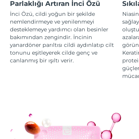
Parlaklığı Artıran İnci Özü
Sıkıl
Tahmini teslim tarihi
İsrail
İnci Özü, cildi yoğun bir şekilde
Niasin
14/08/2026
nemlendirmeye ve yenilenmeyi
sağlay
Tahmini teslim tarihi
desteklemeye yardımcı olan besinler
oluştu
İtalya
10/08/2026
bakımından zengindir. İncinin
azalara
yanardöner parıltısı cildi aydınlatıp cilt
görün
Tahmini teslim tarihi
Japonya
13/08/2026
tonunu eşitleyerek cilde genç ve
Kerati
canlanmış bir ışıltı verir.
protei
Tahmini teslim tarihi
Jersey
güçlen
15/08/2026
mücad
Tahmini teslim tarihi
Kazakistan
12/08/2026
Tahmini teslim tarihi
Kuveyt
10/08/2026
Tahmini teslim tarihi
Letonya
10/08/2026