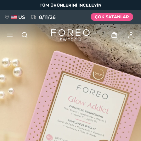
Ana
TÜM ÜRÜNLERINI INCELEYIN
içeriğe
atla
US
8/11/26
ÇOK SATANLAR
YENİ
Giriş
Dil Seçimi
BREAKING NEWS
Kullanici profi̇li̇
English
Deutsch
Español
Cihazlarım
FAQ™ Pure Beauty-Tech Elixir
Français
Italiano
Português
Siparişlerim
Polski
Svenska
Русский
Türkçe
简体中文
繁體中文
Adresim
issa™ Teeth Whitening Set
Aboneliklerim