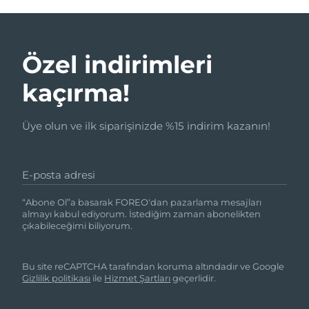
Özel indirimleri
kaçırma!
Üye olun ve ilk siparişinizde %15 indirim kazanın!
E-posta adresi
“Abone Ol”a basarak FOREO'dan pazarlama mesajları
almayı kabul ediyorum. İstediğim zaman abonelikten
çıkabileceğimi biliyorum.
Bu site reCAPTCHA tarafından koruma altındadır ve Google
Gizlilik politikası
ile
Hizmet Şartları
geçerlidir.