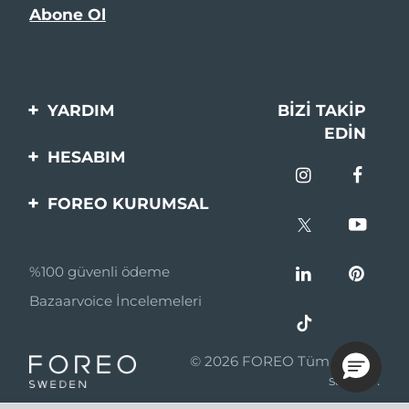
YARDIM
BIZI TAKIP
EDIN
Bi̇zi̇mle İleti̇şi̇me Geçi̇n
HESABIM
Si̇pari̇şler & Sevki̇yat
Ürün Kaydı
FOREO KURUMSAL
Garanti̇ & İade
Destek
FOREO Hakkinda
Sık Sorulan Sorular
%100 güvenli ödeme
Ortaklik Programi
Pil bilgileri
Bazaarvoice İncelemeleri
Ortaklık haberleri
MYSA
© 2026 FOREO Tüm hakları
Perakende Satış
saklıdır.
Ortakları