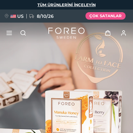
Ana
TÜM ÜRÜNLERINI INCELEYIN
içeriğe
atla
US
8/10/26
ÇOK SATANLAR
YENİ
Giriş
Dil Seçimi
BREAKING NEWS
Kullanici profi̇li̇
English
Deutsch
Español
Cihazlarım
FAQ™ Pure Beauty-Tech Elixir
Français
Italiano
Português
Siparişlerim
Polski
Svenska
Русский
Türkçe
简体中文
繁體中文
Adresim
issa™ Teeth Whitening Set
Aboneliklerim