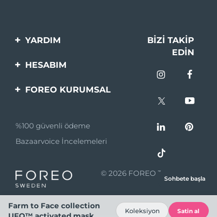
YARDIM
BIZI TAKIP
EDIN
Bi̇zi̇mle İleti̇şi̇me Geçi̇n
HESABIM
Si̇pari̇şler & Sevki̇yat
Ürün Kaydı
FOREO KURUMSAL
Garanti̇ & İade
Destek
FOREO Hakkinda
Sık Sorulan Sorular
%100 güvenli ödeme
Ortaklik Programi
Pil bilgileri
Bazaarvoice İncelemeleri
Ortaklık haberleri
MYSA
© 2026 FOREO Tüm hakları
Sohbete başla
Perakende Satış
saklıdır.
Ortakları
Farm to Face collection
Koleksiyon
Satin al
Kullanım Şartları
UFO™ activated mask