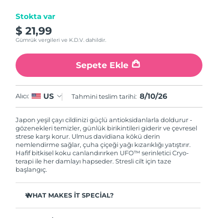
Stokta var
Çin Makao ÖİB
Tahmini teslim tarihi
8/11/26
$ 21,99
Gümrük vergileri ve K.D.V. dahildir.
Malezya
Tahmini teslim tarihi
8/12/26
Sepete Ekle
Malta
Tahmini teslim tarihi
8/9/26
Meksika
Tahmini teslim tarihi
8/13/26
8/10/26
US
Alıcı:
Tahmini teslim tarihi:
Monako
Tahmini teslim tarihi
8/10/26
Japon yeşil çayı cildinizi güçlü antioksidanlarla doldurur -
gözenekleri temizler, günlük birikintileri giderir ve çevresel
Hollanda
strese karşı korur. Ulmus davidiana kökü derin
Tahmini teslim tarihi
8/9/26
nemlendirme sağlar, çuha çiçeği yağı kızarıklığı yatıştırır.
Hafif bitkisel koku canlandırırken UFO™ serinletici Cryo-
Yeni Zelanda
Tahmini teslim tarihi
8/9/26
terapi ile her damlayı hapseder. Stresli cilt için taze
başlangıç.
Norveç
Tahmini teslim tarihi
8/9/26
WHAT MAKES IT SPECIAL?
Umman
Tahmini teslim tarihi
8/12/26
Çam iğnesi özü sebumu düzenler ve gözenekleri