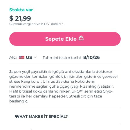
Stokta var
Çin Makao ÖİB
Tahmini teslim tarihi
8/11/26
$ 21,99
Gümrük vergileri ve K.D.V. dahildir.
Malezya
Tahmini teslim tarihi
8/12/26
Sepete Ekle
Malta
Tahmini teslim tarihi
8/9/26
Meksika
Tahmini teslim tarihi
8/13/26
8/10/26
US
Alıcı:
Tahmini teslim tarihi:
Monako
Tahmini teslim tarihi
8/10/26
Japon yeşil çayı cildinizi güçlü antioksidanlarla doldurur -
gözenekleri temizler, günlük birikintileri giderir ve çevresel
Hollanda
strese karşı korur. Ulmus davidiana kökü derin
Tahmini teslim tarihi
8/9/26
nemlendirme sağlar, çuha çiçeği yağı kızarıklığı yatıştırır.
Hafif bitkisel koku canlandırırken UFO™ serinletici Cryo-
Yeni Zelanda
Tahmini teslim tarihi
8/9/26
terapi ile her damlayı hapseder. Stresli cilt için taze
başlangıç.
Norveç
Tahmini teslim tarihi
8/9/26
WHAT MAKES IT SPECIAL?
Umman
Tahmini teslim tarihi
8/12/26
Çam iğnesi özü sebumu düzenler ve gözenekleri