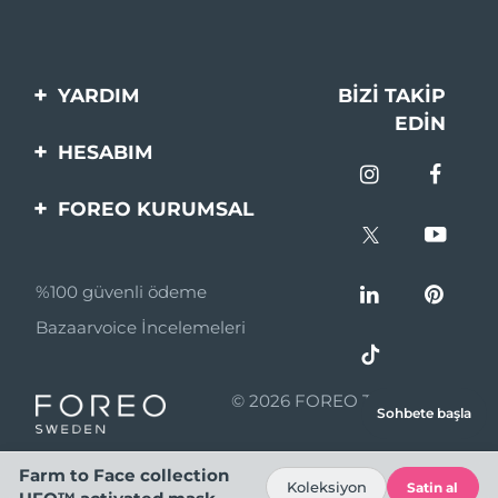
YARDIM
BIZI TAKIP
EDIN
Bi̇zi̇mle İleti̇şi̇me Geçi̇n
HESABIM
Si̇pari̇şler & Sevki̇yat
Ürün Kaydı
FOREO KURUMSAL
Garanti̇ & İade
Destek
FOREO Hakkinda
Sık Sorulan Sorular
%100 güvenli ödeme
Ortaklik Programi
Pil bilgileri
Bazaarvoice İncelemeleri
Ortaklık haberleri
MYSA
© 2026 FOREO Tüm hakları
Sohbete başla
Perakende Satış
saklıdır.
Ortakları
Farm to Face collection
Koleksiyon
Satin al
Kullanım Şartları