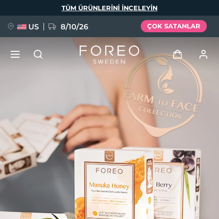
Ana
TÜM ÜRÜNLERINI INCELEYIN
içeriğe
atla
US
8/10/26
ÇOK SATANLAR
YENİ
Giriş
Dil Seçimi
BREAKING NEWS
Kullanici profi̇li̇
English
Deutsch
Español
Cihazlarım
FAQ™ Pure Beauty-Tech Elixir
Français
Italiano
Português
Siparişlerim
Polski
Svenska
Русский
Türkçe
简体中文
繁體中文
Adresim
issa™ Teeth Whitening Set
Aboneliklerim