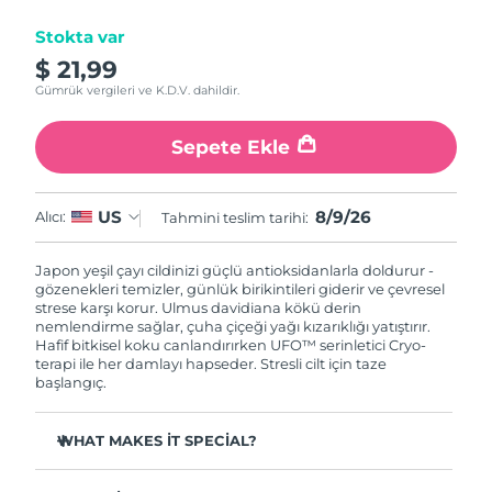
Stokta var
Çin Makao ÖİB
Tahmini teslim tarihi
8/10/26
$ 21,99
Gümrük vergileri ve K.D.V. dahildir.
Malezya
Tahmini teslim tarihi
8/11/26
Sepete Ekle
Malta
Tahmini teslim tarihi
8/8/26
Meksika
Tahmini teslim tarihi
8/12/26
8/9/26
US
Alıcı:
Tahmini teslim tarihi:
Monako
Tahmini teslim tarihi
8/9/26
Japon yeşil çayı cildinizi güçlü antioksidanlarla doldurur -
gözenekleri temizler, günlük birikintileri giderir ve çevresel
Hollanda
strese karşı korur. Ulmus davidiana kökü derin
Tahmini teslim tarihi
8/8/26
nemlendirme sağlar, çuha çiçeği yağı kızarıklığı yatıştırır.
Hafif bitkisel koku canlandırırken UFO™ serinletici Cryo-
Yeni Zelanda
Tahmini teslim tarihi
8/8/26
terapi ile her damlayı hapseder. Stresli cilt için taze
başlangıç.
Norveç
Tahmini teslim tarihi
8/8/26
WHAT MAKES IT SPECIAL?
Umman
Tahmini teslim tarihi
8/11/26
Çam iğnesi özü sebumu düzenler ve gözenekleri