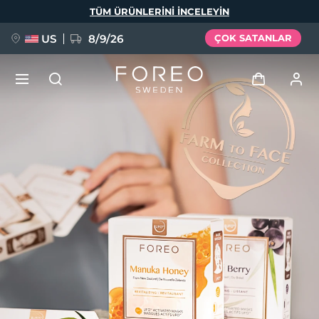
Ana
TÜM ÜRÜNLERINI INCELEYIN
içeriğe
atla
US
8/9/26
ÇOK SATANLAR
YENİ
Giriş
Dil Seçimi
BREAKING NEWS
Kullanici profi̇li̇
English
Deutsch
Español
Cihazlarım
FAQ™ Pure Beauty-Tech Elixir
Français
Italiano
Português
Siparişlerim
Polski
Svenska
Русский
Türkçe
简体中文
繁體中文
Adresim
issa™ Teeth Whitening Set
Aboneliklerim