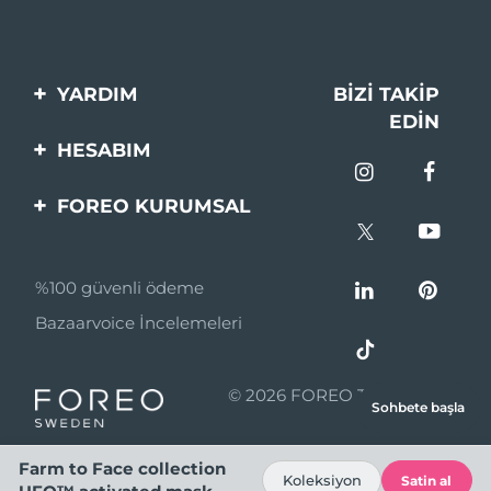
YARDIM
BIZI TAKIP
EDIN
Bi̇zi̇mle İleti̇şi̇me Geçi̇n
HESABIM
Si̇pari̇şler & Sevki̇yat
Ürün Kaydı
FOREO KURUMSAL
Garanti̇ & İade
Destek
FOREO Hakkinda
Sık Sorulan Sorular
%100 güvenli ödeme
Ortaklik Programi
Pil bilgileri
Bazaarvoice İncelemeleri
Ortaklık haberleri
MYSA
© 2026 FOREO Tüm hakları
Sohbete başla
Perakende Satış
saklıdır.
Ortakları
Farm to Face collection
Koleksiyon
Satin al
Kullanım Şartları