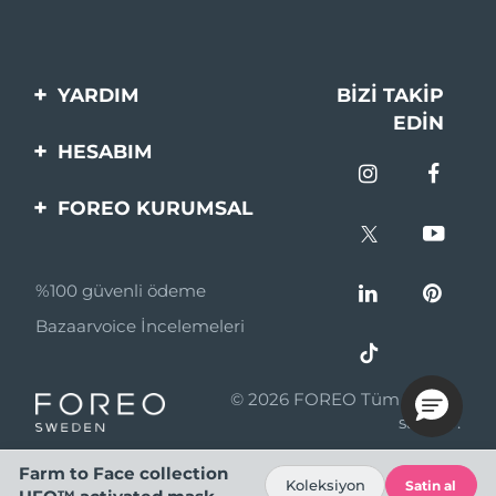
YARDIM
BIZI TAKIP
EDIN
Bi̇zi̇mle İleti̇şi̇me Geçi̇n
HESABIM
Si̇pari̇şler & Sevki̇yat
Ürün Kaydı
FOREO KURUMSAL
Garanti̇ & İade
Destek
FOREO Hakkinda
Sık Sorulan Sorular
%100 güvenli ödeme
Ortaklik Programi
Pil bilgileri
Bazaarvoice İncelemeleri
Ortaklık haberleri
MYSA
© 2026 FOREO Tüm hakları
Perakende Satış
saklıdır.
Ortakları
Farm to Face collection
Koleksiyon
Satin al
Kullanım Şartları