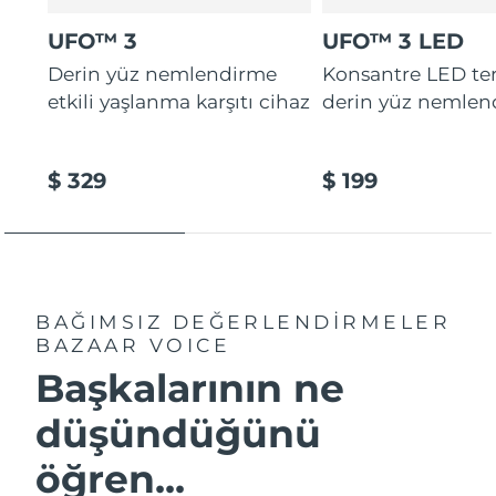
Tahmini teslim tarihi
Tayland
14/08/2026
UFO™ 3
UFO™ 3 LED
Derin yüz nemlendirme
Konsantre LED tera
Tahmini teslim tarihi
Türkiye
11/08/2026
etkili yaşlanma karşıtı cihaz
derin yüz nemlen
Birleşik Arap
Tahmini teslim tarihi
Emirlikleri
11/08/2026
$ 329
$ 199
Tahmini teslim tarihi
Birleşik Krallık
10/08/2026
Amerika Birleşik
Tahmini teslim tarihi
Devletleri
11/08/2026
BAĞIMSIZ DEĞERLENDİRMELER
BAZAAR VOICE
Tahmini teslim tarihi
Özbekistan
Başkalarının ne
15/08/2026
düşündüğünü
Tahmini teslim tarihi
Vietnam
16/08/2026
öğren...