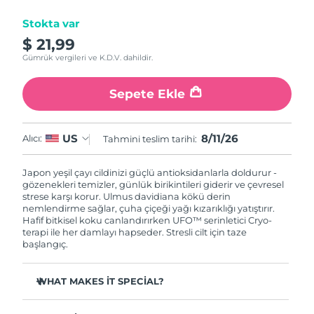
Tahmini teslim tarihi
Stokta var
İsrail
14/08/2026
$ 21,99
Gümrük vergileri ve K.D.V. dahildir.
Tahmini teslim tarihi
İtalya
10/08/2026
Sepete Ekle
Tahmini teslim tarihi
Japonya
13/08/2026
8/11/26
US
Alıcı:
Tahmini teslim tarihi:
Tahmini teslim tarihi
Jersey
15/08/2026
Japon yeşil çayı cildinizi güçlü antioksidanlarla doldurur -
gözenekleri temizler, günlük birikintileri giderir ve çevresel
Tahmini teslim tarihi
Kazakistan
strese karşı korur. Ulmus davidiana kökü derin
12/08/2026
nemlendirme sağlar, çuha çiçeği yağı kızarıklığı yatıştırır.
Hafif bitkisel koku canlandırırken UFO™ serinletici Cryo-
Tahmini teslim tarihi
terapi ile her damlayı hapseder. Stresli cilt için taze
Kuveyt
10/08/2026
başlangıç.
Tahmini teslim tarihi
Letonya
WHAT MAKES IT SPECIAL?
10/08/2026
Çam iğnesi özü sebumu düzenler ve gözenekleri