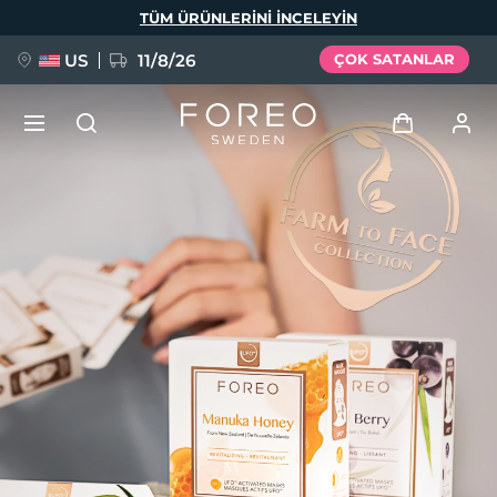
Ana
TÜM ÜRÜNLERINI INCELEYIN
içeriğe
atla
US
11/8/26
ÇOK SATANLAR
YENİ
Giriş
Dil Seçimi
BREAKING NEWS
Kullanici profi̇li̇
English
Deutsch
Español
Cihazlarım
FAQ™ Pure Beauty-Tech Elixir
Français
Italiano
Português
Siparişlerim
Polski
Svenska
Русский
Türkçe
简体中文
繁體中文
Adresim
issa™ Teeth Whitening Set
Aboneliklerim