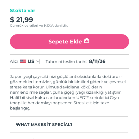
Tahmini teslim tarihi
Stokta var
İsrail
14/08/2026
$ 21,99
Gümrük vergileri ve K.D.V. dahildir.
Tahmini teslim tarihi
İtalya
10/08/2026
Sepete Ekle
Tahmini teslim tarihi
Japonya
13/08/2026
8/11/26
US
Alıcı:
Tahmini teslim tarihi:
Tahmini teslim tarihi
Jersey
15/08/2026
Japon yeşil çayı cildinizi güçlü antioksidanlarla doldurur -
gözenekleri temizler, günlük birikintileri giderir ve çevresel
Tahmini teslim tarihi
Kazakistan
strese karşı korur. Ulmus davidiana kökü derin
12/08/2026
nemlendirme sağlar, çuha çiçeği yağı kızarıklığı yatıştırır.
Hafif bitkisel koku canlandırırken UFO™ serinletici Cryo-
Tahmini teslim tarihi
terapi ile her damlayı hapseder. Stresli cilt için taze
Kuveyt
10/08/2026
başlangıç.
Tahmini teslim tarihi
Letonya
WHAT MAKES IT SPECIAL?
10/08/2026
Çam iğnesi özü sebumu düzenler ve gözenekleri