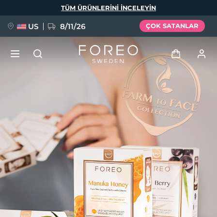
Ana
TÜM ÜRÜNLERINI INCELEYIN
içeriğe
atla
US
8/11/26
ÇOK SATANLAR
YENİ
Giriş
Dil Seçimi
BREAKING NEWS
Kullanici profi̇li̇
English
Deutsch
Español
Cihazlarım
FAQ™ Pure Beauty-Tech Elixir
Français
Italiano
Português
Siparişlerim
Polski
Svenska
Русский
Türkçe
简体中文
繁體中文
Adresim
issa™ Teeth Whitening Set
Aboneliklerim