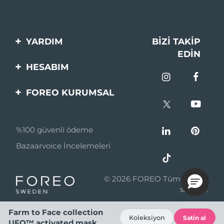
YARDIM
BIZI TAKIP
EDIN
Bi̇zi̇mle İleti̇şi̇me Geçi̇n
HESABIM
Si̇pari̇şler & Sevki̇yat
Ürün Kaydı
FOREO KURUMSAL
Garanti̇ & İade
Destek
FOREO Hakkinda
Sık Sorulan Sorular
%100 güvenli ödeme
Ortaklik Programi
Pil bilgileri
Bazaarvoice İncelemeleri
Ortaklık haberleri
MYSA
© 2026 FOREO Tüm hakları
Perakende Satış
saklıdır.
Ortakları
Farm to Face collection
Koleksiyon
Satin al
Kullanım Şartları
UFO™ activated mask