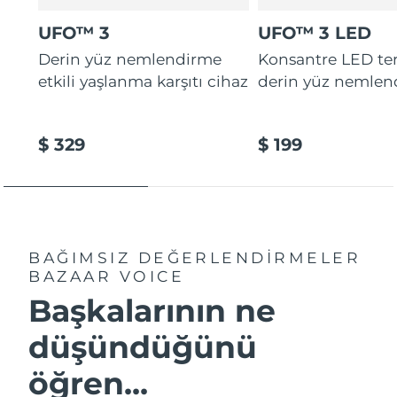
Tahmini teslim tarihi
Tayland
14/08/2026
UFO™ 3
UFO™ 3 LED
Derin yüz nemlendirme
Konsantre LED tera
Tahmini teslim tarihi
Türkiye
11/08/2026
etkili yaşlanma karşıtı cihaz
derin yüz nemlen
Birleşik Arap
Tahmini teslim tarihi
Emirlikleri
11/08/2026
$ 329
$ 199
Tahmini teslim tarihi
Birleşik Krallık
10/08/2026
Amerika Birleşik
Tahmini teslim tarihi
Devletleri
11/08/2026
BAĞIMSIZ DEĞERLENDİRMELER
BAZAAR VOICE
Tahmini teslim tarihi
Özbekistan
Başkalarının ne
15/08/2026
düşündüğünü
Tahmini teslim tarihi
Vietnam
16/08/2026
öğren...