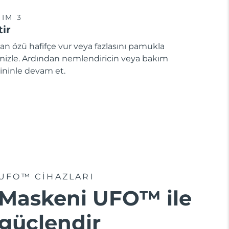
IM 3
tir
an özü hafifçe vur veya fazlasını pamukla
mizle. Ardından nemlendiricin veya bakım
ininle devam et.
UFO™ CIHAZLARI
Maskeni UFO™ ile
güçlendir