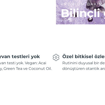
PREMİUM BAKIM
Bilinçli
van testleri yok
Özel bitkisel özle
an testi yok. Vegan: Acai
Rutinini duyusal bir 
y, Green Tea ve Coconut Oil.
dönüştüren otantik ar