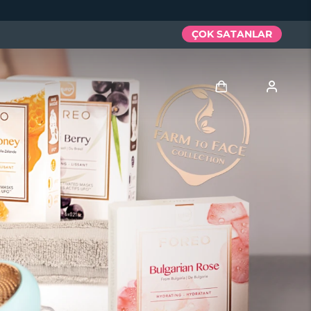
ÇOK SATANLAR
Giriş
Kullanici profi̇li̇
Cihazlarım
Siparişlerim
Adresim
Aboneliklerim