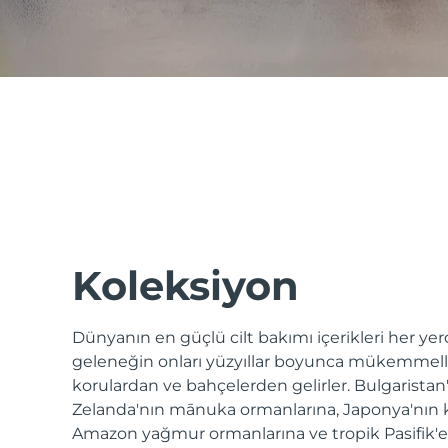
issa™ Teeth Whitening Set
FAQ™ Dual LED Panel
POPÜLER
Koleksiyon
Dünyanın en güçlü cilt bakımı içerikleri her y
Özel teklifler
Çok satanlar
geleneğin onları yüzyıllar boyunca mükemmelleş
korulardan ve bahçelerden gelirler. Bulgaristan
Zelanda'nın mānuka ormanlarına, Japonya'nın
Amazon yağmur ormanlarına ve tropik Pasifik'e -