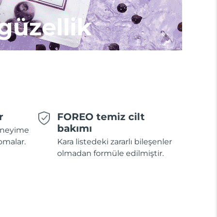
 güzellik
r
FOREO temiz cilt
bakımı
deneyime
omalar.
Kara listedeki zararlı bileşenler
olmadan formüle edilmiştir.