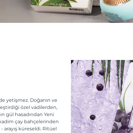
erde yetişmez. Doğanın ve
tirdiği özel vadilerden,
'ın gül hasadından Yeni
 kadim çay bahçelerinden
 arayış küreseldi. Ritüel