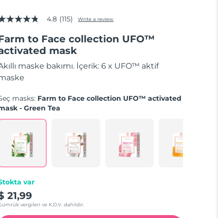
4.8
(115)
Write a review
4.8
out
Farm to Face collection UFO™
of
5
activated mask
stars,
average
Akıllı maske bakımı. İçerik: 6 x UFO™ aktif
rating
value.
maske
Read
115
Seç masks:
Farm to Face collection UFO™ activated
Reviews.
Same
mask - Green Tea
page
link.
Stokta var
$ 21,99
Gümrük vergileri ve K.D.V. dahildir.