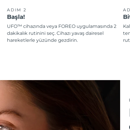
ADIM 2
AD
Başla!
Bi
UFO™ cihazında veya FOREO uygulamasında 2
Kal
dakikalık rutinini seç. Cihazı yavaş dairesel
te
hareketlerle yüzünde gezdirin.
rut