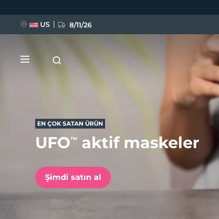
Ana
içeriğe
atla
US
8/11/26
EN ÇOK SATAN ÜRÜN
UFO
aktif maskeler
™
YENİ
BREAKING NEWS
Şimdi satın al
FAQ™ Pure Beauty-Tech Elixir