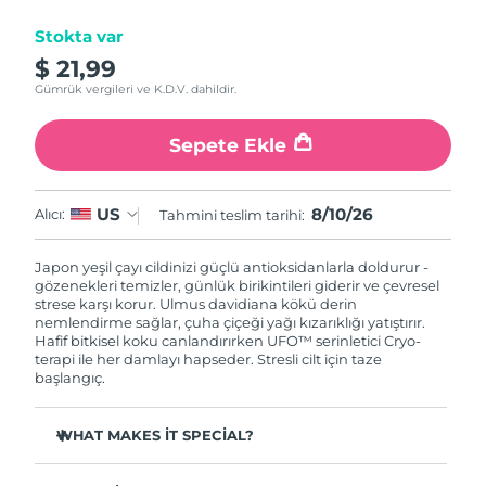
Stokta var
Çin Makao ÖİB
Tahmini teslim tarihi
8/11/26
$ 21,99
Gümrük vergileri ve K.D.V. dahildir.
Malezya
Tahmini teslim tarihi
8/12/26
Sepete Ekle
Malta
Tahmini teslim tarihi
8/9/26
Meksika
Tahmini teslim tarihi
8/13/26
8/10/26
US
Alıcı:
Tahmini teslim tarihi:
Monako
Tahmini teslim tarihi
8/10/26
Japon yeşil çayı cildinizi güçlü antioksidanlarla doldurur -
gözenekleri temizler, günlük birikintileri giderir ve çevresel
Hollanda
strese karşı korur. Ulmus davidiana kökü derin
Tahmini teslim tarihi
8/9/26
nemlendirme sağlar, çuha çiçeği yağı kızarıklığı yatıştırır.
Hafif bitkisel koku canlandırırken UFO™ serinletici Cryo-
Yeni Zelanda
Tahmini teslim tarihi
8/9/26
terapi ile her damlayı hapseder. Stresli cilt için taze
başlangıç.
Norveç
Tahmini teslim tarihi
8/9/26
WHAT MAKES IT SPECIAL?
Umman
Tahmini teslim tarihi
8/12/26
Çam iğnesi özü sebumu düzenler ve gözenekleri