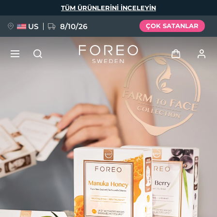
Ana
TÜM ÜRÜNLERINI INCELEYIN
içeriğe
atla
US
8/10/26
ÇOK SATANLAR
YENİ
Giriş
Dil Seçimi
BREAKING NEWS
Kullanici profi̇li̇
English
Deutsch
Español
Cihazlarım
FAQ™ Pure Beauty-Tech Elixir
Français
Italiano
Português
Siparişlerim
Polski
Svenska
Русский
Türkçe
简体中文
繁體中文
Adresim
issa™ Teeth Whitening Set
Aboneliklerim