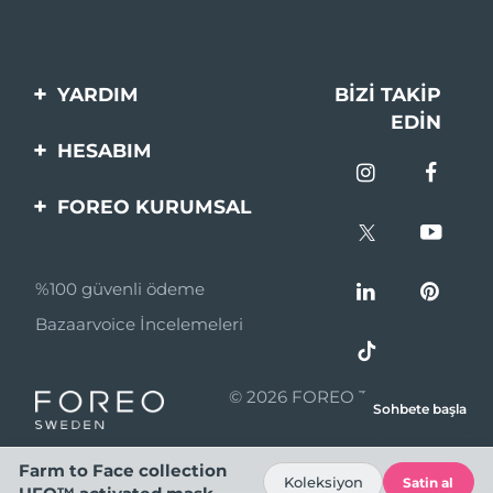
YARDIM
BIZI TAKIP
EDIN
Bi̇zi̇mle İleti̇şi̇me Geçi̇n
HESABIM
Si̇pari̇şler & Sevki̇yat
Ürün Kaydı
FOREO KURUMSAL
Garanti̇ & İade
Destek
FOREO Hakkinda
Sık Sorulan Sorular
%100 güvenli ödeme
Ortaklik Programi
Pil bilgileri
Bazaarvoice İncelemeleri
Ortaklık haberleri
MYSA
© 2026 FOREO Tüm hakları
Sohbete başla
Perakende Satış
saklıdır.
Ortakları
Farm to Face collection
Koleksiyon
Satin al
Kullanım Şartları