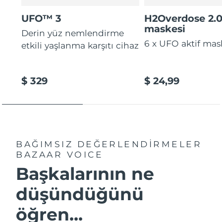
Tahmini teslim tarihi
Tayland
12/08/2026
UFO™ 3
H2Overdose 2.
maskesi
Derin yüz nemlendirme
Tahmini teslim tarihi
Türkiye
09/08/2026
6 x UFO aktif mas
etkili yaşlanma karşıtı cihaz
Birleşik Arap
Tahmini teslim tarihi
Emirlikleri
09/08/2026
$ 329
$ 24,99
Tahmini teslim tarihi
Birleşik Krallık
08/08/2026
Amerika Birleşik
Tahmini teslim tarihi
Devletleri
09/08/2026
BAĞIMSIZ DEĞERLENDİRMELER
BAZAAR VOICE
Tahmini teslim tarihi
Özbekistan
Başkalarının ne
13/08/2026
düşündüğünü
Tahmini teslim tarihi
Vietnam
14/08/2026
öğren...