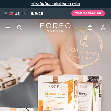
Ana
TÜM ÜRÜNLERINI INCELEYIN
içeriğe
atla
US
8/9/26
ÇOK SATANLAR
YENİ
Giriş
Dil Seçimi
BREAKING NEWS
Kullanici profi̇li̇
English
Deutsch
Español
Cihazlarım
FAQ™ Pure Beauty-Tech Elixir
Français
Italiano
Português
Siparişlerim
Polski
Svenska
Русский
Türkçe
简体中文
繁體中文
Adresim
issa™ Teeth Whitening Set
Aboneliklerim