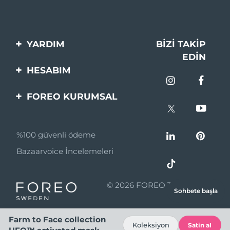
YARDIM
BIZI TAKIP
EDIN
Bi̇zi̇mle İleti̇şi̇me Geçi̇n
HESABIM
Si̇pari̇şler & Sevki̇yat
Ürün Kaydı
FOREO KURUMSAL
Garanti̇ & İade
Destek
FOREO Hakkinda
Sık Sorulan Sorular
%100 güvenli ödeme
Ortaklik Programi
Pil bilgileri
Bazaarvoice İncelemeleri
Ortaklık haberleri
MYSA
© 2026 FOREO Tüm hakları
Sohbete başla
Perakende Satış
saklıdır.
Ortakları
Farm to Face collection
Koleksiyon
Satin al
Kullanım Şartları