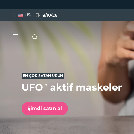
Ana
içeriğe
atla
US
8/10/26
EN ÇOK SATAN ÜRÜN
UFO
aktif maskeler
™
YENİ
BREAKING NEWS
Şimdi satın al
FAQ™ Pure Beauty-Tech Elixir