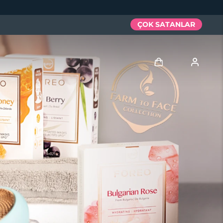
ÇOK SATANLAR
Giriş
Kullanici profi̇li̇
Cihazlarım
Siparişlerim
Adresim
Aboneliklerim