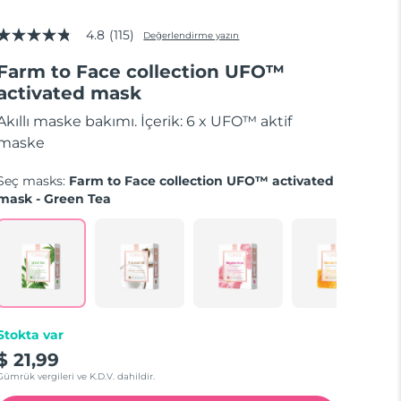
4.8
(115)
Değerlendirme yazın
5
üzerinden
Farm to Face collection UFO™
4.8
yıldız,
activated mask
ortalama
puan
Akıllı maske bakımı. İçerik: 6 x UFO™ aktif
değeri.
Read
maske
115
Reviews.
Seç masks:
Farm to Face collection UFO™ activated
Aynı
sayfa
mask - Green Tea
bağlantısı.
Stokta var
$ 21,99
Gümrük vergileri ve K.D.V. dahildir.