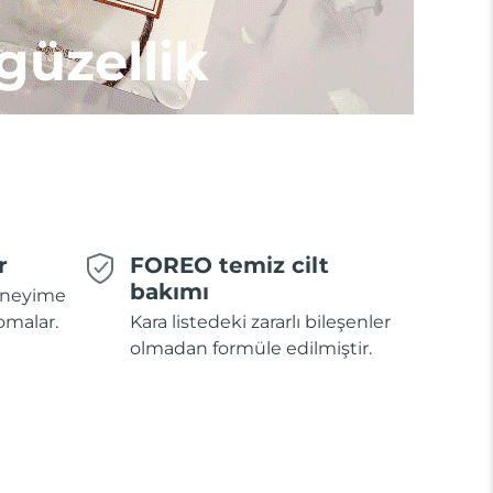
 güzellik
r
FOREO temiz cilt
bakımı
deneyime
omalar.
Kara listedeki zararlı bileşenler
olmadan formüle edilmiştir.