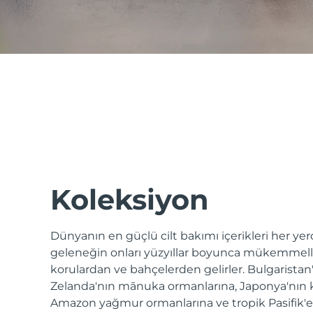
issa™ Teeth Whitening Set
FAQ™ Dual LED Panel
POPÜLER
Koleksiyon
Dünyanın en güçlü cilt bakımı içerikleri her y
Özel teklifler
Çok satanlar
geleneğin onları yüzyıllar boyunca mükemmelleş
korulardan ve bahçelerden gelirler. Bulgaristan
Zelanda'nın mānuka ormanlarına, Japonya'nın
Amazon yağmur ormanlarına ve tropik Pasifik'e -