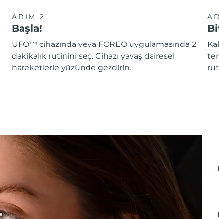
ADIM 2
AD
Başla!
Bi
UFO™ cihazında veya FOREO uygulamasında 2
Kal
dakikalık rutinini seç. Cihazı yavaş dairesel
te
hareketlerle yüzünde gezdirin.
rut