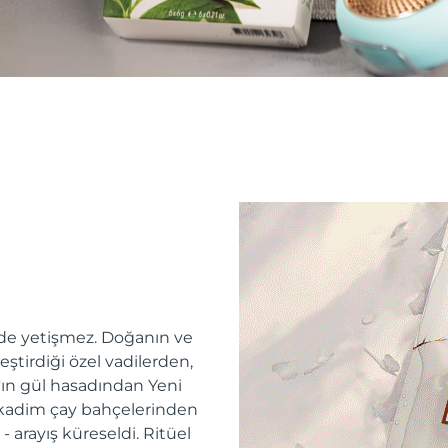
erde yetişmez. Doğanın ve
tirdiği özel vadilerden,
'ın gül hasadından Yeni
 kadim çay bahçelerinden
 arayış küreseldi. Ritüel