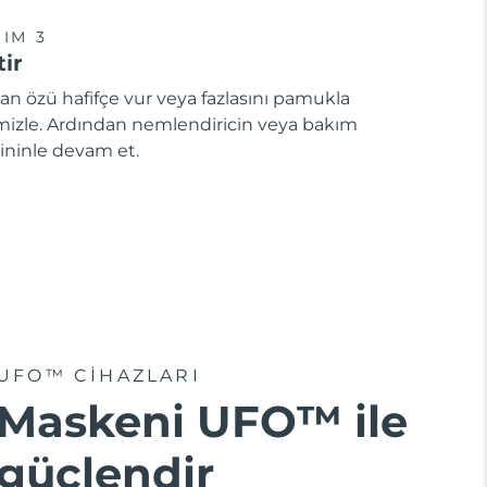
IM 3
tir
an özü hafifçe vur veya fazlasını pamukla
mizle. Ardından nemlendiricin veya bakım
ininle devam et.
UFO™ CIHAZLARI
Maskeni UFO™ ile
güçlendir