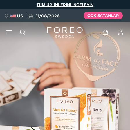
Ana
TÜM ÜRÜNLERINI INCELEYIN
içeriğe
atla
US
11/08/2026
ÇOK SATANLAR
YENİ
Giriş
Dil Seçimi
BREAKING NEWS
Kullanici profi̇li̇
English
Deutsch
Español
Cihazlarım
FAQ™ Pure Beauty-Tech Elixir
Français
Italiano
Português
Siparişlerim
Polski
Svenska
Русский
Türkçe
简体中文
繁體中文
Adresim
issa™ Teeth Whitening Set
Aboneliklerim