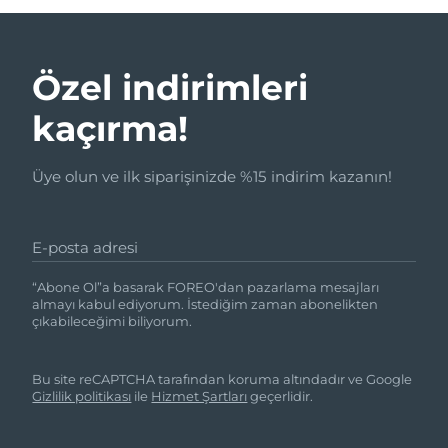
Özel indirimleri
kaçırma!
Üye olun ve ilk siparişinizde %15 indirim kazanın!
E-posta adresi
“Abone Ol”a basarak FOREO'dan pazarlama mesajları
almayı kabul ediyorum. İstediğim zaman abonelikten
çıkabileceğimi biliyorum.
Bu site reCAPTCHA tarafından koruma altındadır ve Google
Gizlilik politikası
ile
Hizmet Şartları
geçerlidir.