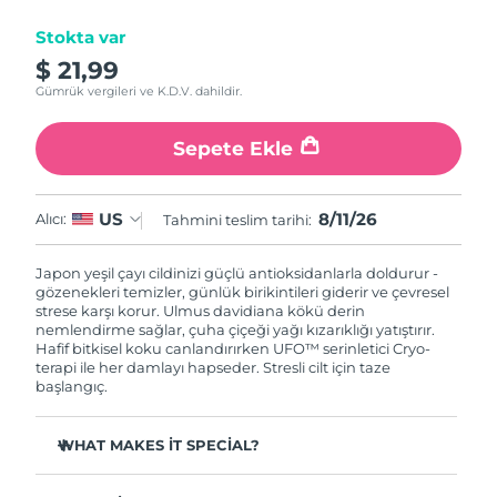
Stokta var
Çin Makao ÖİB
Tahmini teslim tarihi
8/12/26
$ 21,99
Gümrük vergileri ve K.D.V. dahildir.
Malezya
Tahmini teslim tarihi
8/13/26
Sepete Ekle
Malta
Tahmini teslim tarihi
8/10/26
Meksika
Tahmini teslim tarihi
8/14/26
8/11/26
US
Alıcı:
Tahmini teslim tarihi:
Monako
Tahmini teslim tarihi
8/11/26
Japon yeşil çayı cildinizi güçlü antioksidanlarla doldurur -
gözenekleri temizler, günlük birikintileri giderir ve çevresel
Hollanda
strese karşı korur. Ulmus davidiana kökü derin
Tahmini teslim tarihi
8/10/26
nemlendirme sağlar, çuha çiçeği yağı kızarıklığı yatıştırır.
Hafif bitkisel koku canlandırırken UFO™ serinletici Cryo-
Yeni Zelanda
Tahmini teslim tarihi
8/10/26
terapi ile her damlayı hapseder. Stresli cilt için taze
başlangıç.
Norveç
Tahmini teslim tarihi
8/10/26
WHAT MAKES IT SPECIAL?
Umman
Tahmini teslim tarihi
8/13/26
Çam iğnesi özü sebumu düzenler ve gözenekleri