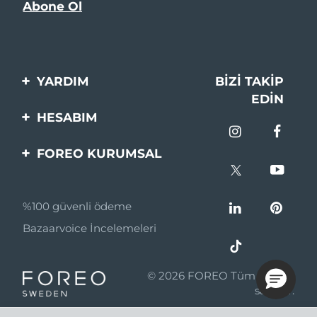
YARDIM
BIZI TAKIP
EDIN
Bi̇zi̇mle İleti̇şi̇me Geçi̇n
HESABIM
Si̇pari̇şler & Sevki̇yat
Ürün Kaydı
FOREO KURUMSAL
Garanti̇ & İade
Destek
FOREO Hakkinda
Sık Sorulan Sorular
%100 güvenli ödeme
Ortaklik Programi
Pil bilgileri
Bazaarvoice İncelemeleri
Ortaklık haberleri
MYSA
© 2026 FOREO Tüm hakları
Perakende Satış
saklıdır.
Ortakları