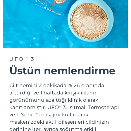
UFO
3
TM
Üstün nemlendirme
Cilt nemini 2 dakikada %126 oranında
arttırdığı ve 1 haftada kırışıklıkların
görünümünü azalttığı klinik olarak
kanıtlanmıştır. UFO
3, ısıtmalı Termoterapi
TM
ve T-Sonic
masajını kullanarak
TM
maskenizdeki aktif bileşenleri cildinizin
derinine iter, ayrıca soğutma etkili