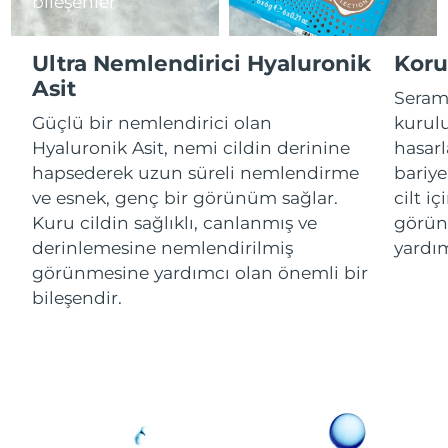
bileşenler
Çin Makao ÖİB
Tahmini teslim tarihi
8/12/26
Ultra Nemlendirici Hyaluronik
Koru
Asit
Malezya
Tahmini teslim tarihi
8/13/26
Seram
Güçlü bir nemlendirici olan
kurulu
Malta
Tahmini teslim tarihi
8/10/26
Hyaluronik Asit, nemi cildin derinine
hasar
hapsederek uzun süreli nemlendirme
bariye
Meksika
Tahmini teslim tarihi
8/14/26
ve esnek, genç bir görünüm sağlar.
cilt iç
Kuru cildin sağlıklı, canlanmış ve
görün
Monako
Tahmini teslim tarihi
8/11/26
derinlemesine nemlendirilmiş
yardım
görünmesine yardımcı olan önemli bir
Hollanda
Tahmini teslim tarihi
8/10/26
bileşendir.
Yeni Zelanda
Tahmini teslim tarihi
8/10/26
Norveç
Tahmini teslim tarihi
8/10/26
Umman
Tahmini teslim tarihi
8/13/26