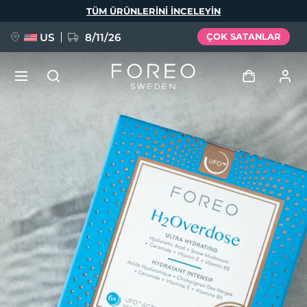
Ana
TÜM ÜRÜNLERINI INCELEYIN
içeriğe
atla
US
8/11/26
ÇOK SATANLAR
YENİ
Giriş
Dil Seçimi
BREAKING NEWS
Kullanici profi̇li̇
English
Deutsch
Español
Cihazlarım
FAQ™ Pure Beauty-Tech Elixir
Français
Italiano
Português
Siparişlerim
Polski
Svenska
Русский
Türkçe
简体中文
繁體中文
Adresim
issa™ Teeth Whitening Set
Aboneliklerim