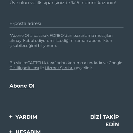
Üye olun ve ilk siparişinizde %15 indirim kazanın!
E-posta adresi
“Abone Ol”a basarak FOREO'dan pazarlama mesajları
almayı kabul ediyorum. İstediğim zaman abonelikten
çıkabileceğimi biliyorum.
Bu site reCAPTCHA tarafından koruma altındadır ve Google
Gizlilik politikası
ile
Hizmet Şartları
geçerlidir.
YARDIM
BIZI TAKIP
EDIN
Bi̇zi̇mle İleti̇şi̇me Geçi̇n
HESABIM