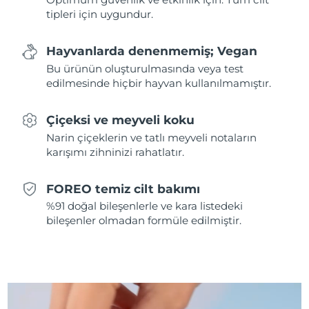
tipleri için uygundur.
Slovakya
Tahmini teslim tarihi
8/10/26
Hayvanlarda denenmemiş; Vegan
Slovenya
Tahmini teslim tarihi
8/10/26
Bu ürünün oluşturulmasında veya test
edilmesinde hiçbir hayvan kullanılmamıştır.
Güney Afrika
Tahmini teslim tarihi
8/18/26
Çiçeksi ve meyveli koku
Güney Kore
Tahmini teslim tarihi
8/12/26
Narin çiçeklerin ve tatlı meyveli notaların
karışımı zihninizi rahatlatır.
İspanya
Tahmini teslim tarihi
8/10/26
FOREO temiz cilt bakımı
İsveç
Tahmini teslim tarihi
8/10/26
%91 doğal bileşenlerle ve kara listedeki
bileşenler olmadan formüle edilmiştir.
İsviçre
Tahmini teslim tarihi
8/10/26
Tayvan
Tahmini teslim tarihi
8/15/26
Tayland
Tahmini teslim tarihi
8/14/26