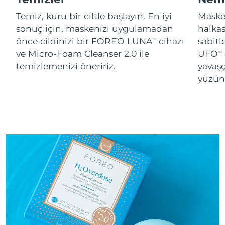
Temiz, kuru bir ciltle başlayın. En iyi
Maskey
sonuç için, maskenizi uygulamadan
halka
önce cildinizi bir FOREO LUNA
cihazı
sabitl
TM
ve Micro-Foam Cleanser 2.0 ile
UFO
TM
temizlemenizi öneririz.
yavaşç
yüzünü