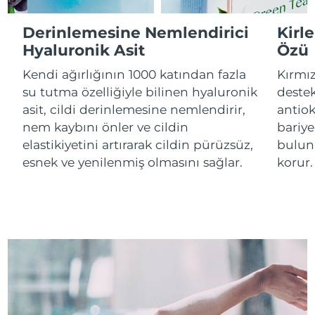
Derinlemesine Nemlendirici
Kirl
Çin Makao ÖİB
Tahmini teslim tarihi
8/11/26
Hyaluronik Asit
Özü
Malezya
Tahmini teslim tarihi
8/12/26
Kendi ağırlığının 1000 katından fazla
Kırmız
su tutma özelliğiyle bilinen hyaluronik
destek
Malta
Tahmini teslim tarihi
8/9/26
asit, cildi derinlemesine nemlendirir,
antiok
nem kaybını önler ve cildin
bariye
Meksika
Tahmini teslim tarihi
8/13/26
elastikiyetini artırarak cildin pürüzsüz,
buluna
esnek ve yenilenmiş olmasını sağlar.
korur.
Monako
Tahmini teslim tarihi
8/10/26
Hollanda
Tahmini teslim tarihi
8/9/26
Yeni Zelanda
Tahmini teslim tarihi
8/9/26
Norveç
Tahmini teslim tarihi
8/9/26
Umman
Tahmini teslim tarihi
8/12/26