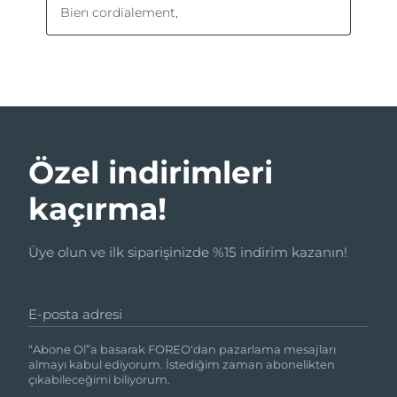
Özel indirimleri
kaçırma!
Üye olun ve ilk siparişinizde %15 indirim kazanın!
E-posta adresi
“Abone Ol”a basarak FOREO'dan pazarlama mesajları
almayı kabul ediyorum. İstediğim zaman abonelikten
çıkabileceğimi biliyorum.