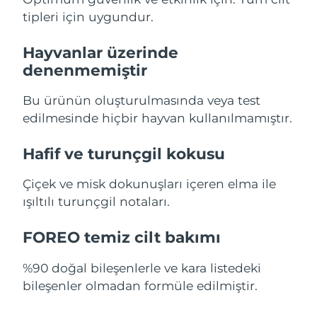
tipleri için uygundur.
Slovakya
Tahmini teslim tarihi
8/9/26
Hayvanlar üzerinde
Slovenya
Tahmini teslim tarihi
8/9/26
denenmemiştir
Güney Afrika
Tahmini teslim tarihi
8/17/26
Bu ürünün oluşturulmasında veya test
edilmesinde hiçbir hayvan kullanılmamıştır.
Güney Kore
Tahmini teslim tarihi
8/11/26
Hafif ve turunçgil kokusu
İspanya
Tahmini teslim tarihi
8/9/26
Çiçek ve misk dokunuşları içeren elma ile
İsveç
Tahmini teslim tarihi
8/9/26
ışıltılı turunçgil notaları.
İsviçre
Tahmini teslim tarihi
8/9/26
FOREO temiz cilt bakımı
Tayvan
Tahmini teslim tarihi
8/14/26
%90 doğal bileşenlerle ve kara listedeki
bileşenler olmadan formüle edilmiştir.
Tayland
Tahmini teslim tarihi
8/13/26