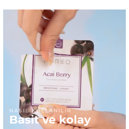
Türkiye
Tahmini teslim tarihi
8/10/26
Birleşik Arap
Tahmini teslim tarihi
8/10/26
Emirlikleri
Birleşik Krallık
Tahmini teslim tarihi
8/9/26
Amerika Birleşik
Tahmini teslim tarihi
8/10/26
Devletleri
Özbekistan
Tahmini teslim tarihi
8/14/26
Vietnam
Tahmini teslim tarihi
8/15/26
NASIL KULLANILIR
Basit ve kolay