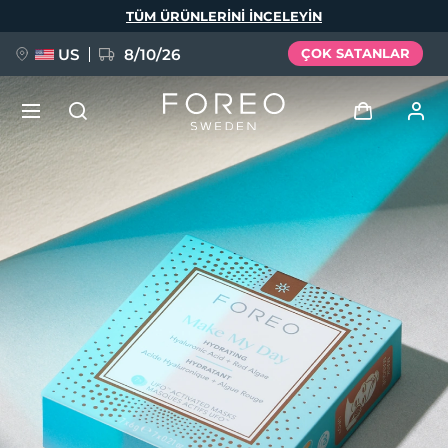
Ana
TÜM ÜRÜNLERINI INCELEYIN
içeriğe
atla
US
8/10/26
ÇOK SATANLAR
YENİ
Giriş
Dil Seçimi
BREAKING NEWS
Kullanici profi̇li̇
English
Deutsch
Español
Cihazlarım
FAQ™ Pure Beauty-Tech Elixir
Français
Italiano
Português
Siparişlerim
Polski
Svenska
Русский
Türkçe
简体中文
繁體中文
Adresim
issa™ Teeth Whitening Set
Aboneliklerim