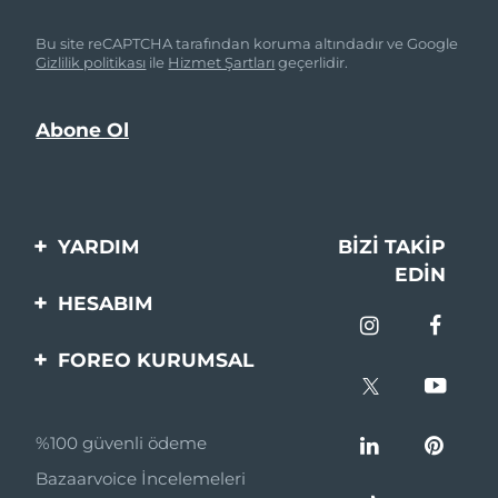
Bu site reCAPTCHA tarafından koruma altındadır ve Google
Gizlilik politikası
ile
Hizmet Şartları
geçerlidir.
YARDIM
BIZI TAKIP
EDIN
Bi̇zi̇mle İleti̇şi̇me Geçi̇n
HESABIM
Si̇pari̇şler & Sevki̇yat
Ürün Kaydı
FOREO KURUMSAL
Garanti̇ & İade
Destek
FOREO Hakkinda
Sık Sorulan Sorular
%100 güvenli ödeme
Ortaklik Programi
Pil bilgileri
Bazaarvoice İncelemeleri
Ortaklık haberleri