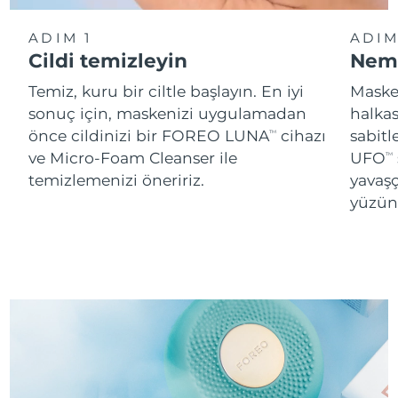
ADIM 1
ADIM
Cildi temizleyin
Neml
Temiz, kuru bir ciltle başlayın. En iyi
Maskey
sonuç için, maskenizi uygulamadan
halka
önce cildinizi bir FOREO LUNA
cihazı
sabitl
TM
ve Micro-Foam Cleanser ile
UFO
TM
temizlemenizi öneririz.
yavaşç
yüzünü