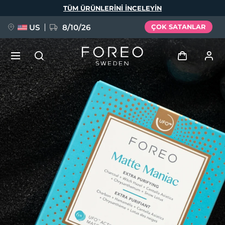
Ana
TÜM ÜRÜNLERINI INCELEYIN
içeriğe
atla
US
8/10/26
ÇOK SATANLAR
YENİ
Giriş
Dil Seçimi
BREAKING NEWS
Kullanici profi̇li̇
English
Deutsch
Español
Cihazlarım
FAQ™ Pure Beauty-Tech Elixir
Français
Italiano
Português
Siparişlerim
Polski
Svenska
Русский
Türkçe
简体中文
繁體中文
Adresim
issa™ Teeth Whitening Set
Aboneliklerim