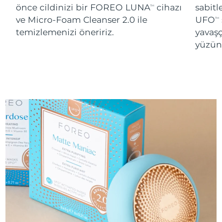
önce cildinizi bir FOREO LUNA
cihazı
sabitl
TM
ve Micro-Foam Cleanser 2.0 ile
UFO
TM
temizlemenizi öneririz.
yavaşç
yüzünü