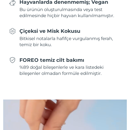
Hayvanlarda denenmemiş; Vegan
Bu ürünün oluşturulmasında veya test
Slovakya
Tahmini teslim tarihi
8/9/26
edilmesinde hiçbir hayvan kullanılmamıştır.
Slovenya
Tahmini teslim tarihi
8/9/26
Çiçeksi ve Misk Kokusu
Bitkisel notalarla hafifçe vurgulanmış ferah,
Güney Afrika
Tahmini teslim tarihi
8/17/26
temiz bir koku.
Güney Kore
Tahmini teslim tarihi
8/11/26
FOREO temiz cilt bakımı
İspanya
Tahmini teslim tarihi
8/9/26
%89 doğal bileşenlerle ve kara listedeki
bileşenler olmadan formüle edilmiştir.
İsveç
Tahmini teslim tarihi
8/9/26
İsviçre
Tahmini teslim tarihi
8/9/26
Tayvan
Tahmini teslim tarihi
8/14/26
Tayland
Tahmini teslim tarihi
8/13/26