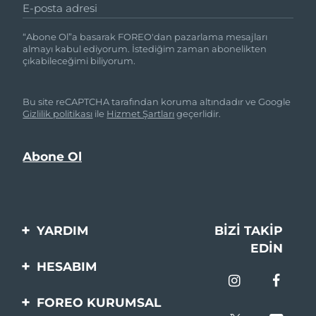
E-posta adresi
“Abone Ol”a basarak FOREO'dan pazarlama mesajları
almayı kabul ediyorum. İstediğim zaman abonelikten
çıkabileceğimi biliyorum.
Bu site reCAPTCHA tarafından koruma altındadır ve Google
Gizlilik politikası
ile
Hizmet Şartları
geçerlidir.
YARDIM
BIZI TAKIP
EDIN
Bi̇zi̇mle İleti̇şi̇me Geçi̇n
HESABIM
Si̇pari̇şler & Sevki̇yat
Ürün Kaydı
FOREO KURUMSAL
Garanti̇ & İade