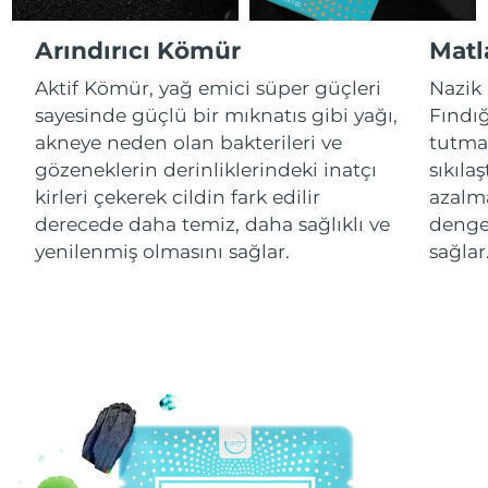
Arındırıcı Kömür
Matla
Çin Makao ÖİB
Tahmini teslim tarihi
8/11/26
Aktif Kömür, yağ emici süper güçleri
Nazik 
Malezya
Tahmini teslim tarihi
8/12/26
sayesinde güçlü bir mıknatıs gibi yağı,
Fındığ
akneye neden olan bakterileri ve
tutma 
Malta
Tahmini teslim tarihi
8/9/26
gözeneklerin derinliklerindeki inatçı
sıkıla
kirleri çekerek cildin fark edilir
azalma
Meksika
Tahmini teslim tarihi
8/13/26
derecede daha temiz, daha sağlıklı ve
denge
yenilenmiş olmasını sağlar.
sağlar
Monako
Tahmini teslim tarihi
8/10/26
Hollanda
Tahmini teslim tarihi
8/9/26
Yeni Zelanda
Tahmini teslim tarihi
8/9/26
Norveç
Tahmini teslim tarihi
8/9/26
Umman
Tahmini teslim tarihi
8/12/26