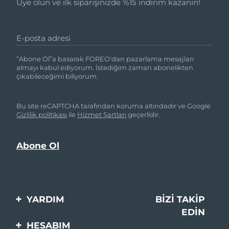
Üye olun ve ilk siparişinizde %15 indirim kazanın!
E-posta adresi
“Abone Ol”a basarak FOREO'dan pazarlama mesajları
almayı kabul ediyorum. İstediğim zaman abonelikten
çıkabileceğimi biliyorum.
Bu site reCAPTCHA tarafından koruma altındadır ve Google
Gizlilik politikası
ile
Hizmet Şartları
geçerlidir.
YARDIM
BIZI TAKIP
EDIN
Bi̇zi̇mle İleti̇şi̇me Geçi̇n
HESABIM