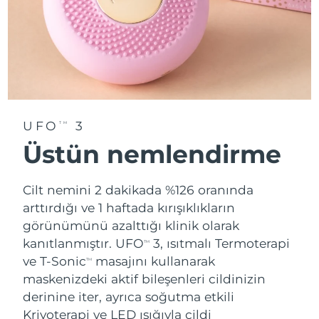
UFO
3
TM
Üstün nemlendirme
Cilt nemini 2 dakikada %126 oranında
arttırdığı ve 1 haftada kırışıklıkların
görünümünü azalttığı klinik olarak
kanıtlanmıştır. UFO
3, ısıtmalı Termoterapi
TM
ve T-Sonic
masajını kullanarak
TM
maskenizdeki aktif bileşenleri cildinizin
derinine iter, ayrıca soğutma etkili
Kriyoterapi ve LED ışığıyla cildi