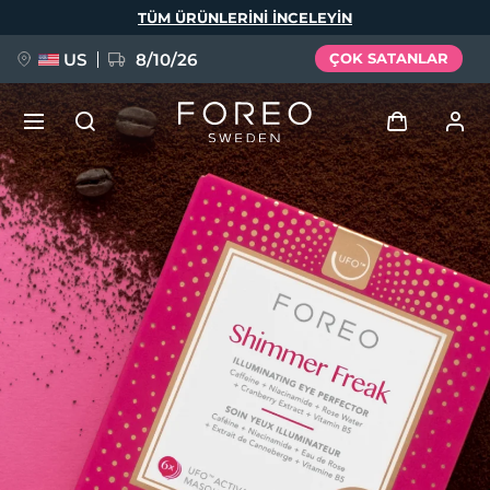
Ana
TÜM ÜRÜNLERINI INCELEYIN
içeriğe
atla
US
8/10/26
ÇOK SATANLAR
YENİ
Giriş
Dil Seçimi
BREAKING NEWS
Kullanici profi̇li̇
English
Deutsch
Español
Cihazlarım
FAQ™ Pure Beauty-Tech Elixir
Français
Italiano
Português
Siparişlerim
Polski
Svenska
Русский
Türkçe
简体中文
繁體中文
Adresim
issa™ Teeth Whitening Set
Aboneliklerim