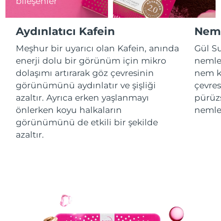
bileşenler
Çin Makao ÖİB
Tahmini teslim tarihi
8/11/26
Aydınlatıcı Kafein
Neml
Malezya
Tahmini teslim tarihi
8/12/26
Meşhur bir uyarıcı olan Kafein, anında
Gül Su
enerji dolu bir görünüm için mikro
nemlen
Malta
Tahmini teslim tarihi
8/9/26
dolaşımı artırarak göz çevresinin
nem ka
görünümünü aydınlatır ve şişliği
çevres
Meksika
Tahmini teslim tarihi
8/13/26
azaltır. Ayrıca erken yaşlanmayı
pürüzs
önlerken koyu halkaların
nemlen
Monako
Tahmini teslim tarihi
8/10/26
görünümünü de etkili bir şekilde
azaltır.
Hollanda
Tahmini teslim tarihi
8/9/26
Yeni Zelanda
Tahmini teslim tarihi
8/9/26
Norveç
Tahmini teslim tarihi
8/9/26
Umman
Tahmini teslim tarihi
8/12/26