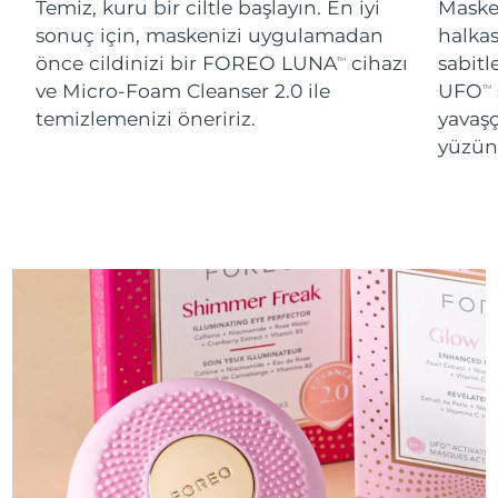
Temiz, kuru bir ciltle başlayın. En iyi
Maskey
sonuç için, maskenizi uygulamadan
halka
önce cildinizi bir FOREO LUNA
cihazı
sabitl
TM
ve Micro-Foam Cleanser 2.0 ile
UFO
TM
temizlemenizi öneririz.
yavaşç
yüzünü