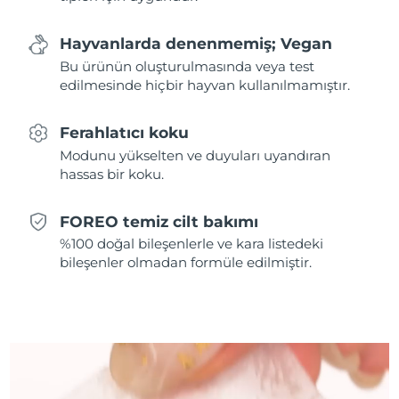
Slovakya
Tahmini teslim tarihi
8/9/26
Hayvanlarda denenmemiş; Vegan
Bu ürünün oluşturulmasında veya test
Slovenya
Tahmini teslim tarihi
8/9/26
edilmesinde hiçbir hayvan kullanılmamıştır.
Güney Afrika
Tahmini teslim tarihi
8/17/26
Ferahlatıcı koku
Modunu yükselten ve duyuları uyandıran
Güney Kore
Tahmini teslim tarihi
8/11/26
hassas bir koku.
İspanya
Tahmini teslim tarihi
8/9/26
FOREO temiz cilt bakımı
%100 doğal bileşenlerle ve kara listedeki
İsveç
Tahmini teslim tarihi
8/9/26
bileşenler olmadan formüle edilmiştir.
İsviçre
Tahmini teslim tarihi
8/9/26
Tayvan
Tahmini teslim tarihi
8/14/26
Tayland
Tahmini teslim tarihi
8/13/26