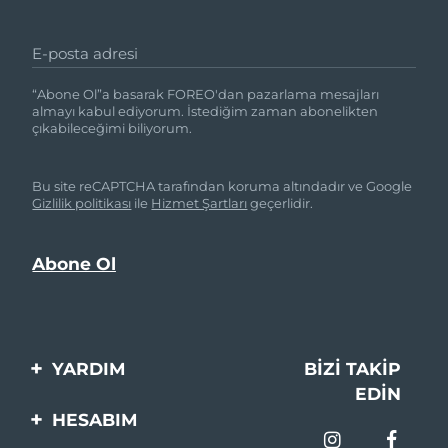
E-posta adresi
“Abone Ol”a basarak FOREO'dan pazarlama mesajları
almayı kabul ediyorum. İstediğim zaman abonelikten
çıkabileceğimi biliyorum.
Bu site reCAPTCHA tarafından koruma altındadır ve Google
Gizlilik politikası
ile
Hizmet Şartları
geçerlidir.
YARDIM
BIZI TAKIP
EDIN
Bi̇zi̇mle İleti̇şi̇me Geçi̇n
HESABIM
Si̇pari̇şler & Sevki̇yat