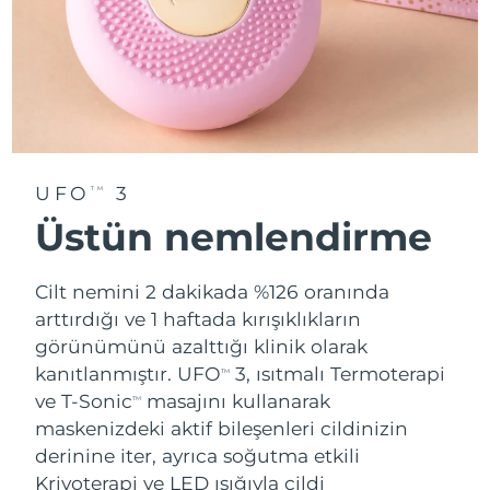
UFO
3
TM
Üstün nemlendirme
Cilt nemini 2 dakikada %126 oranında
arttırdığı ve 1 haftada kırışıklıkların
görünümünü azalttığı klinik olarak
kanıtlanmıştır. UFO
3, ısıtmalı Termoterapi
TM
ve T-Sonic
masajını kullanarak
TM
maskenizdeki aktif bileşenleri cildinizin
derinine iter, ayrıca soğutma etkili
Kriyoterapi ve LED ışığıyla cildi