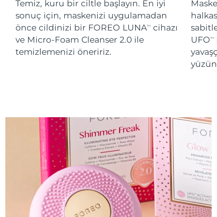
Temiz, kuru bir ciltle başlayın. En iyi
Maskey
sonuç için, maskenizi uygulamadan
halka
önce cildinizi bir FOREO LUNA
cihazı
sabitl
TM
ve Micro-Foam Cleanser 2.0 ile
UFO
TM
temizlemenizi öneririz.
yavaşç
yüzünü