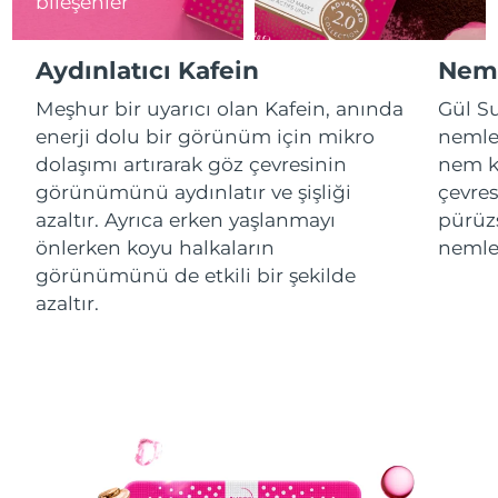
bileşenler
Çin Makao ÖİB
Tahmini teslim tarihi
8/12/26
Aydınlatıcı Kafein
Neml
Malezya
Tahmini teslim tarihi
8/13/26
Meşhur bir uyarıcı olan Kafein, anında
Gül Su
enerji dolu bir görünüm için mikro
nemlen
Malta
Tahmini teslim tarihi
8/10/26
dolaşımı artırarak göz çevresinin
nem ka
görünümünü aydınlatır ve şişliği
çevres
Meksika
Tahmini teslim tarihi
8/14/26
azaltır. Ayrıca erken yaşlanmayı
pürüzs
önlerken koyu halkaların
nemlen
Monako
Tahmini teslim tarihi
8/11/26
görünümünü de etkili bir şekilde
azaltır.
Hollanda
Tahmini teslim tarihi
8/10/26
Yeni Zelanda
Tahmini teslim tarihi
8/10/26
Norveç
Tahmini teslim tarihi
8/10/26
Umman
Tahmini teslim tarihi
8/13/26