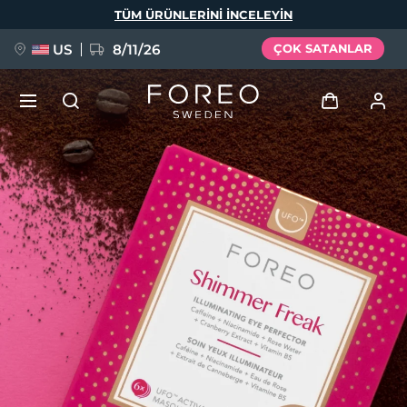
Ana
TÜM ÜRÜNLERINI INCELEYIN
içeriğe
atla
US
8/11/26
ÇOK SATANLAR
YENİ
Giriş
Dil Seçimi
BREAKING NEWS
Kullanici profi̇li̇
English
Deutsch
Español
Cihazlarım
FAQ™ Pure Beauty-Tech Elixir
Français
Italiano
Português
Siparişlerim
Polski
Svenska
Русский
Türkçe
简体中文
繁體中文
Adresim
issa™ Teeth Whitening Set
Aboneliklerim