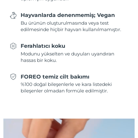
Slovakya
Tahmini teslim tarihi
8/10/26
Hayvanlarda denenmemiş; Vegan
Bu ürünün oluşturulmasında veya test
Slovenya
Tahmini teslim tarihi
8/10/26
edilmesinde hiçbir hayvan kullanılmamıştır.
Güney Afrika
Tahmini teslim tarihi
8/18/26
Ferahlatıcı koku
Modunu yükselten ve duyuları uyandıran
Güney Kore
Tahmini teslim tarihi
8/12/26
hassas bir koku.
İspanya
Tahmini teslim tarihi
8/10/26
FOREO temiz cilt bakımı
%100 doğal bileşenlerle ve kara listedeki
İsveç
Tahmini teslim tarihi
8/10/26
bileşenler olmadan formüle edilmiştir.
İsviçre
Tahmini teslim tarihi
8/10/26
Tayvan
Tahmini teslim tarihi
8/15/26
Tayland
Tahmini teslim tarihi
8/14/26