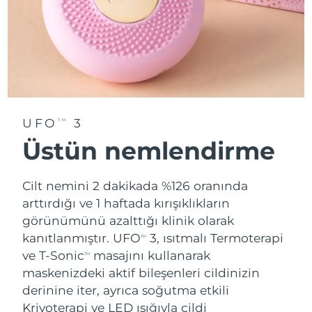
UFO
3
TM
Üstün nemlendirme
Cilt nemini 2 dakikada %126 oranında
arttırdığı ve 1 haftada kırışıklıkların
görünümünü azalttığı klinik olarak
kanıtlanmıştır. UFO
3, ısıtmalı Termoterapi
TM
ve T-Sonic
masajını kullanarak
TM
maskenizdeki aktif bileşenleri cildinizin
derinine iter, ayrıca soğutma etkili
Kriyoterapi ve LED ışığıyla cildi