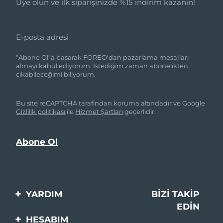
Üye olun ve ilk siparişinizde %15 indirim kazanın!
E-posta adresi
“Abone Ol”a basarak FOREO'dan pazarlama mesajları
almayı kabul ediyorum. İstediğim zaman abonelikten
çıkabileceğimi biliyorum.
Bu site reCAPTCHA tarafından koruma altındadır ve Google
Gizlilik politikası
ile
Hizmet Şartları
geçerlidir.
YARDIM
BIZI TAKIP
EDIN
Bi̇zi̇mle İleti̇şi̇me Geçi̇n
HESABIM