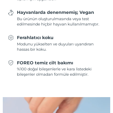
Slovakya
Tahmini teslim tarihi
8/8/26
Hayvanlarda denenmemiş; Vegan
Bu ürünün oluşturulmasında veya test
Slovenya
Tahmini teslim tarihi
8/8/26
edilmesinde hiçbir hayvan kullanılmamıştır.
Güney Afrika
Tahmini teslim tarihi
8/16/26
Ferahlatıcı koku
Modunu yükselten ve duyuları uyandıran
Güney Kore
Tahmini teslim tarihi
8/10/26
hassas bir koku.
İspanya
Tahmini teslim tarihi
8/8/26
FOREO temiz cilt bakımı
%100 doğal bileşenlerle ve kara listedeki
İsveç
Tahmini teslim tarihi
8/8/26
bileşenler olmadan formüle edilmiştir.
İsviçre
Tahmini teslim tarihi
8/8/26
Tayvan
Tahmini teslim tarihi
8/13/26
Tayland
Tahmini teslim tarihi
8/12/26