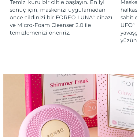
Temiz, kuru bir ciltle başlayın. En iyi
Maskey
sonuç için, maskenizi uygulamadan
halka
önce cildinizi bir FOREO LUNA
cihazı
sabitl
TM
ve Micro-Foam Cleanser 2.0 ile
UFO
TM
temizlemenizi öneririz.
yavaşç
yüzünü