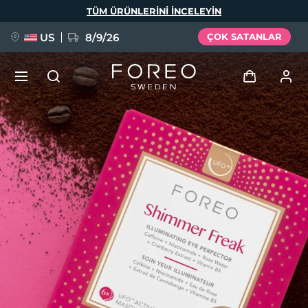
Ana
TÜM ÜRÜNLERINI INCELEYIN
içeriğe
atla
US
8/9/26
ÇOK SATANLAR
YENİ
Giriş
Dil Seçimi
BREAKING NEWS
Kullanici profi̇li̇
English
Deutsch
Español
Cihazlarım
FAQ™ Pure Beauty-Tech Elixir
Français
Italiano
Português
Siparişlerim
Polski
Svenska
Русский
Türkçe
简体中文
繁體中文
Adresim
issa™ Teeth Whitening Set
Aboneliklerim