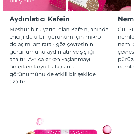
bileşenler
Çin Makao ÖİB
Tahmini teslim tarihi
8/10/26
Aydınlatıcı Kafein
Neml
Malezya
Tahmini teslim tarihi
8/11/26
Meşhur bir uyarıcı olan Kafein, anında
Gül Su
enerji dolu bir görünüm için mikro
nemlen
Malta
Tahmini teslim tarihi
8/8/26
dolaşımı artırarak göz çevresinin
nem ka
görünümünü aydınlatır ve şişliği
çevres
Meksika
Tahmini teslim tarihi
8/12/26
azaltır. Ayrıca erken yaşlanmayı
pürüzs
önlerken koyu halkaların
nemlen
Monako
Tahmini teslim tarihi
8/9/26
görünümünü de etkili bir şekilde
azaltır.
Hollanda
Tahmini teslim tarihi
8/8/26
Yeni Zelanda
Tahmini teslim tarihi
8/8/26
Norveç
Tahmini teslim tarihi
8/8/26
Umman
Tahmini teslim tarihi
8/11/26