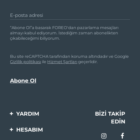
E-posta adresi
“Abone Ol”a basarak FOREO'dan pazarlama mesajları
almayı kabul ediyorum. İstediğim zaman abonelikten
çıkabileceğimi biliyorum.
Bu site reCAPTCHA tarafından koruma altındadır ve Google
Gizlilik politikası
ile
Hizmet Şartları
geçerlidir.
YARDIM
BIZI TAKIP
EDIN
Bi̇zi̇mle İleti̇şi̇me Geçi̇n
HESABIM
Si̇pari̇şler & Sevki̇yat