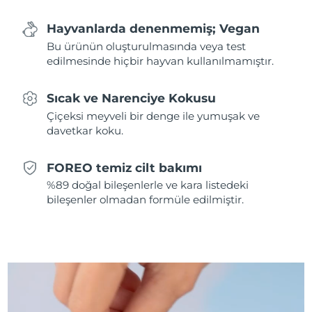
Hayvanlarda denenmemiş; Vegan
Slovakya
Tahmini teslim tarihi
8/10/26
Bu ürünün oluşturulmasında veya test
edilmesinde hiçbir hayvan kullanılmamıştır.
Slovenya
Tahmini teslim tarihi
8/10/26
Güney Afrika
Tahmini teslim tarihi
8/18/26
Sıcak ve Narenciye Kokusu
Çiçeksi meyveli bir denge ile yumuşak ve
Güney Kore
Tahmini teslim tarihi
8/12/26
davetkar koku.
İspanya
Tahmini teslim tarihi
8/10/26
FOREO temiz cilt bakımı
%89 doğal bileşenlerle ve kara listedeki
İsveç
Tahmini teslim tarihi
8/10/26
bileşenler olmadan formüle edilmiştir.
İsviçre
Tahmini teslim tarihi
8/10/26
Tayvan
Tahmini teslim tarihi
8/15/26
Tayland
Tahmini teslim tarihi
8/14/26