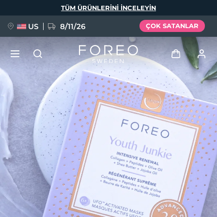
Ana
TÜM ÜRÜNLERINI INCELEYIN
içeriğe
atla
US
8/11/26
ÇOK SATANLAR
YENİ
Giriş
Dil Seçimi
BREAKING NEWS
Kullanici profi̇li̇
English
Deutsch
Español
Cihazlarım
FAQ™ Pure Beauty-Tech Elixir
Français
Italiano
Português
Siparişlerim
Polski
Svenska
Русский
Türkçe
简体中文
繁體中文
Adresim
issa™ Teeth Whitening Set
Aboneliklerim