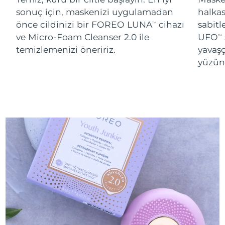
sonuç için, maskenizi uygulamadan
halka
önce cildinizi bir FOREO LUNA
cihazı
sabitl
TM
ve Micro-Foam Cleanser 2.0 ile
UFO
TM
temizlemenizi öneririz.
yavaşç
yüzünü