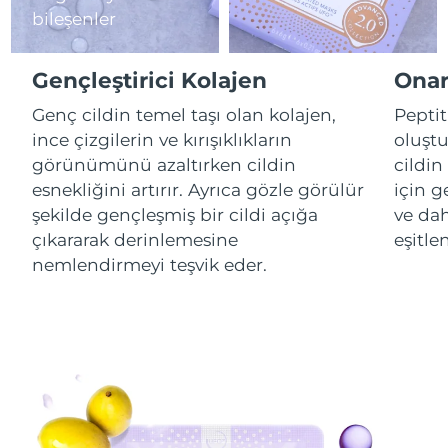
bileşenler
Çin Makao ÖİB
Tahmini teslim tarihi
8/12/26
Gençleştirici Kolajen
Onar
Malezya
Tahmini teslim tarihi
8/13/26
Genç cildin temel taşı olan kolajen,
Peptit
ince çizgilerin ve kırışıklıkların
oluştu
Malta
Tahmini teslim tarihi
8/10/26
görünümünü azaltırken cildin
cildin
Meksika
Tahmini teslim tarihi
8/14/26
esnekliğini artırır. Ayrıca gözle görülür
için g
şekilde gençleşmiş bir cildi açığa
ve dah
Monako
Tahmini teslim tarihi
8/11/26
çıkararak derinlemesine
eşitle
nemlendirmeyi teşvik eder.
Hollanda
Tahmini teslim tarihi
8/10/26
Yeni Zelanda
Tahmini teslim tarihi
8/10/26
Norveç
Tahmini teslim tarihi
8/10/26
Umman
Tahmini teslim tarihi
8/13/26