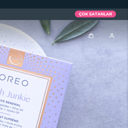
ÇOK SATANLAR
Giriş
Kullanici profi̇li̇
Cihazlarım
Siparişlerim
Adresim
Aboneliklerim