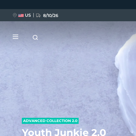
Ana
içeriğe
atla
US
8/10/26
YENİ
BREAKING NEWS
FAQ™ Pure Beauty-Tech Elixir
ADVANCED COLLECTION 2.0
Youth Junkie 2.0