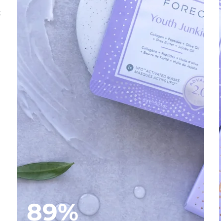
k
89%