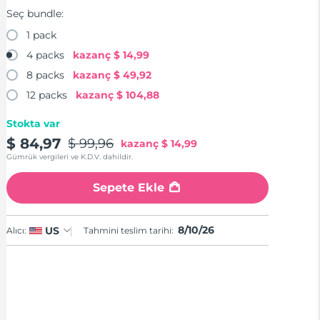
Seç bundle:
1 pack
4 packs
kazanç
$ 14,99
8 packs
kazanç
$ 49,92
12 packs
kazanç
$ 104,88
Stokta var
$ 84,97
$ 99,96
kazanç
$ 14,99
Gümrük vergileri ve K.D.V. dahildir.
Sepete Ekle
8/10/26
US
Alıcı:
Tahmini teslim tarihi: