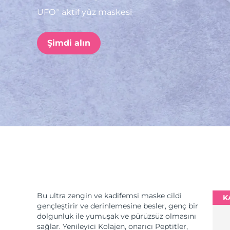
UFO
aktif yüz maskesi
TM
issa™ Teeth Whitening Set
Şimdi alın
FAQ™ Dual LED Panel
POPÜLER
Özel teklifler
Çok satanlar
Bu ultra zengin ve kadifemsi maske cildi
K
gençleştirir ve derinlemesine besler, genç bir
dolgunluk ile yumuşak ve pürüzsüz olmasını
sağlar. Yenileyici Kolajen, onarıcı Peptitler,