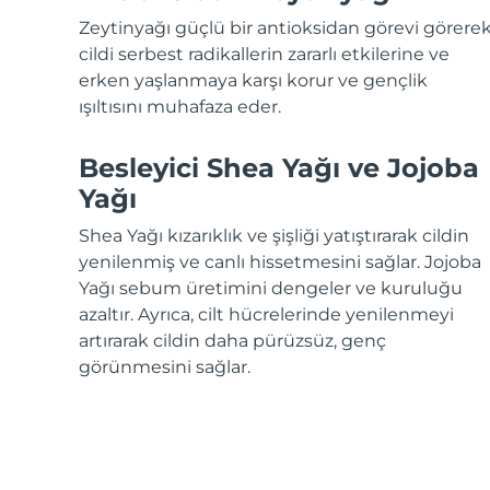
KIWI™ cilt bakımı
All acne treatment devices
All revitalizing eye massagers
Serum
issa™ Teeth Whitening Gel
Zeytinyağı güçlü bir antioksidan görevi görere
Advanced pore care essentials
For healthy hair
18% PAP
cildi serbest radikallerin zararlı etkilerine ve
erken yaşlanmaya karşı korur ve gençlik
Kozmetik ürünleri
Erkekler
ışıltısını muhafaza eder.
Besleyici Shea Yağı ve Jojoba
Yağı
Tüm Ürünler
Shea Yağı kızarıklık ve şişliği yatıştırarak cildin
yenilenmiş ve canlı hissetmesini sağlar. Jojoba
Yağı sebum üretimini dengeler ve kuruluğu
FOREO APP
azaltır. Ayrıca, cilt hücrelerinde yenilenmeyi
artırarak cildin daha pürüzsüz, genç
HAKKINDA
görünmesini sağlar.